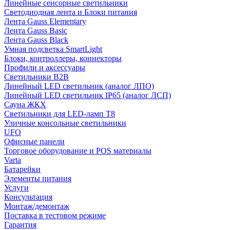
Линейные сенсорные светильники
Светодиодная лента и Блоки питания
Лента Gauss Elementary
Лента Gauss Basic
Лента Gauss Black
Умная подсветка SmartLight
Блоки, контроллеры, коннекторы
Профили и аксессуары
Светильники B2B
Линейный LED светильник (аналог ЛПО)
Линейный LED светильник IP65 (аналог ЛСП)
Сауна ЖКХ
Светильники для LED-ламп T8
Уличные консольные светильники
UFO
Офисные панели
Торговое оборудование и POS материалы
Varta
Батарейки
Элементы питания
Услуги
Консультация
Монтаж/демонтаж
Поставка в тестовом режиме
Гарантия