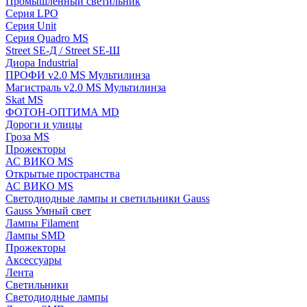
Промышленный светильник
Серия LPO
Серия Unit
Серия Quadro MS
Street SE-Д / Street SE-Ш
Диора Industrial
ПРОФИ v2.0 MS Мультилинза
Магистраль v2.0 MS Мультилинза
Skat MS
ФОТОН-ОПТИМА MD
Дороги и улицы
Гроза MS
Прожекторы
АС ВИКО MS
Открытые пространства
АС ВИКО MS
Светодиодные лампы и светильники Gauss
Gauss Умный свет
Лампы Filament
Лампы SMD
Прожекторы
Аксессуары
Лента
Светильники
Светодиодные лампы