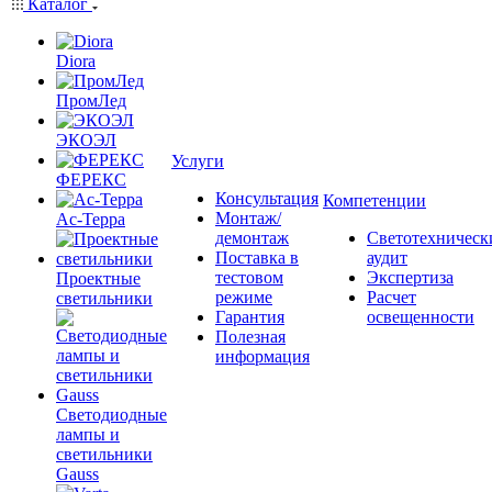
Каталог
Diora
ПромЛед
ЭКОЭЛ
Услуги
ФЕРЕКС
Консультация
Компетенции
Монтаж/
Ас-Терра
демонтаж
Светотехническ
Поставка в
аудит
тестовом
Экспертиза
Проектные
режиме
Расчет
светильники
Гарантия
освещенности
Полезная
информация
Светодиодные
лампы и
светильники
Gauss