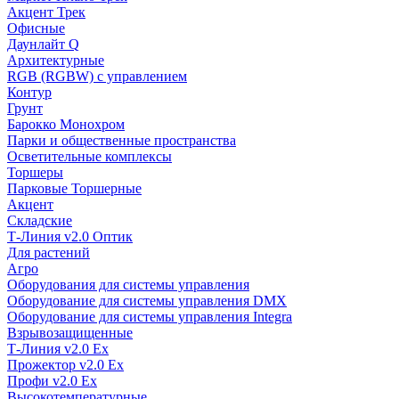
Акцент Трек
Офисные
Даунлайт Q
Архитектурные
RGB (RGBW) с управлением
Контур
Грунт
Барокко Монохром
Парки и общественные пространства
Осветительные комплексы
Торшеры
Парковые Торшерные
Акцент
Складские
Т-Линия v2.0 Оптик
Для растений
Агро
Оборудования для системы управления
Оборудование для системы управления DMX
Оборудование для системы управления Integra
Взрывозащищенные
Т-Линия v2.0 Ex
Прожектор v2.0 Ex
Профи v2.0 Ex
Высокотемпературные