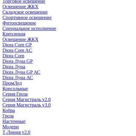
Торговое освещение
Освещение ЖКХ
Складское освещение
Спортивное освещение
Фитоосвещение
Специальное исполнение
Крепления
Освещение ЖКХ
Diora Corn GP
Diora Corn AC
Diora Corn
Diora Луна GP
Diora Луна
Diora Луна GP АС
Diora Луна АС
ПромЛед
Консольные
Серия Гроза
Серия Магистраль v2.0
Серия Магистраль v3.0
Кобра
Гроза
Настенные
Модерн
Т-Линия v2.0