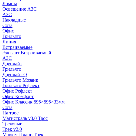
Лампы
Освещение АЗС
АЗС
Накладные
Сота
Офис
Грильято
Линия
Встраиваемые
Элегант Встраиваемый
АЗС
Даунлайт
Грильято
Даунлайт Q
Грильято Мозаик
Грильято Рефлект
Офис Рефлект
Офис Комфорт
Офис Классик 595×595×33мм
Сота
На трос
Магистраль v3.0 Трос
Трековые
Трек v2.0
Маркет Плано Трек