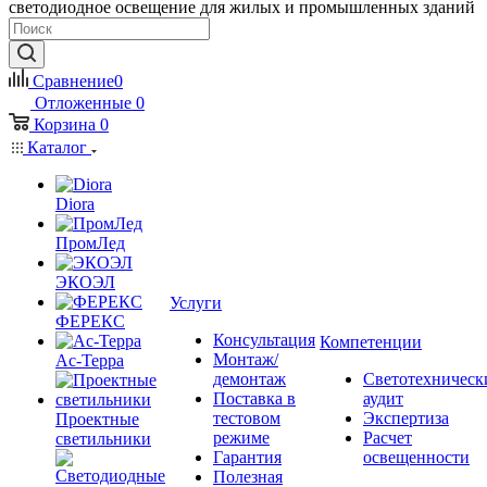
светодиодное освещение для жилых и промышленных зданий
Сравнение
0
Отложенные
0
Корзина
0
Каталог
Diora
ПромЛед
ЭКОЭЛ
Услуги
ФЕРЕКС
Консультация
Компетенции
Монтаж/
Ас-Терра
демонтаж
Светотехническ
Поставка в
аудит
тестовом
Экспертиза
Проектные
режиме
Расчет
светильники
Гарантия
освещенности
Полезная