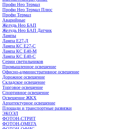
Профи Нео Термал
Профи Нео Термал Плюс
Профи Термал
Аварийные
Желудь Нео БАП
Желудь Нео БАП Датчик
Лампы
Лампа Е27-Д
Лампа КС Е27-С
Лампа КС Е40-М
Лампа КС Е40-С
Серии светильников
Промышленное освещение
Офисно-административное освещение
Дорожное освещение
Складское освещение
Торговое освещение
Спортивное освещение
Освещение ЖКХ
Архитектурное освещение
Площади и транспортные развязки
ЭКОЭЛ
ФОТОН-СТРИТ
ФОТОН-ОМЕГА
ФОТОН-ОФИС