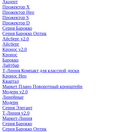
Акцент
Прожектор X
Прожектор Нео
Прожектор S
Прожектор D
Серия Барокко
Серия Барокко Оптик
Айсберг v2.0
Айсберг
Кронос v2.0
Кронос
Барокко
Лайтбар
Т-Линия Компакт для классной доски
Кронос Нео
Квартал
Маркет Плано Поворотный кронштейн
Модерн v2.0
Линейные
Модерн
Серия Элегант
Т-Линия v2.0
Маркет-Линия
Серия Барокко
Серия Барокко Оптик