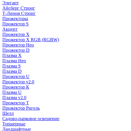
Элегант
Айсберг Стронг
Т-Линия Стронг
Прожекторы
Прожектор S
Акцент
Прожектор X
Прожектор Х RGB (RGBW)
Прожектор Нео
Прожектор D
Плазма X
Плазма Нео
Плазма S
Плазма D
Прожектор U
Прожектор v2.0
Прожектор К
Плазма U
Плазма v2.0
Прожектор Т
Прожектор Ригель
Шелл
Садово-парковое освещение
Торшерные
Ландшафтные