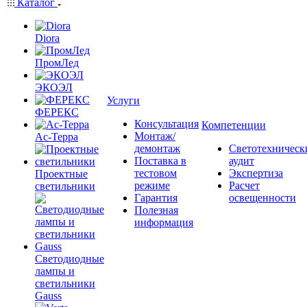
Каталог
Diora
ПромЛед
ЭКОЭЛ
Услуги
ФЕРЕКС
Консультация
Компетенции
Монтаж/
Ас-Терра
демонтаж
Светотехническ
Поставка в
аудит
тестовом
Экспертиза
Проектные
режиме
Расчет
светильники
Гарантия
освещенности
Полезная
информация
Светодиодные
лампы и
светильники
Gauss