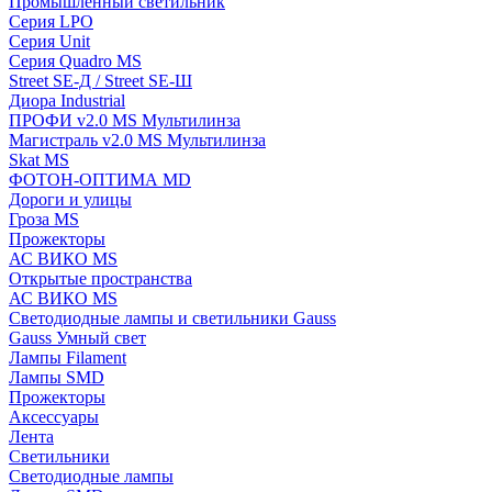
Промышленный светильник
Серия LPO
Серия Unit
Серия Quadro MS
Street SE-Д / Street SE-Ш
Диора Industrial
ПРОФИ v2.0 MS Мультилинза
Магистраль v2.0 MS Мультилинза
Skat MS
ФОТОН-ОПТИМА MD
Дороги и улицы
Гроза MS
Прожекторы
АС ВИКО MS
Открытые пространства
АС ВИКО MS
Светодиодные лампы и светильники Gauss
Gauss Умный свет
Лампы Filament
Лампы SMD
Прожекторы
Аксессуары
Лента
Светильники
Светодиодные лампы