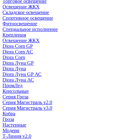
Торговое освещение
Освещение ЖКХ
Складское освещение
Спортивное освещение
Фитоосвещение
Специальное исполнение
Крепления
Освещение ЖКХ
Diora Corn GP
Diora Corn AC
Diora Corn
Diora Луна GP
Diora Луна
Diora Луна GP АС
Diora Луна АС
ПромЛед
Консольные
Серия Гроза
Серия Магистраль v2.0
Серия Магистраль v3.0
Кобра
Гроза
Настенные
Модерн
Т-Линия v2.0