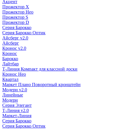
Акцент
Прожектор X
Прожектор Нео
Прожектор S
Прожектор D
Серия Барокко
Серия Барокко Оптик
Айсберг v2.0
Айсберг
Кронос v2.0
Кронос
Барокко
Лайтбар
Т-Линия Компакт для классной доски
Кронос Нео
Квартал
Маркет Плано Поворотный кронштейн
Модерн v2.0
Линейные
Модерн
Серия Элегант
Т-Линия v2.0
Маркет-Линия
Серия Барокко
Серия Барокко Оптик