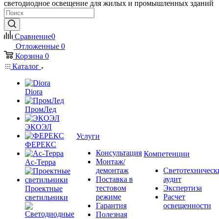
светодиодное освещение для жилых и промышленных зданий
Сравнение
0
Отложенные
0
Корзина
0
Каталог
Diora
ПромЛед
ЭКОЭЛ
Услуги
ФЕРЕКС
Консультация
Компетенции
Монтаж/
Ас-Терра
демонтаж
Светотехническ
Поставка в
аудит
тестовом
Экспертиза
Проектные
режиме
Расчет
светильники
Гарантия
освещенности
Полезная