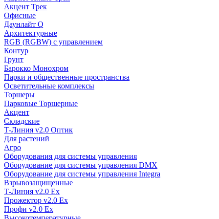
Акцент Трек
Офисные
Даунлайт Q
Архитектурные
RGB (RGBW) с управлением
Контур
Грунт
Барокко Монохром
Парки и общественные пространства
Осветительные комплексы
Торшеры
Парковые Торшерные
Акцент
Складские
Т-Линия v2.0 Оптик
Для растений
Агро
Оборудования для системы управления
Оборудование для системы управления DMX
Оборудование для системы управления Integra
Взрывозащищенные
Т-Линия v2.0 Ex
Прожектор v2.0 Ex
Профи v2.0 Ex
Высокотемпературные