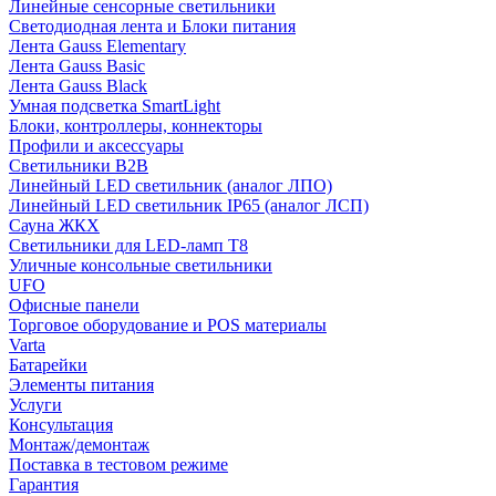
Линейные сенсорные светильники
Светодиодная лента и Блоки питания
Лента Gauss Elementary
Лента Gauss Basic
Лента Gauss Black
Умная подсветка SmartLight
Блоки, контроллеры, коннекторы
Профили и аксессуары
Светильники B2B
Линейный LED светильник (аналог ЛПО)
Линейный LED светильник IP65 (аналог ЛСП)
Сауна ЖКХ
Светильники для LED-ламп T8
Уличные консольные светильники
UFO
Офисные панели
Торговое оборудование и POS материалы
Varta
Батарейки
Элементы питания
Услуги
Консультация
Монтаж/демонтаж
Поставка в тестовом режиме
Гарантия