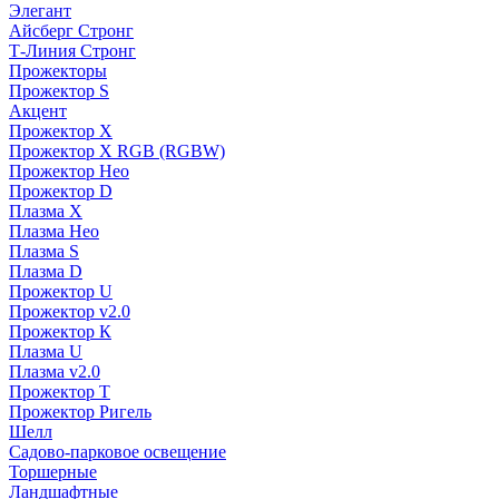
Элегант
Айсберг Стронг
Т-Линия Стронг
Прожекторы
Прожектор S
Акцент
Прожектор X
Прожектор Х RGB (RGBW)
Прожектор Нео
Прожектор D
Плазма X
Плазма Нео
Плазма S
Плазма D
Прожектор U
Прожектор v2.0
Прожектор К
Плазма U
Плазма v2.0
Прожектор Т
Прожектор Ригель
Шелл
Садово-парковое освещение
Торшерные
Ландшафтные