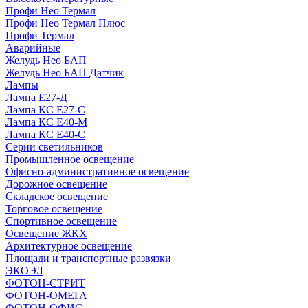
Профи Нео Термал
Профи Нео Термал Плюс
Профи Термал
Аварийные
Желудь Нео БАП
Желудь Нео БАП Датчик
Лампы
Лампа Е27-Д
Лампа КС Е27-С
Лампа КС Е40-М
Лампа КС Е40-С
Серии светильников
Промышленное освещение
Офисно-административное освещение
Дорожное освещение
Складское освещение
Торговое освещение
Спортивное освещение
Освещение ЖКХ
Архитектурное освещение
Площади и транспортные развязки
ЭКОЭЛ
ФОТОН-СТРИТ
ФОТОН-ОМЕГА
ФОТОН-ОФИС