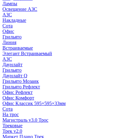
Лампы
Освещение АЗС
АЗС
Накладные
Сота
Офис
Грильято
Линия
Встраиваемые
Элегант Встраиваемый
АЗС
Даунлайт
Грильято
Даунлайт Q
Грильято Мозаик
Грильято Рефлект
Офис Рефлект
Офис Комфорт
Офис Классик 595×595×33мм
Сота
На трос
Магистраль v3.0 Трос
Трековые
Трек v2.0
Маркет Плано Трек