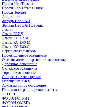
Профи Нео Термал
Профи Нео Термал Плюс
Профи Термал
Аварийные
Желудь Нео БАП
Желудь Нео БАП Датчик
Лампы
Лампа Е27-Д
Лампа КС Е27-С
Лампа КС Е40-М
Лампа КС Е40-С
Серии светильников
Промышленное освещение
Офисно-административное освещение
Дорожное освещение
Складское освещение
Торговое освещение
Спортивное освещение
Освещение ЖКХ
Архитектурное освещение
Площади и транспортные развязки
ЭКОЭЛ
ФОТОН-СТРИТ
ФОТОН-ОМЕГА
ФОТОН-ОФИС