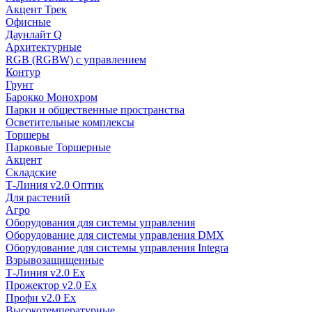
Акцент Трек
Офисные
Даунлайт Q
Архитектурные
RGB (RGBW) с управлением
Контур
Грунт
Барокко Монохром
Парки и общественные пространства
Осветительные комплексы
Торшеры
Парковые Торшерные
Акцент
Складские
Т-Линия v2.0 Оптик
Для растений
Агро
Оборудования для системы управления
Оборудование для системы управления DMX
Оборудование для системы управления Integra
Взрывозащищенные
Т-Линия v2.0 Ex
Прожектор v2.0 Ex
Профи v2.0 Ex
Высокотемпературные