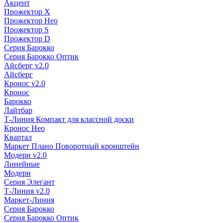
Акцент
Прожектор X
Прожектор Нео
Прожектор S
Прожектор D
Серия Барокко
Серия Барокко Оптик
Айсберг v2.0
Айсберг
Кронос v2.0
Кронос
Барокко
Лайтбар
Т-Линия Компакт для классной доски
Кронос Нео
Квартал
Маркет Плано Поворотный кронштейн
Модерн v2.0
Линейные
Модерн
Серия Элегант
Т-Линия v2.0
Маркет-Линия
Серия Барокко
Серия Барокко Оптик