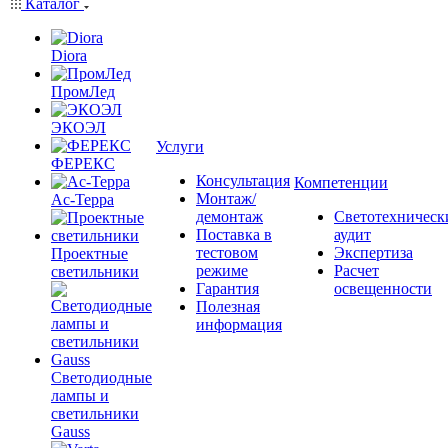
Каталог
Diora
ПромЛед
ЭКОЭЛ
Услуги
ФЕРЕКС
Консультация
Компетенции
Монтаж/
Ас-Терра
демонтаж
Светотехническ
Поставка в
аудит
тестовом
Экспертиза
Проектные
режиме
Расчет
светильники
Гарантия
освещенности
Полезная
информация
Светодиодные
лампы и
светильники
Gauss