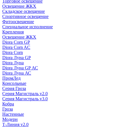
Торговое освещение
Освещение ЖКХ
Складское освещение
Спортивное освещение
Фитоосвещение
Специальное исполнение
Крепления
Освещение ЖКХ
Diora Corn GP
Diora Corn AC
Diora Corn
Diora Луна GP
Diora Луна
Diora Луна GP АС
Diora Луна АС
ПромЛед
Консольные
Серия Гроза
Серия Магистраль v2.0
Серия Магистраль v3.0
Кобра
Гроза
Настенные
Модерн
Т-Линия v2.0