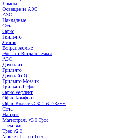
Лампы
Освещение АЗС
АЗС
Накладные
Сота
Офис
Грильято
Линия
Встраиваемые
Элегант Встраиваемый
АЗС
Даунлайт
Грильято
Даунлайт Q
Грильято Мозаик
Грильято Рефлект
Офис Рефлект
Офис Комфорт
Офис Классик 595×595×33мм
Сота
На трос
Магистраль v3.0 Трос
Трековые
Трек v2.0
Маркет Плано Трек