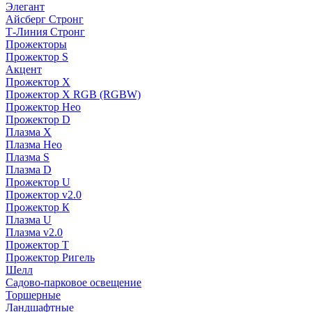
Элегант
Айсберг Стронг
Т-Линия Стронг
Прожекторы
Прожектор S
Акцент
Прожектор X
Прожектор Х RGB (RGBW)
Прожектор Нео
Прожектор D
Плазма X
Плазма Нео
Плазма S
Плазма D
Прожектор U
Прожектор v2.0
Прожектор К
Плазма U
Плазма v2.0
Прожектор Т
Прожектор Ригель
Шелл
Садово-парковое освещение
Торшерные
Ландшафтные