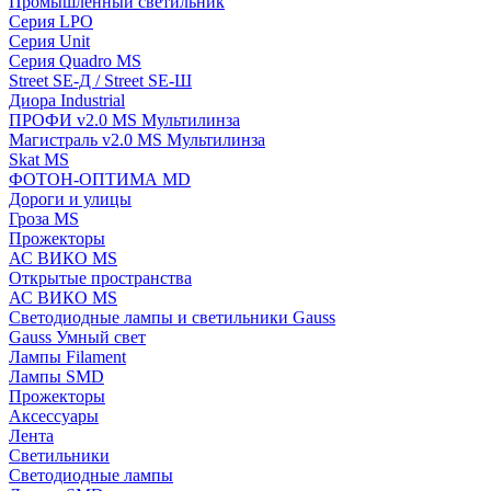
Промышленный светильник
Серия LPO
Серия Unit
Серия Quadro MS
Street SE-Д / Street SE-Ш
Диора Industrial
ПРОФИ v2.0 MS Мультилинза
Магистраль v2.0 MS Мультилинза
Skat MS
ФОТОН-ОПТИМА MD
Дороги и улицы
Гроза MS
Прожекторы
АС ВИКО MS
Открытые пространства
АС ВИКО MS
Светодиодные лампы и светильники Gauss
Gauss Умный свет
Лампы Filament
Лампы SMD
Прожекторы
Аксессуары
Лента
Светильники
Светодиодные лампы