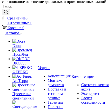
светодиодное освещение для жилых и промышленных зданий
Сравнение
0
Отложенные
0
Корзина
0
Каталог
Diora
ПромЛед
ЭКОЭЛ
Услуги
ФЕРЕКС
Консультация
Компетенции
Монтаж/
Ас-Терра
демонтаж
Светотехническ
Поставка в
аудит
тестовом
Экспертиза
Проектные
режиме
Расчет
светильники
Гарантия
освещенности
Полезная