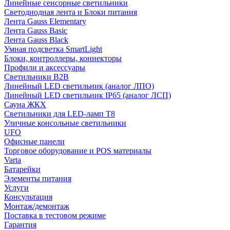
Линейные сенсорные светильники
Светодиодная лента и Блоки питания
Лента Gauss Elementary
Лента Gauss Basic
Лента Gauss Black
Умная подсветка SmartLight
Блоки, контроллеры, коннекторы
Профили и аксессуары
Светильники B2B
Линейный LED светильник (аналог ЛПО)
Линейный LED светильник IP65 (аналог ЛСП)
Сауна ЖКХ
Светильники для LED-ламп T8
Уличные консольные светильники
UFO
Офисные панели
Торговое оборудование и POS материалы
Varta
Батарейки
Элементы питания
Услуги
Консультация
Монтаж/демонтаж
Поставка в тестовом режиме
Гарантия