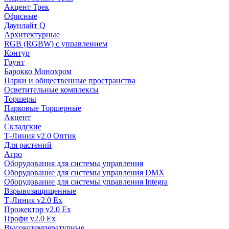
Акцент Трек
Офисные
Даунлайт Q
Архитектурные
RGB (RGBW) с управлением
Контур
Грунт
Барокко Монохром
Парки и общественные пространства
Осветительные комплексы
Торшеры
Парковые Торшерные
Акцент
Складские
Т-Линия v2.0 Оптик
Для растений
Агро
Оборудования для системы управления
Оборудование для системы управления DMX
Оборудование для системы управления Integra
Взрывозащищенные
Т-Линия v2.0 Ex
Прожектор v2.0 Ex
Профи v2.0 Ex
Высокотемпературные