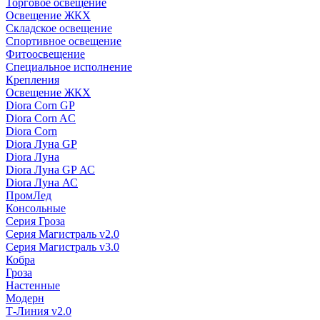
Торговое освещение
Освещение ЖКХ
Складское освещение
Спортивное освещение
Фитоосвещение
Специальное исполнение
Крепления
Освещение ЖКХ
Diora Corn GP
Diora Corn AC
Diora Corn
Diora Луна GP
Diora Луна
Diora Луна GP АС
Diora Луна АС
ПромЛед
Консольные
Серия Гроза
Серия Магистраль v2.0
Серия Магистраль v3.0
Кобра
Гроза
Настенные
Модерн
Т-Линия v2.0