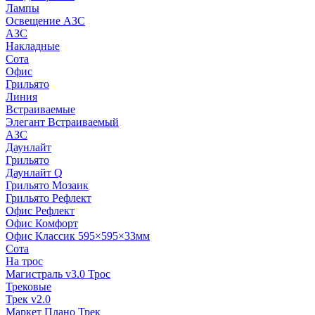
Лампы
Освещение АЗС
АЗС
Накладные
Сота
Офис
Грильято
Линия
Встраиваемые
Элегант Встраиваемый
АЗС
Даунлайт
Грильято
Даунлайт Q
Грильято Мозаик
Грильято Рефлект
Офис Рефлект
Офис Комфорт
Офис Классик 595×595×33мм
Сота
На трос
Магистраль v3.0 Трос
Трековые
Трек v2.0
Маркет Плано Трек