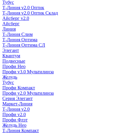
Тубус
Т-Линия v2.0 Оптик
Т-Линия v2.0 Оптик Склад
Айсберг v2.0
Айсберг
Линия
Т-Линия Слим
Т-Линия Оптима
Т-Линия Оптима СЛ
Элегант
Квантум
Подвесные
Профи Нео
Профи v3.0 Мультилинза
Желудь
Тубус
Профи Компакт
Профи v2.0 Мультилинза
Серия Элегант
Маркет-Линия
Т-Линия v2.0
Профи v2.0
Профи Флэт
Желудь Нео
Т-Линия Компакт