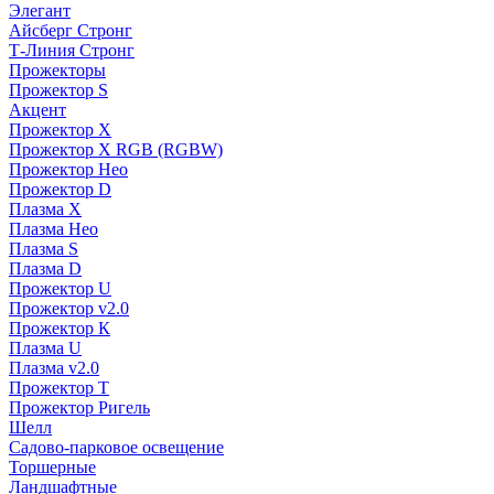
Элегант
Айсберг Стронг
Т-Линия Стронг
Прожекторы
Прожектор S
Акцент
Прожектор X
Прожектор Х RGB (RGBW)
Прожектор Нео
Прожектор D
Плазма X
Плазма Нео
Плазма S
Плазма D
Прожектор U
Прожектор v2.0
Прожектор К
Плазма U
Плазма v2.0
Прожектор Т
Прожектор Ригель
Шелл
Садово-парковое освещение
Торшерные
Ландшафтные