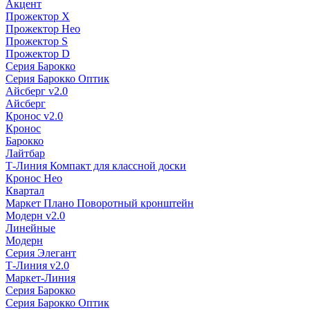
Акцент
Прожектор X
Прожектор Нео
Прожектор S
Прожектор D
Серия Барокко
Серия Барокко Оптик
Айсберг v2.0
Айсберг
Кронос v2.0
Кронос
Барокко
Лайтбар
Т-Линия Компакт для классной доски
Кронос Нео
Квартал
Маркет Плано Поворотный кронштейн
Модерн v2.0
Линейные
Модерн
Серия Элегант
Т-Линия v2.0
Маркет-Линия
Серия Барокко
Серия Барокко Оптик