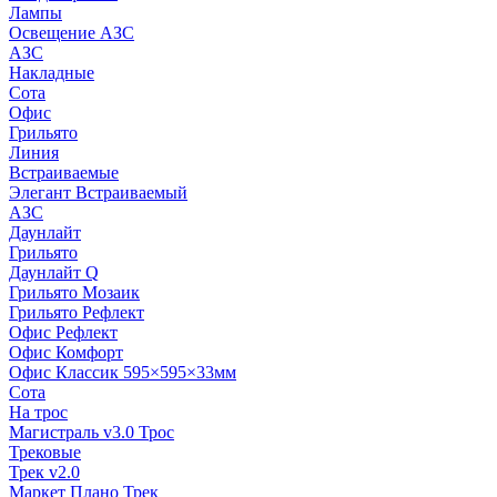
Лампы
Освещение АЗС
АЗС
Накладные
Сота
Офис
Грильято
Линия
Встраиваемые
Элегант Встраиваемый
АЗС
Даунлайт
Грильято
Даунлайт Q
Грильято Мозаик
Грильято Рефлект
Офис Рефлект
Офис Комфорт
Офис Классик 595×595×33мм
Сота
На трос
Магистраль v3.0 Трос
Трековые
Трек v2.0
Маркет Плано Трек