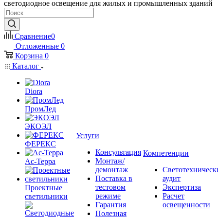
светодиодное освещение для жилых и промышленных зданий
Сравнение
0
Отложенные
0
Корзина
0
Каталог
Diora
ПромЛед
ЭКОЭЛ
Услуги
ФЕРЕКС
Консультация
Компетенции
Монтаж/
Ас-Терра
демонтаж
Светотехническ
Поставка в
аудит
тестовом
Экспертиза
Проектные
режиме
Расчет
светильники
Гарантия
освещенности
Полезная