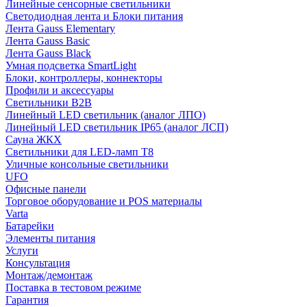
Линейные сенсорные светильники
Светодиодная лента и Блоки питания
Лента Gauss Elementary
Лента Gauss Basic
Лента Gauss Black
Умная подсветка SmartLight
Блоки, контроллеры, коннекторы
Профили и аксессуары
Светильники B2B
Линейный LED светильник (аналог ЛПО)
Линейный LED светильник IP65 (аналог ЛСП)
Сауна ЖКХ
Светильники для LED-ламп T8
Уличные консольные светильники
UFO
Офисные панели
Торговое оборудование и POS материалы
Varta
Батарейки
Элементы питания
Услуги
Консультация
Монтаж/демонтаж
Поставка в тестовом режиме
Гарантия