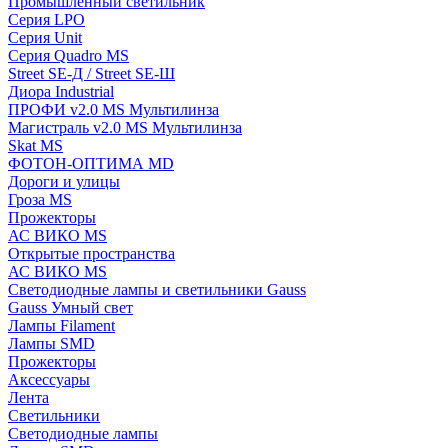
Промышленный светильник
Серия LPO
Серия Unit
Серия Quadro MS
Street SE-Д / Street SE-Ш
Диора Industrial
ПРОФИ v2.0 MS Мультилинза
Магистраль v2.0 MS Мультилинза
Skat MS
ФОТОН-ОПТИМА MD
Дороги и улицы
Гроза MS
Прожекторы
АС ВИКО MS
Открытые пространства
АС ВИКО MS
Светодиодные лампы и светильники Gauss
Gauss Умный свет
Лампы Filament
Лампы SMD
Прожекторы
Аксессуары
Лента
Светильники
Светодиодные лампы