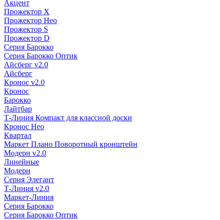
Акцент
Прожектор X
Прожектор Нео
Прожектор S
Прожектор D
Серия Барокко
Серия Барокко Оптик
Айсберг v2.0
Айсберг
Кронос v2.0
Кронос
Барокко
Лайтбар
Т-Линия Компакт для классной доски
Кронос Нео
Квартал
Маркет Плано Поворотный кронштейн
Модерн v2.0
Линейные
Модерн
Серия Элегант
Т-Линия v2.0
Маркет-Линия
Серия Барокко
Серия Барокко Оптик