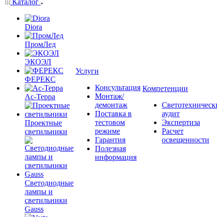
Каталог
Diora
ПромЛед
ЭКОЭЛ
Услуги
ФЕРЕКС
Консультация
Компетенции
Монтаж/
Ас-Терра
демонтаж
Светотехническ
Поставка в
аудит
тестовом
Экспертиза
Проектные
режиме
Расчет
светильники
Гарантия
освещенности
Полезная
информация
Светодиодные
лампы и
светильники
Gauss