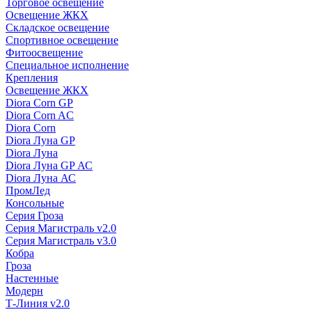
Торговое освещение
Освещение ЖКХ
Складское освещение
Спортивное освещение
Фитоосвещение
Специальное исполнение
Крепления
Освещение ЖКХ
Diora Corn GP
Diora Corn AC
Diora Corn
Diora Луна GP
Diora Луна
Diora Луна GP АС
Diora Луна АС
ПромЛед
Консольные
Серия Гроза
Серия Магистраль v2.0
Серия Магистраль v3.0
Кобра
Гроза
Настенные
Модерн
Т-Линия v2.0