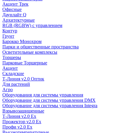
Акцент Трек
Офисные
Даунлайт Q
Архитектурные
RGB (RGBW) с управлением
Контур
Грунт
Барокко Монохром
Парки и общественные пространства
Осветительные комплексы
Торшеры
Парковые Торшерные
Акцент
Складские
Т-Линия v2.0 Оптик
Для растений
Агро
Оборудования для системы управления
Оборудование для системы управления DMX
Оборудование для системы управления Integra
Взрывозащищенные
Т-Линия v2.0 Ex
Прожектор v2.0 Ex
Профи v2.0 Ex
Высокотемпературные