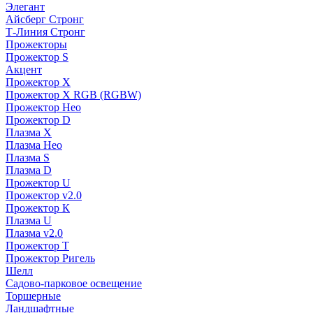
Элегант
Айсберг Стронг
Т-Линия Стронг
Прожекторы
Прожектор S
Акцент
Прожектор X
Прожектор Х RGB (RGBW)
Прожектор Нео
Прожектор D
Плазма X
Плазма Нео
Плазма S
Плазма D
Прожектор U
Прожектор v2.0
Прожектор К
Плазма U
Плазма v2.0
Прожектор Т
Прожектор Ригель
Шелл
Садово-парковое освещение
Торшерные
Ландшафтные