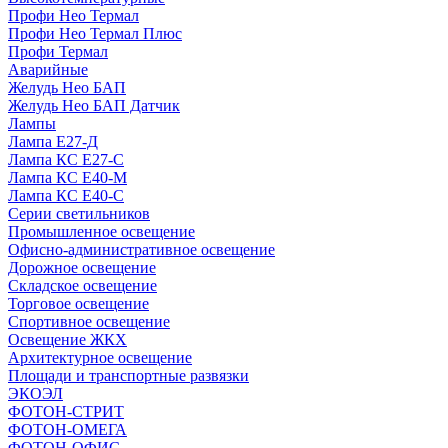
Профи Нео Термал
Профи Нео Термал Плюс
Профи Термал
Аварийные
Желудь Нео БАП
Желудь Нео БАП Датчик
Лампы
Лампа Е27-Д
Лампа КС Е27-С
Лампа КС Е40-М
Лампа КС Е40-С
Серии светильников
Промышленное освещение
Офисно-административное освещение
Дорожное освещение
Складское освещение
Торговое освещение
Спортивное освещение
Освещение ЖКХ
Архитектурное освещение
Площади и транспортные развязки
ЭКОЭЛ
ФОТОН-СТРИТ
ФОТОН-ОМЕГА
ФОТОН-ОФИС