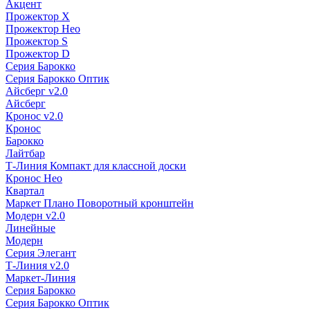
Акцент
Прожектор X
Прожектор Нео
Прожектор S
Прожектор D
Серия Барокко
Серия Барокко Оптик
Айсберг v2.0
Айсберг
Кронос v2.0
Кронос
Барокко
Лайтбар
Т-Линия Компакт для классной доски
Кронос Нео
Квартал
Маркет Плано Поворотный кронштейн
Модерн v2.0
Линейные
Модерн
Серия Элегант
Т-Линия v2.0
Маркет-Линия
Серия Барокко
Серия Барокко Оптик