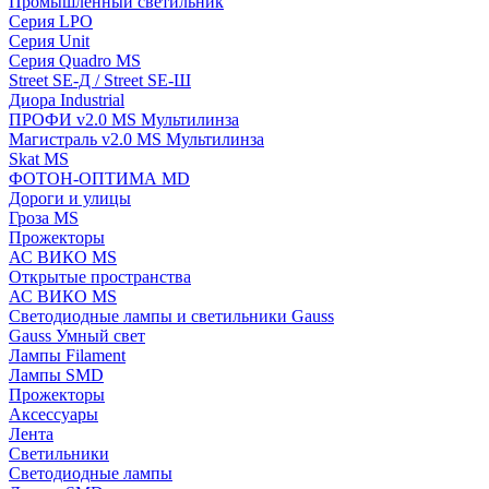
Промышленный светильник
Серия LPO
Серия Unit
Серия Quadro MS
Street SE-Д / Street SE-Ш
Диора Industrial
ПРОФИ v2.0 MS Мультилинза
Магистраль v2.0 MS Мультилинза
Skat MS
ФОТОН-ОПТИМА MD
Дороги и улицы
Гроза MS
Прожекторы
АС ВИКО MS
Открытые пространства
АС ВИКО MS
Светодиодные лампы и светильники Gauss
Gauss Умный свет
Лампы Filament
Лампы SMD
Прожекторы
Аксессуары
Лента
Светильники
Светодиодные лампы