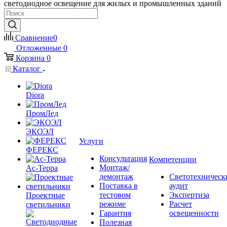
светодиодное освещение для жилых и промышленных зданий
Сравнение
0
Отложенные
0
Корзина
0
Каталог
Diora
ПромЛед
ЭКОЭЛ
Услуги
ФЕРЕКС
Консультация
Компетенции
Монтаж/
Ас-Терра
демонтаж
Светотехническ
Поставка в
аудит
тестовом
Экспертиза
Проектные
режиме
Расчет
светильники
Гарантия
освещенности
Полезная