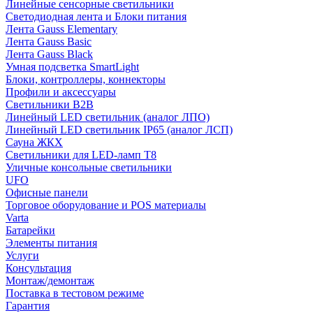
Линейные сенсорные светильники
Светодиодная лента и Блоки питания
Лента Gauss Elementary
Лента Gauss Basic
Лента Gauss Black
Умная подсветка SmartLight
Блоки, контроллеры, коннекторы
Профили и аксессуары
Светильники B2B
Линейный LED светильник (аналог ЛПО)
Линейный LED светильник IP65 (аналог ЛСП)
Сауна ЖКХ
Светильники для LED-ламп T8
Уличные консольные светильники
UFO
Офисные панели
Торговое оборудование и POS материалы
Varta
Батарейки
Элементы питания
Услуги
Консультация
Монтаж/демонтаж
Поставка в тестовом режиме
Гарантия