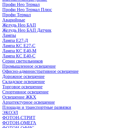
Профи Нео Термал
Профи Нео Термал Плюс
Профи Термал
Аварийные
Желудь Нео БАП
Желудь Нео БАП Датчик
Лампы
Лампа Е27-Д
Лампа КС Е27-С
Лампа КС Е40-М
Лампа КС Е40-С
Серии светильников
Промышленное освещение
Офисно-административное освещение
Дорожное освещение
Складское освещение
Торговое освещение
Спортивное освещение
Освещение ЖКХ
Архитектурное освещение
Площади и транспортные развязки
ЭКОЭЛ
ФОТОН-СТРИТ
ФОТОН-ОМЕГА
ФОТОН-ОФИС