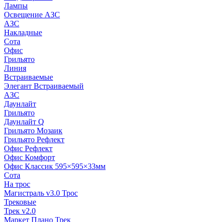
Лампы
Освещение АЗС
АЗС
Накладные
Сота
Офис
Грильято
Линия
Встраиваемые
Элегант Встраиваемый
АЗС
Даунлайт
Грильято
Даунлайт Q
Грильято Мозаик
Грильято Рефлект
Офис Рефлект
Офис Комфорт
Офис Классик 595×595×33мм
Сота
На трос
Магистраль v3.0 Трос
Трековые
Трек v2.0
Маркет Плано Трек