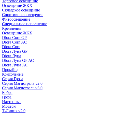
Торговое освещение
Освещение ЖКХ
Складское освещение
Спортивное освещение
Фитоосвещение
Специальное исполнение
Крепления
Освещение ЖКХ
Diora Corn GP
Diora Corn AC
Diora Corn
Diora Луна GP
Diora Луна
Diora Луна GP АС
Diora Луна АС
ПромЛед
Консольные
Серия Гроза
Серия Магистраль v2.0
Серия Магистраль v3.0
Кобра
Гроза
Настенные
Модерн
Т-Линия v2.0