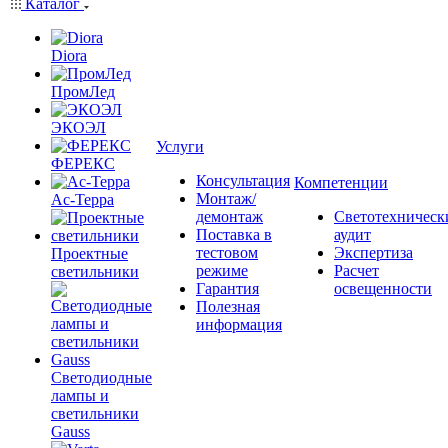
Каталог
Diora
ПромЛед
ЭКОЭЛ
Услуги
ФЕРЕКС
Консультация
Компетенции
Монтаж/
Ас-Терра
демонтаж
Светотехническ
Поставка в
аудит
тестовом
Экспертиза
Проектные
режиме
Расчет
светильники
Гарантия
освещенности
Полезная
информация
Светодиодные
лампы и
светильники
Gauss