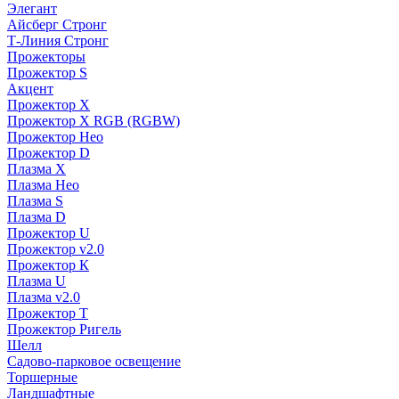
Элегант
Айсберг Стронг
Т-Линия Стронг
Прожекторы
Прожектор S
Акцент
Прожектор X
Прожектор Х RGB (RGBW)
Прожектор Нео
Прожектор D
Плазма X
Плазма Нео
Плазма S
Плазма D
Прожектор U
Прожектор v2.0
Прожектор К
Плазма U
Плазма v2.0
Прожектор Т
Прожектор Ригель
Шелл
Садово-парковое освещение
Торшерные
Ландшафтные