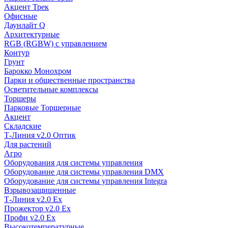
Акцент Трек
Офисные
Даунлайт Q
Архитектурные
RGB (RGBW) с управлением
Контур
Грунт
Барокко Монохром
Парки и общественные пространства
Осветительные комплексы
Торшеры
Парковые Торшерные
Акцент
Складские
Т-Линия v2.0 Оптик
Для растений
Агро
Оборудования для системы управления
Оборудование для системы управления DMX
Оборудование для системы управления Integra
Взрывозащищенные
Т-Линия v2.0 Ex
Прожектор v2.0 Ex
Профи v2.0 Ex
Высокотемпературные