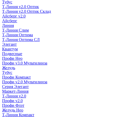
Тубус
Т-Линия v2.0 Оптик
Т-Линия v2.0 Оптик Склад
Айсберг v2.0
Айсберг
Линия
Т-Линия Слим
Т-Линия Оптима
Т-Линия Оптима СЛ
Элегант
Квантум
Подвесные
Профи Нео
Профи v3.0 Мультилинза
Желудь
Тубус
Профи Компакт
Профи v2.0 Мультилинза
Серия Элегант
Маркет-Линия
Т-Линия v2.0
Профи v2.0
Профи Флэт
Желудь Нео
Т-Линия Компакт