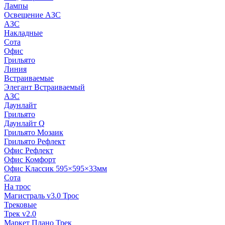
Лампы
Освещение АЗС
АЗС
Накладные
Сота
Офис
Грильято
Линия
Встраиваемые
Элегант Встраиваемый
АЗС
Даунлайт
Грильято
Даунлайт Q
Грильято Мозаик
Грильято Рефлект
Офис Рефлект
Офис Комфорт
Офис Классик 595×595×33мм
Сота
На трос
Магистраль v3.0 Трос
Трековые
Трек v2.0
Маркет Плано Трек