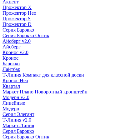
Акцент
Прожектор X
Прожектор Нео
Прожектор S
Прожектор D
Серия Барокко
Серия Барокко Оптик
Айсберг v2.0
Айсберг
Кронос v2.0
Кронос
Барокко
Лайтбар
Т-Линия Компакт для классной доски
Кронос Нео
Квартал
Маркет Плано Поворотный кронштейн
Модерн v2.0
Линейные
Модерн
Серия Элегант
Т-Линия v2.0
Маркет-Линия
Серия Барокко
Серия Барокко Оптик