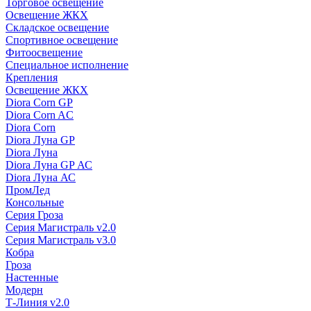
Торговое освещение
Освещение ЖКХ
Складское освещение
Спортивное освещение
Фитоосвещение
Специальное исполнение
Крепления
Освещение ЖКХ
Diora Corn GP
Diora Corn AC
Diora Corn
Diora Луна GP
Diora Луна
Diora Луна GP АС
Diora Луна АС
ПромЛед
Консольные
Серия Гроза
Серия Магистраль v2.0
Серия Магистраль v3.0
Кобра
Гроза
Настенные
Модерн
Т-Линия v2.0