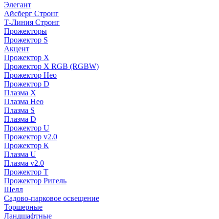
Элегант
Айсберг Стронг
Т-Линия Стронг
Прожекторы
Прожектор S
Акцент
Прожектор X
Прожектор Х RGB (RGBW)
Прожектор Нео
Прожектор D
Плазма X
Плазма Нео
Плазма S
Плазма D
Прожектор U
Прожектор v2.0
Прожектор К
Плазма U
Плазма v2.0
Прожектор Т
Прожектор Ригель
Шелл
Садово-парковое освещение
Торшерные
Ландшафтные