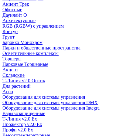
Акцент Трек
Офисные
Даунлайт Q
Архитектурные
RGB (RGBW) с управлением
Контур
Грунт
Барокко Монохром
Парки и общественные пространства
Осветительные комплексы
Торшеры
Парковые Торшерные
Акцент
Складские
Т-Линия v2.0 Оптик
Для растений
Агро
Оборудования для системы управления
Оборудование для системы управления DMX
Оборудование для системы управления Integra
Взрывозащищенные
Т-Линия v2.0 Ex
Прожектор v2.0 Ex
Профи v2.0 Ex
Высокотемпературные