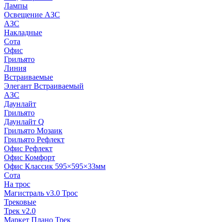
Лампы
Освещение АЗС
АЗС
Накладные
Сота
Офис
Грильято
Линия
Встраиваемые
Элегант Встраиваемый
АЗС
Даунлайт
Грильято
Даунлайт Q
Грильято Мозаик
Грильято Рефлект
Офис Рефлект
Офис Комфорт
Офис Классик 595×595×33мм
Сота
На трос
Магистраль v3.0 Трос
Трековые
Трек v2.0
Маркет Плано Трек