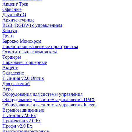
Акцент Трек
Офисные
Даунлайт Q
Архитектурные
RGB (RGBW) с управлением
Контур
Грунт
Барокко Монохром
Парки и общественные пространства
Осветительные комплексы
Торшеры
Парковые Торшерные
Акцент
Складские
Т-Линия v2.0 Оптик
Для растений
Агро
Оборудования для системы управления
Оборудование для системы управления DMX
Оборудование для системы управления Integra
Взрывозащищенные
Т-Линия v2.0 Ex
Прожектор v2.0 Ex
Профи v2.0 Ex
Высокотемпературные