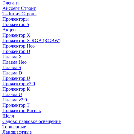
Элегант
Айсберг Стронг
Т-Линия Стронг
Прожекторы
Прожектор S
Акцент
Прожектор X
Прожектор Х RGB (RGBW)
Прожектор Нео
Прожектор D
Плазма X
Плазма Нео
Плазма S
Плазма D
Прожектор U
Прожектор v2.0
Прожектор К
Плазма U
Плазма v2.0
Прожектор Т
Прожектор Ригель
Шелл
Садово-парковое освещение
Торшерные
Ландшафтные