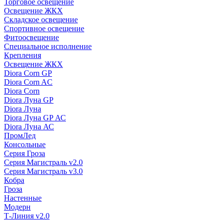
Торговое освещение
Освещение ЖКХ
Складское освещение
Спортивное освещение
Фитоосвещение
Специальное исполнение
Крепления
Освещение ЖКХ
Diora Corn GP
Diora Corn AC
Diora Corn
Diora Луна GP
Diora Луна
Diora Луна GP АС
Diora Луна АС
ПромЛед
Консольные
Серия Гроза
Серия Магистраль v2.0
Серия Магистраль v3.0
Кобра
Гроза
Настенные
Модерн
Т-Линия v2.0