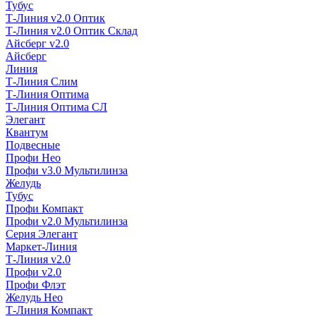
Тубус
Т-Линия v2.0 Оптик
Т-Линия v2.0 Оптик Склад
Айсберг v2.0
Айсберг
Линия
Т-Линия Слим
Т-Линия Оптима
Т-Линия Оптима СЛ
Элегант
Квантум
Подвесные
Профи Нео
Профи v3.0 Мультилинза
Желудь
Тубус
Профи Компакт
Профи v2.0 Мультилинза
Серия Элегант
Маркет-Линия
Т-Линия v2.0
Профи v2.0
Профи Флэт
Желудь Нео
Т-Линия Компакт