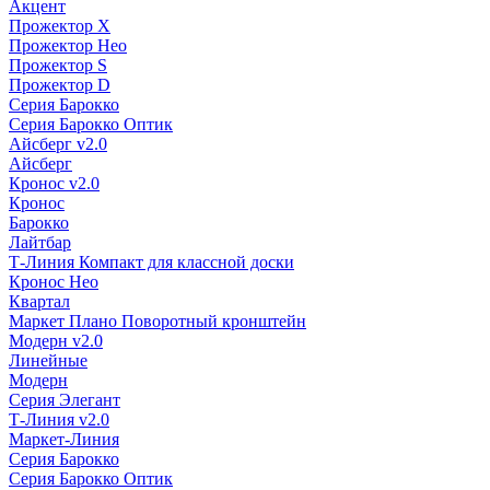
Акцент
Прожектор X
Прожектор Нео
Прожектор S
Прожектор D
Серия Барокко
Серия Барокко Оптик
Айсберг v2.0
Айсберг
Кронос v2.0
Кронос
Барокко
Лайтбар
Т-Линия Компакт для классной доски
Кронос Нео
Квартал
Маркет Плано Поворотный кронштейн
Модерн v2.0
Линейные
Модерн
Серия Элегант
Т-Линия v2.0
Маркет-Линия
Серия Барокко
Серия Барокко Оптик