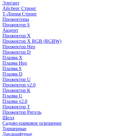
Элегант
Айсберг Стронг
Т-Линия Стронг
Прожекторы
Прожектор S
Акцент
Прожектор X
Прожектор Х RGB (RGBW)
Прожектор Нео
Прожектор D
Плазма X
Плазма Нео
Плазма S
Плазма D
Прожектор U
Прожектор v2.0
Прожектор К
Плазма U
Плазма v2.0
Прожектор Т
Прожектор Ригель
Шелл
Садово-парковое освещение
Торшерные
Ландшафтные