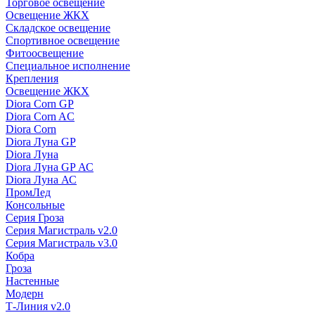
Торговое освещение
Освещение ЖКХ
Складское освещение
Спортивное освещение
Фитоосвещение
Специальное исполнение
Крепления
Освещение ЖКХ
Diora Corn GP
Diora Corn AC
Diora Corn
Diora Луна GP
Diora Луна
Diora Луна GP АС
Diora Луна АС
ПромЛед
Консольные
Серия Гроза
Серия Магистраль v2.0
Серия Магистраль v3.0
Кобра
Гроза
Настенные
Модерн
Т-Линия v2.0