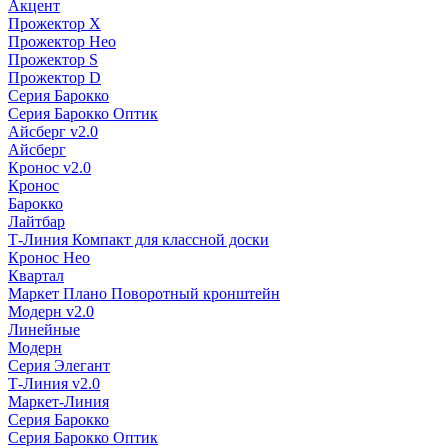
Акцент
Прожектор X
Прожектор Нео
Прожектор S
Прожектор D
Серия Барокко
Серия Барокко Оптик
Айсберг v2.0
Айсберг
Кронос v2.0
Кронос
Барокко
Лайтбар
Т-Линия Компакт для классной доски
Кронос Нео
Квартал
Маркет Плано Поворотный кронштейн
Модерн v2.0
Линейные
Модерн
Серия Элегант
Т-Линия v2.0
Маркет-Линия
Серия Барокко
Серия Барокко Оптик