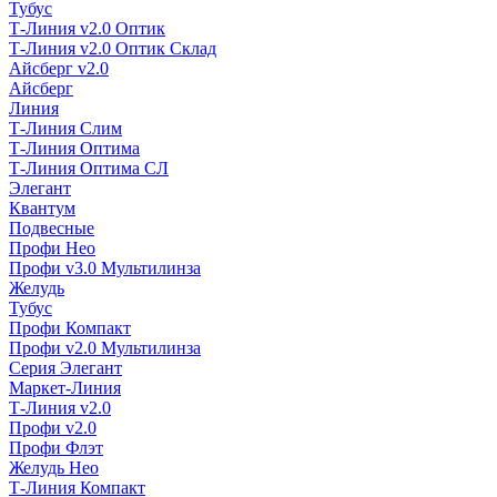
Тубус
Т-Линия v2.0 Оптик
Т-Линия v2.0 Оптик Склад
Айсберг v2.0
Айсберг
Линия
Т-Линия Слим
Т-Линия Оптима
Т-Линия Оптима СЛ
Элегант
Квантум
Подвесные
Профи Нео
Профи v3.0 Мультилинза
Желудь
Тубус
Профи Компакт
Профи v2.0 Мультилинза
Серия Элегант
Маркет-Линия
Т-Линия v2.0
Профи v2.0
Профи Флэт
Желудь Нео
Т-Линия Компакт