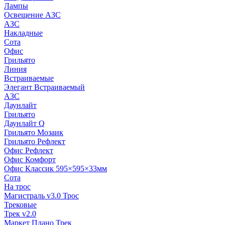
Лампы
Освещение АЗС
АЗС
Накладные
Сота
Офис
Грильято
Линия
Встраиваемые
Элегант Встраиваемый
АЗС
Даунлайт
Грильято
Даунлайт Q
Грильято Мозаик
Грильято Рефлект
Офис Рефлект
Офис Комфорт
Офис Классик 595×595×33мм
Сота
На трос
Магистраль v3.0 Трос
Трековые
Трек v2.0
Маркет Плано Трек