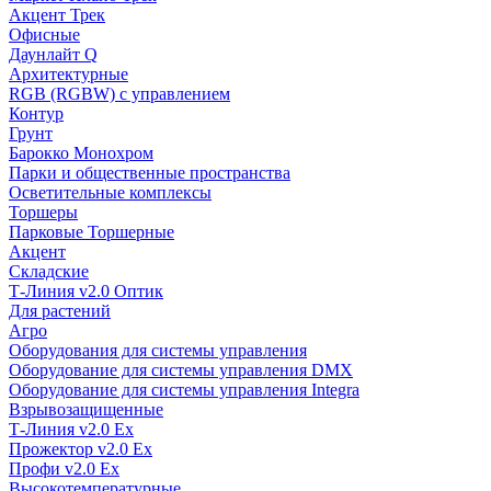
Акцент Трек
Офисные
Даунлайт Q
Архитектурные
RGB (RGBW) с управлением
Контур
Грунт
Барокко Монохром
Парки и общественные пространства
Осветительные комплексы
Торшеры
Парковые Торшерные
Акцент
Складские
Т-Линия v2.0 Оптик
Для растений
Агро
Оборудования для системы управления
Оборудование для системы управления DMX
Оборудование для системы управления Integra
Взрывозащищенные
Т-Линия v2.0 Ex
Прожектор v2.0 Ex
Профи v2.0 Ex
Высокотемпературные