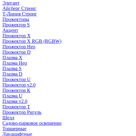
Элегант
Айсберг Стронг
Т-Линия Стронг
Прожекторы
Прожектор S
Акцент
Прожектор X
Прожектор Х RGB (RGBW)
Прожектор Нео
Прожектор D
Плазма X
Плазма Нео
Плазма S
Плазма D
Прожектор U
Прожектор v2.0
Прожектор К
Плазма U
Плазма v2.0
Прожектор Т
Прожектор Ригель
Шелл
Садово-парковое освещение
Торшерные
Ландшафтные