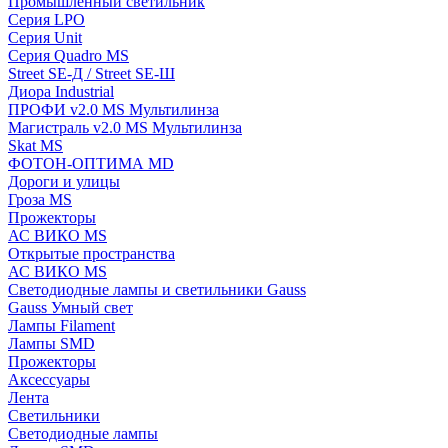
Промышленный светильник
Серия LPO
Серия Unit
Серия Quadro MS
Street SE-Д / Street SE-Ш
Диора Industrial
ПРОФИ v2.0 MS Мультилинза
Магистраль v2.0 MS Мультилинза
Skat MS
ФОТОН-ОПТИМА MD
Дороги и улицы
Гроза MS
Прожекторы
АС ВИКО MS
Открытые пространства
АС ВИКО MS
Светодиодные лампы и светильники Gauss
Gauss Умный свет
Лампы Filament
Лампы SMD
Прожекторы
Аксессуары
Лента
Светильники
Светодиодные лампы