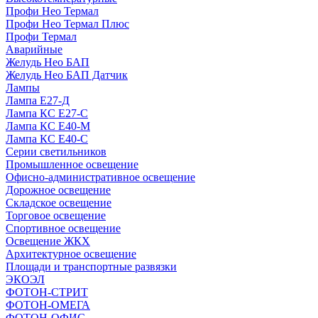
Профи Нео Термал
Профи Нео Термал Плюс
Профи Термал
Аварийные
Желудь Нео БАП
Желудь Нео БАП Датчик
Лампы
Лампа Е27-Д
Лампа КС Е27-С
Лампа КС Е40-М
Лампа КС Е40-С
Серии светильников
Промышленное освещение
Офисно-административное освещение
Дорожное освещение
Складское освещение
Торговое освещение
Спортивное освещение
Освещение ЖКХ
Архитектурное освещение
Площади и транспортные развязки
ЭКОЭЛ
ФОТОН-СТРИТ
ФОТОН-ОМЕГА
ФОТОН-ОФИС