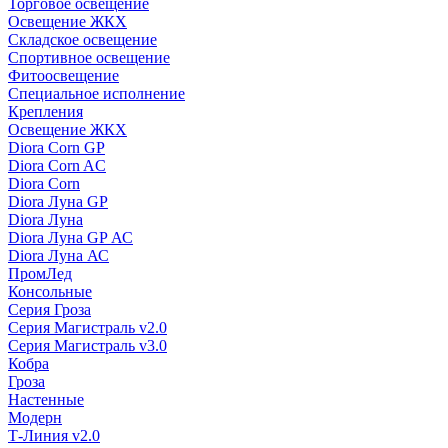
Торговое освещение
Освещение ЖКХ
Складское освещение
Спортивное освещение
Фитоосвещение
Специальное исполнение
Крепления
Освещение ЖКХ
Diora Corn GP
Diora Corn AC
Diora Corn
Diora Луна GP
Diora Луна
Diora Луна GP АС
Diora Луна АС
ПромЛед
Консольные
Серия Гроза
Серия Магистраль v2.0
Серия Магистраль v3.0
Кобра
Гроза
Настенные
Модерн
Т-Линия v2.0