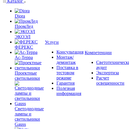
Каталог
Diora
ПромЛед
ЭКОЭЛ
Услуги
ФЕРЕКС
Консультация
Компетенции
Монтаж/
Ас-Терра
демонтаж
Светотехническ
Поставка в
аудит
тестовом
Экспертиза
Проектные
режиме
Расчет
светильники
Гарантия
освещенности
Полезная
информация
Светодиодные
лампы и
светильники
Gauss