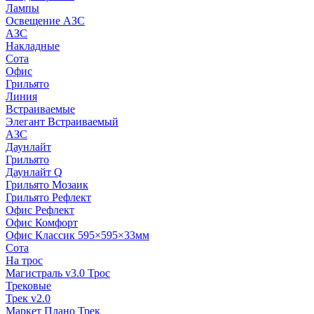
Лампы
Освещение АЗС
АЗС
Накладные
Сота
Офис
Грильято
Линия
Встраиваемые
Элегант Встраиваемый
АЗС
Даунлайт
Грильято
Даунлайт Q
Грильято Мозаик
Грильято Рефлект
Офис Рефлект
Офис Комфорт
Офис Классик 595×595×33мм
Сота
На трос
Магистраль v3.0 Трос
Трековые
Трек v2.0
Маркет Плано Трек