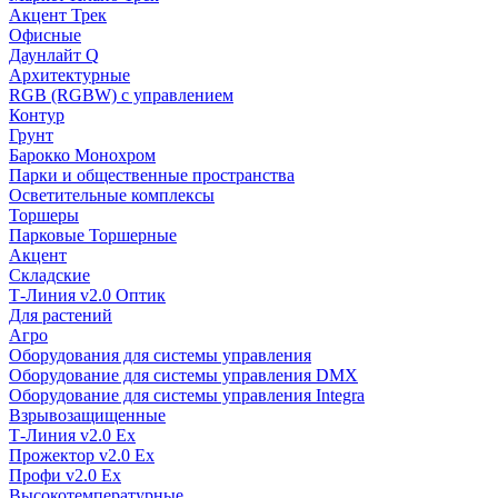
Акцент Трек
Офисные
Даунлайт Q
Архитектурные
RGB (RGBW) с управлением
Контур
Грунт
Барокко Монохром
Парки и общественные пространства
Осветительные комплексы
Торшеры
Парковые Торшерные
Акцент
Складские
Т-Линия v2.0 Оптик
Для растений
Агро
Оборудования для системы управления
Оборудование для системы управления DMX
Оборудование для системы управления Integra
Взрывозащищенные
Т-Линия v2.0 Ex
Прожектор v2.0 Ex
Профи v2.0 Ex
Высокотемпературные