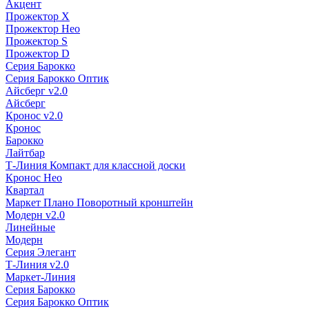
Акцент
Прожектор X
Прожектор Нео
Прожектор S
Прожектор D
Серия Барокко
Серия Барокко Оптик
Айсберг v2.0
Айсберг
Кронос v2.0
Кронос
Барокко
Лайтбар
Т-Линия Компакт для классной доски
Кронос Нео
Квартал
Маркет Плано Поворотный кронштейн
Модерн v2.0
Линейные
Модерн
Серия Элегант
Т-Линия v2.0
Маркет-Линия
Серия Барокко
Серия Барокко Оптик