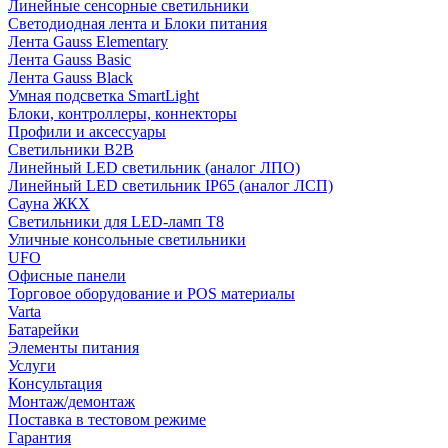
Линейные сенсорные светильники
Светодиодная лента и Блоки питания
Лента Gauss Elementary
Лента Gauss Basic
Лента Gauss Black
Умная подсветка SmartLight
Блоки, контроллеры, коннекторы
Профили и аксессуары
Светильники B2B
Линейный LED светильник (аналог ЛПО)
Линейный LED светильник IP65 (аналог ЛСП)
Сауна ЖКХ
Светильники для LED-ламп T8
Уличные консольные светильники
UFO
Офисные панели
Торговое оборудование и POS материалы
Varta
Батарейки
Элементы питания
Услуги
Консультация
Монтаж/демонтаж
Поставка в тестовом режиме
Гарантия