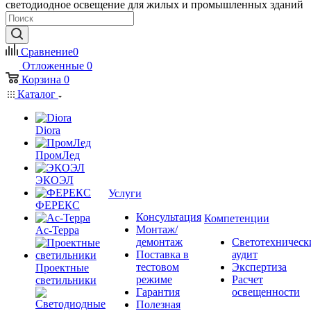
светодиодное освещение для жилых и промышленных зданий
Сравнение
0
Отложенные
0
Корзина
0
Каталог
Diora
ПромЛед
ЭКОЭЛ
Услуги
ФЕРЕКС
Консультация
Компетенции
Монтаж/
Ас-Терра
демонтаж
Светотехническ
Поставка в
аудит
тестовом
Экспертиза
Проектные
режиме
Расчет
светильники
Гарантия
освещенности
Полезная