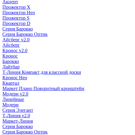
Акцент
Прожектор X
Прожектор Нео
Прожектор S
Прожектор D
Серия Барокко
Серия Барокко Оптик
Айсберг v2.0
Айсберг
Кронос v2.0
Кронос
Барокко
Лайтбар
Т-Линия Компакт для классной доски
Кронос Нео
Квартал
Маркет Плано Поворотный кронштейн
Модерн v2.0
Линейные
Модерн
Серия Элегант
Т-Линия v2.0
Маркет-Линия
Серия Барокко
Серия Барокко Оптик