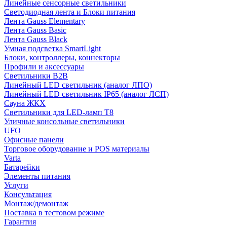
Линейные сенсорные светильники
Светодиодная лента и Блоки питания
Лента Gauss Elementary
Лента Gauss Basic
Лента Gauss Black
Умная подсветка SmartLight
Блоки, контроллеры, коннекторы
Профили и аксессуары
Светильники B2B
Линейный LED светильник (аналог ЛПО)
Линейный LED светильник IP65 (аналог ЛСП)
Сауна ЖКХ
Светильники для LED-ламп T8
Уличные консольные светильники
UFO
Офисные панели
Торговое оборудование и POS материалы
Varta
Батарейки
Элементы питания
Услуги
Консультация
Монтаж/демонтаж
Поставка в тестовом режиме
Гарантия