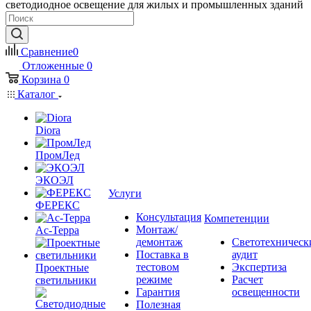
светодиодное освещение для жилых и промышленных зданий
Сравнение
0
Отложенные
0
Корзина
0
Каталог
Diora
ПромЛед
ЭКОЭЛ
Услуги
ФЕРЕКС
Консультация
Компетенции
Монтаж/
Ас-Терра
демонтаж
Светотехническ
Поставка в
аудит
тестовом
Экспертиза
Проектные
режиме
Расчет
светильники
Гарантия
освещенности
Полезная