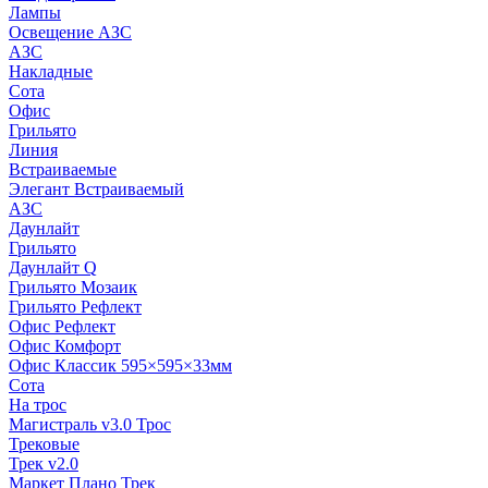
Лампы
Освещение АЗС
АЗС
Накладные
Сота
Офис
Грильято
Линия
Встраиваемые
Элегант Встраиваемый
АЗС
Даунлайт
Грильято
Даунлайт Q
Грильято Мозаик
Грильято Рефлект
Офис Рефлект
Офис Комфорт
Офис Классик 595×595×33мм
Сота
На трос
Магистраль v3.0 Трос
Трековые
Трек v2.0
Маркет Плано Трек