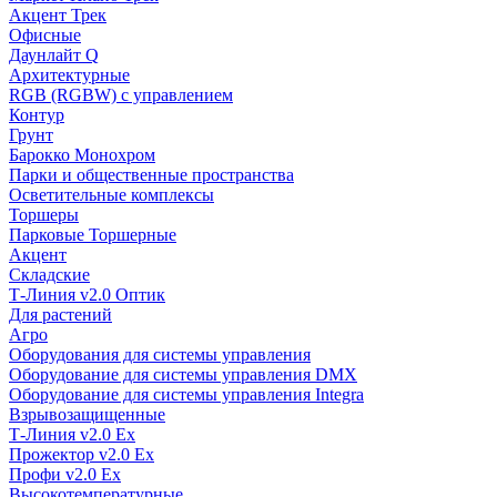
Акцент Трек
Офисные
Даунлайт Q
Архитектурные
RGB (RGBW) с управлением
Контур
Грунт
Барокко Монохром
Парки и общественные пространства
Осветительные комплексы
Торшеры
Парковые Торшерные
Акцент
Складские
Т-Линия v2.0 Оптик
Для растений
Агро
Оборудования для системы управления
Оборудование для системы управления DMX
Оборудование для системы управления Integra
Взрывозащищенные
Т-Линия v2.0 Ex
Прожектор v2.0 Ex
Профи v2.0 Ex
Высокотемпературные