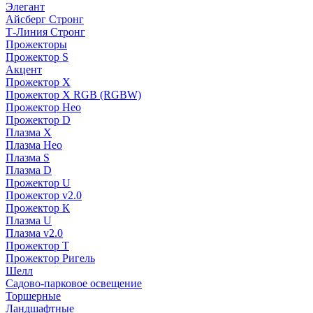
Элегант
Айсберг Стронг
Т-Линия Стронг
Прожекторы
Прожектор S
Акцент
Прожектор X
Прожектор Х RGB (RGBW)
Прожектор Нео
Прожектор D
Плазма X
Плазма Нео
Плазма S
Плазма D
Прожектор U
Прожектор v2.0
Прожектор К
Плазма U
Плазма v2.0
Прожектор Т
Прожектор Ригель
Шелл
Садово-парковое освещение
Торшерные
Ландшафтные