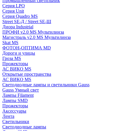
Промышленный светильник
Серия LPO
Серия Unit
Серия Quadro MS
Street SE-Д / Street SE-Ш
Диора Industrial
ПРОФИ v2.0 MS Мультилинза
Магистраль v2.0 MS Мультилинза
Skat MS
ФОТОН-ОПТИМА MD
Дороги и улицы
Гроза MS
Прожекторы
АС ВИКО MS
Открытые пространства
АС ВИКО MS
Светодиодные лампы и светильники Gauss
Gauss Умный свет
Лампы Filament
Лампы SMD
Прожекторы
Аксессуары
Лента
Светильники
Светодиодные лампы