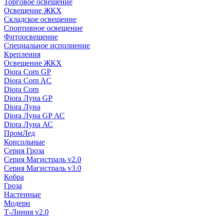
Торговое освещение
Освещение ЖКХ
Складское освещение
Спортивное освещение
Фитоосвещение
Специальное исполнение
Крепления
Освещение ЖКХ
Diora Corn GP
Diora Corn AC
Diora Corn
Diora Луна GP
Diora Луна
Diora Луна GP АС
Diora Луна АС
ПромЛед
Консольные
Серия Гроза
Серия Магистраль v2.0
Серия Магистраль v3.0
Кобра
Гроза
Настенные
Модерн
Т-Линия v2.0