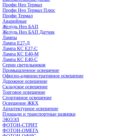
Профи Нео Термал
Профи Нео Термал Плюс
Профи Термал
Аварийные
Желудь Нео БАП
Желудь Нео БАП Датчик
Лампы
Лампа Е27-Д
Лампа КС Е27-С
Лампа КС Е40-М
Лампа КС Е40-С
Серии светильников
Промышленное освещение
Офисно-административное освещение
Дорожное освещение
Складское освещение
Торговое освещение
Спортивное освещение
Освещение ЖКХ
Архитектурное освещение
Площади и транспортные развязки
ЭКОЭЛ
ФОТОН-СТРИТ
ФОТОН-ОМЕГА
ФОТОН-ОФИС