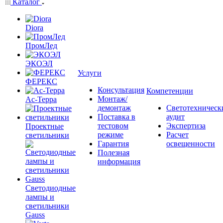
Каталог
Diora
ПромЛед
ЭКОЭЛ
Услуги
ФЕРЕКС
Консультация
Компетенции
Монтаж/
Ас-Терра
демонтаж
Светотехническ
Поставка в
аудит
тестовом
Экспертиза
Проектные
режиме
Расчет
светильники
Гарантия
освещенности
Полезная
информация
Светодиодные
лампы и
светильники
Gauss