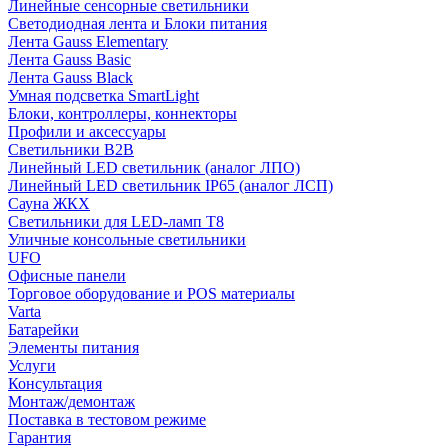
Линейные сенсорные светильники
Светодиодная лента и Блоки питания
Лента Gauss Elementary
Лента Gauss Basic
Лента Gauss Black
Умная подсветка SmartLight
Блоки, контроллеры, коннекторы
Профили и аксессуары
Светильники B2B
Линейный LED светильник (аналог ЛПО)
Линейный LED светильник IP65 (аналог ЛСП)
Сауна ЖКХ
Светильники для LED-ламп T8
Уличные консольные светильники
UFO
Офисные панели
Торговое оборудование и POS материалы
Varta
Батарейки
Элементы питания
Услуги
Консультация
Монтаж/демонтаж
Поставка в тестовом режиме
Гарантия