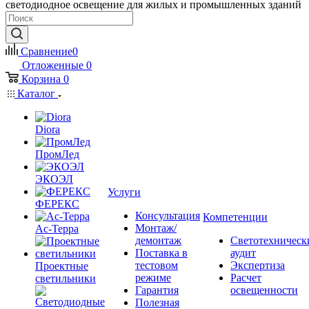
светодиодное освещение для жилых и промышленных зданий
Сравнение
0
Отложенные
0
Корзина
0
Каталог
Diora
ПромЛед
ЭКОЭЛ
Услуги
ФЕРЕКС
Консультация
Компетенции
Монтаж/
Ас-Терра
демонтаж
Светотехническ
Поставка в
аудит
тестовом
Экспертиза
Проектные
режиме
Расчет
светильники
Гарантия
освещенности
Полезная