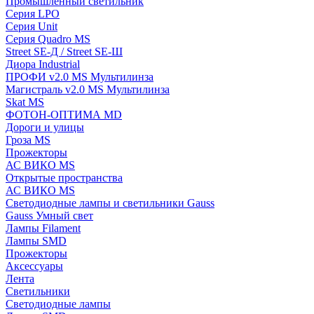
Промышленный светильник
Серия LPO
Серия Unit
Серия Quadro MS
Street SE-Д / Street SE-Ш
Диора Industrial
ПРОФИ v2.0 MS Мультилинза
Магистраль v2.0 MS Мультилинза
Skat MS
ФОТОН-ОПТИМА MD
Дороги и улицы
Гроза MS
Прожекторы
АС ВИКО MS
Открытые пространства
АС ВИКО MS
Светодиодные лампы и светильники Gauss
Gauss Умный свет
Лампы Filament
Лампы SMD
Прожекторы
Аксессуары
Лента
Светильники
Светодиодные лампы