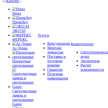
Каталог
Diora
ПромЛед
ЭКОЭЛ
Услуги
ФЕРЕКС
Консультация
Компетенции
Монтаж/
Ас-Терра
демонтаж
Светотехническ
Поставка в
аудит
тестовом
Экспертиза
Проектные
режиме
Расчет
светильники
Гарантия
освещенности
Полезная
информация
Светодиодные
лампы и
светильники
Gauss