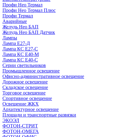
Профи Нео Термал
Профи Нео Термал Плюс
Профи Термал
Аварийные
Желудь Нео БАП
Желудь Нео БАП Датчик
Лампы
Лампа Е27-Д
Лампа КС Е27-С
Лампа КС Е40-М
Лампа КС Е40-С
Серии светильников
Промышленное освещение
Офисно-административное освещение
Дорожное освещение
Складское освещение
Торговое освещение
Спортивное освещение
Освещение ЖКХ
Архитектурное освещение
Площади и транспортные развязки
ЭКОЭЛ
ФОТОН-СТРИТ
ФОТОН-ОМЕГА
ФОТОН-ОФИС