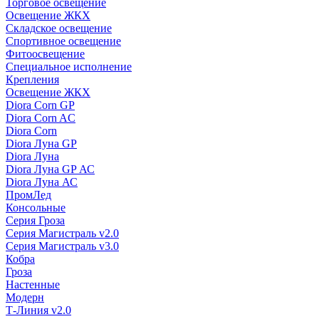
Торговое освещение
Освещение ЖКХ
Складское освещение
Спортивное освещение
Фитоосвещение
Специальное исполнение
Крепления
Освещение ЖКХ
Diora Corn GP
Diora Corn AC
Diora Corn
Diora Луна GP
Diora Луна
Diora Луна GP АС
Diora Луна АС
ПромЛед
Консольные
Серия Гроза
Серия Магистраль v2.0
Серия Магистраль v3.0
Кобра
Гроза
Настенные
Модерн
Т-Линия v2.0