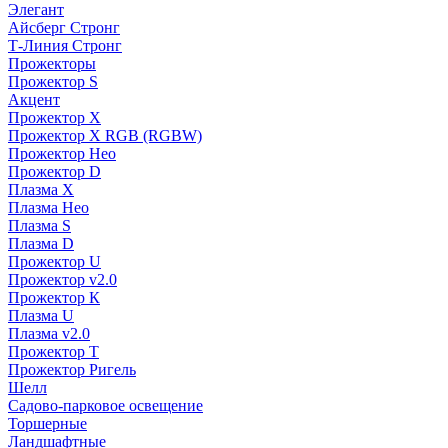
Элегант
Айсберг Стронг
Т-Линия Стронг
Прожекторы
Прожектор S
Акцент
Прожектор X
Прожектор Х RGB (RGBW)
Прожектор Нео
Прожектор D
Плазма X
Плазма Нео
Плазма S
Плазма D
Прожектор U
Прожектор v2.0
Прожектор К
Плазма U
Плазма v2.0
Прожектор Т
Прожектор Ригель
Шелл
Садово-парковое освещение
Торшерные
Ландшафтные