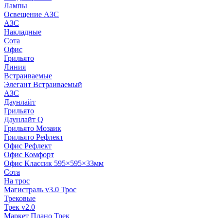
Лампы
Освещение АЗС
АЗС
Накладные
Сота
Офис
Грильято
Линия
Встраиваемые
Элегант Встраиваемый
АЗС
Даунлайт
Грильято
Даунлайт Q
Грильято Мозаик
Грильято Рефлект
Офис Рефлект
Офис Комфорт
Офис Классик 595×595×33мм
Сота
На трос
Магистраль v3.0 Трос
Трековые
Трек v2.0
Маркет Плано Трек