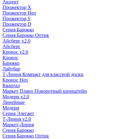
Акцент
Прожектор X
Прожектор Нео
Прожектор S
Прожектор D
Серия Барокко
Серия Барокко Оптик
Айсберг v2.0
Айсберг
Кронос v2.0
Кронос
Барокко
Лайтбар
Т-Линия Компакт для классной доски
Кронос Нео
Квартал
Маркет Плано Поворотный кронштейн
Модерн v2.0
Линейные
Модерн
Серия Элегант
Т-Линия v2.0
Маркет-Линия
Серия Барокко
Серия Барокко Оптик