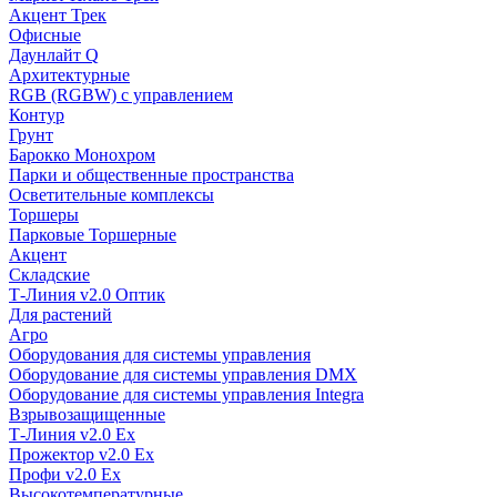
Акцент Трек
Офисные
Даунлайт Q
Архитектурные
RGB (RGBW) с управлением
Контур
Грунт
Барокко Монохром
Парки и общественные пространства
Осветительные комплексы
Торшеры
Парковые Торшерные
Акцент
Складские
Т-Линия v2.0 Оптик
Для растений
Агро
Оборудования для системы управления
Оборудование для системы управления DMX
Оборудование для системы управления Integra
Взрывозащищенные
Т-Линия v2.0 Ex
Прожектор v2.0 Ex
Профи v2.0 Ex
Высокотемпературные