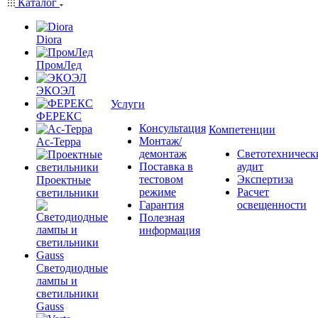
Каталог
Diora
ПромЛед
ЭКОЭЛ
Услуги
ФЕРЕКС
Консультация
Компетенции
Монтаж/
Ас-Терра
демонтаж
Светотехническ
Поставка в
аудит
тестовом
Экспертиза
Проектные
режиме
Расчет
светильники
Гарантия
освещенности
Полезная
информация
Светодиодные
лампы и
светильники
Gauss