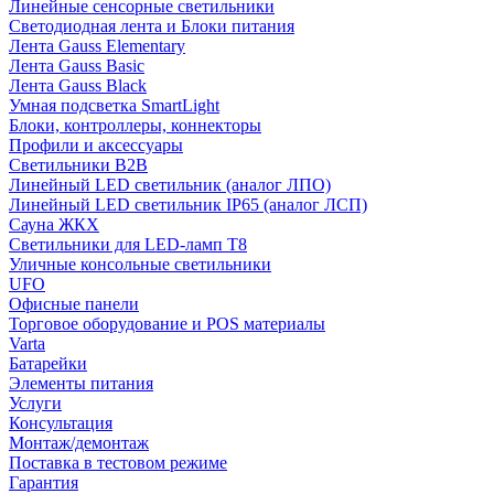
Линейные сенсорные светильники
Светодиодная лента и Блоки питания
Лента Gauss Elementary
Лента Gauss Basic
Лента Gauss Black
Умная подсветка SmartLight
Блоки, контроллеры, коннекторы
Профили и аксессуары
Светильники B2B
Линейный LED светильник (аналог ЛПО)
Линейный LED светильник IP65 (аналог ЛСП)
Сауна ЖКХ
Светильники для LED-ламп T8
Уличные консольные светильники
UFO
Офисные панели
Торговое оборудование и POS материалы
Varta
Батарейки
Элементы питания
Услуги
Консультация
Монтаж/демонтаж
Поставка в тестовом режиме
Гарантия