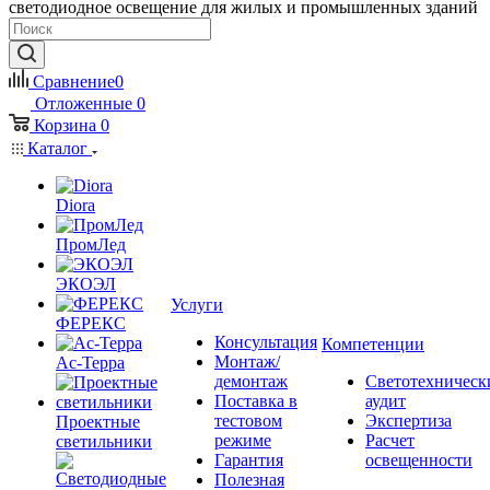
светодиодное освещение для жилых и промышленных зданий
Сравнение
0
Отложенные
0
Корзина
0
Каталог
Diora
ПромЛед
ЭКОЭЛ
Услуги
ФЕРЕКС
Консультация
Компетенции
Монтаж/
Ас-Терра
демонтаж
Светотехническ
Поставка в
аудит
тестовом
Экспертиза
Проектные
режиме
Расчет
светильники
Гарантия
освещенности
Полезная