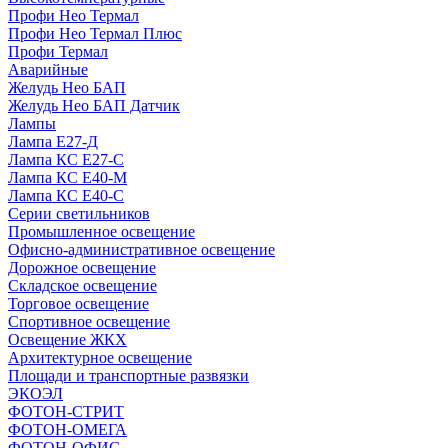
Профи Нео Термал
Профи Нео Термал Плюс
Профи Термал
Аварийные
Желудь Нео БАП
Желудь Нео БАП Датчик
Лампы
Лампа Е27-Д
Лампа КС Е27-С
Лампа КС Е40-М
Лампа КС Е40-С
Серии светильников
Промышленное освещение
Офисно-административное освещение
Дорожное освещение
Складское освещение
Торговое освещение
Спортивное освещение
Освещение ЖКХ
Архитектурное освещение
Площади и транспортные развязки
ЭКОЭЛ
ФОТОН-СТРИТ
ФОТОН-ОМЕГА
ФОТОН-ОФИС