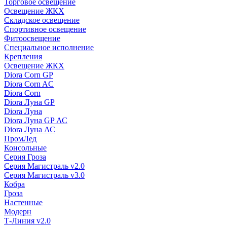
Торговое освещение
Освещение ЖКХ
Складское освещение
Спортивное освещение
Фитоосвещение
Специальное исполнение
Крепления
Освещение ЖКХ
Diora Corn GP
Diora Corn AC
Diora Corn
Diora Луна GP
Diora Луна
Diora Луна GP АС
Diora Луна АС
ПромЛед
Консольные
Серия Гроза
Серия Магистраль v2.0
Серия Магистраль v3.0
Кобра
Гроза
Настенные
Модерн
Т-Линия v2.0