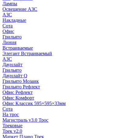
Лампы
Освещение АЗС
АЗС
Накладные
Сота
Офис
Грильято
Линия
Встраиваемые
Элегант Встраиваемый
АЗС
Даунлайт
Грильято
Даунлайт Q
Грильято Мозаик
Грильято Рефлект
Офис Рефлект
Офис Комфорт
Офис Классик 595×595×33мм
Сота
На трос
Магистраль v3.0 Трос
Трековые
Трек v2.0
Маркет Плано Трек