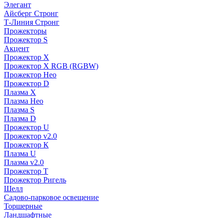
Элегант
Айсберг Стронг
Т-Линия Стронг
Прожекторы
Прожектор S
Акцент
Прожектор X
Прожектор Х RGB (RGBW)
Прожектор Нео
Прожектор D
Плазма X
Плазма Нео
Плазма S
Плазма D
Прожектор U
Прожектор v2.0
Прожектор К
Плазма U
Плазма v2.0
Прожектор Т
Прожектор Ригель
Шелл
Садово-парковое освещение
Торшерные
Ландшафтные