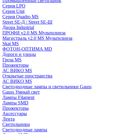
Промышленный светильник
Серия LPO
Серия Unit
Серия Quadro MS
Street SE-Д / Street SE-Ш
Диора Industrial
ПРОФИ v2.0 MS Мультилинза
Магистраль v2.0 MS Мультилинза
Skat MS
ФОТОН-ОПТИМА MD
Дороги и улицы
Гроза MS
Прожекторы
АС ВИКО MS
Открытые пространства
АС ВИКО MS
Светодиодные лампы и светильники Gauss
Gauss Умный свет
Лампы Filament
Лампы SMD
Прожекторы
Аксессуары
Лента
Светильники
Светодиодные лампы