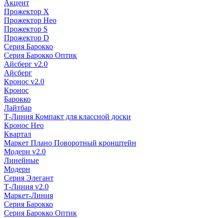
Акцент
Прожектор X
Прожектор Нео
Прожектор S
Прожектор D
Серия Барокко
Серия Барокко Оптик
Айсберг v2.0
Айсберг
Кронос v2.0
Кронос
Барокко
Лайтбар
Т-Линия Компакт для классной доски
Кронос Нео
Квартал
Маркет Плано Поворотный кронштейн
Модерн v2.0
Линейные
Модерн
Серия Элегант
Т-Линия v2.0
Маркет-Линия
Серия Барокко
Серия Барокко Оптик