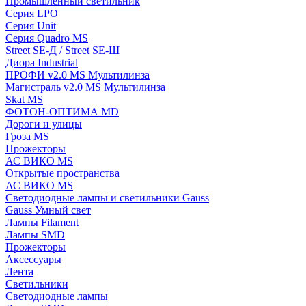
Промышленный светильник
Серия LPO
Серия Unit
Серия Quadro MS
Street SE-Д / Street SE-Ш
Диора Industrial
ПРОФИ v2.0 MS Мультилинза
Магистраль v2.0 MS Мультилинза
Skat MS
ФОТОН-ОПТИМА MD
Дороги и улицы
Гроза MS
Прожекторы
АС ВИКО MS
Открытые пространства
АС ВИКО MS
Светодиодные лампы и светильники Gauss
Gauss Умный свет
Лампы Filament
Лампы SMD
Прожекторы
Аксессуары
Лента
Светильники
Светодиодные лампы