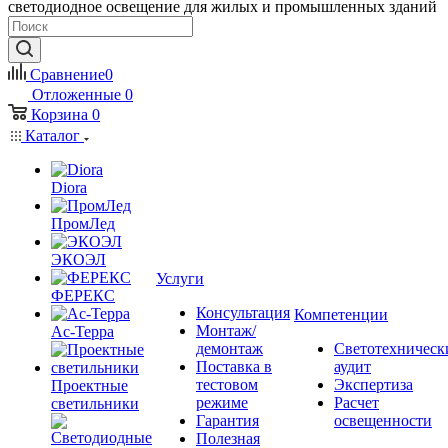
светодиодное освещение для жилых и промышленных зданий
Сравнение
0
Отложенные
0
Корзина
0
Каталог
Diora
ПромЛед
ЭКОЭЛ
Услуги
ФЕРЕКС
Консультация
Компетенции
Монтаж/
Ас-Терра
демонтаж
Светотехническ
Поставка в
аудит
тестовом
Экспертиза
Проектные
режиме
Расчет
светильники
Гарантия
освещенности
Полезная