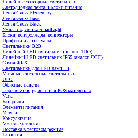
Линейные сенсорные светильники
Светодиодная лента и Блоки питания
Лента Gauss Elementary
Лента Gauss Basic
Лента Gauss Black
Умная подсветка SmartLight
Блоки, контроллеры, коннекторы
Профили и аксессуары
Светильники B2B
Линейный LED светильник (аналог ЛПО)
Линейный LED светильник IP65 (аналог ЛСП)
Сауна ЖКХ
Светильники для LED-ламп T8
Уличные консольные светильники
UFO
Офисные панели
Торговое оборудование и POS материалы
Varta
Батарейки
Элементы питания
Услуги
Консультация
Монтаж/демонтаж
Поставка в тестовом режиме
Гарантия