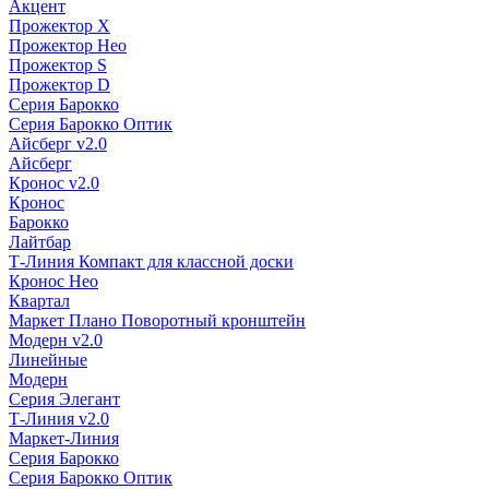
Акцент
Прожектор X
Прожектор Нео
Прожектор S
Прожектор D
Серия Барокко
Серия Барокко Оптик
Айсберг v2.0
Айсберг
Кронос v2.0
Кронос
Барокко
Лайтбар
Т-Линия Компакт для классной доски
Кронос Нео
Квартал
Маркет Плано Поворотный кронштейн
Модерн v2.0
Линейные
Модерн
Серия Элегант
Т-Линия v2.0
Маркет-Линия
Серия Барокко
Серия Барокко Оптик