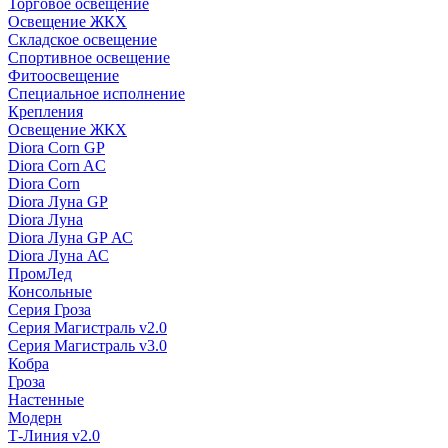
Торговое освещение
Освещение ЖКХ
Складское освещение
Спортивное освещение
Фитоосвещение
Специальное исполнение
Крепления
Освещение ЖКХ
Diora Corn GP
Diora Corn AC
Diora Corn
Diora Луна GP
Diora Луна
Diora Луна GP АС
Diora Луна АС
ПромЛед
Консольные
Серия Гроза
Серия Магистраль v2.0
Серия Магистраль v3.0
Кобра
Гроза
Настенные
Модерн
Т-Линия v2.0