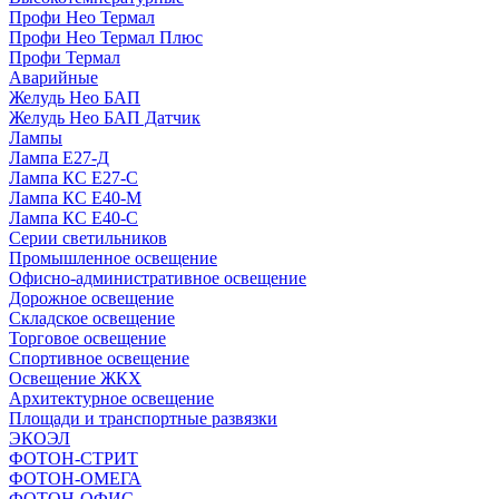
Профи Нео Термал
Профи Нео Термал Плюс
Профи Термал
Аварийные
Желудь Нео БАП
Желудь Нео БАП Датчик
Лампы
Лампа Е27-Д
Лампа КС Е27-С
Лампа КС Е40-М
Лампа КС Е40-С
Серии светильников
Промышленное освещение
Офисно-административное освещение
Дорожное освещение
Складское освещение
Торговое освещение
Спортивное освещение
Освещение ЖКХ
Архитектурное освещение
Площади и транспортные развязки
ЭКОЭЛ
ФОТОН-СТРИТ
ФОТОН-ОМЕГА
ФОТОН-ОФИС