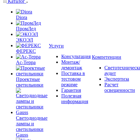
Каталог
Diora
ПромЛед
ЭКОЭЛ
Услуги
ФЕРЕКС
Консультация
Компетенции
Монтаж/
Ас-Терра
демонтаж
Светотехническ
Поставка в
аудит
тестовом
Экспертиза
Проектные
режиме
Расчет
светильники
Гарантия
освещенности
Полезная
информация
Светодиодные
лампы и
светильники
Gauss