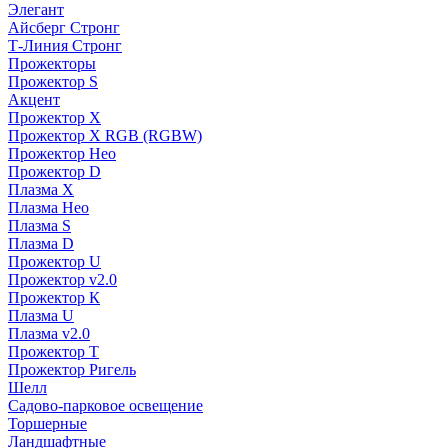
Элегант
Айсберг Стронг
Т-Линия Стронг
Прожекторы
Прожектор S
Акцент
Прожектор X
Прожектор Х RGB (RGBW)
Прожектор Нео
Прожектор D
Плазма X
Плазма Нео
Плазма S
Плазма D
Прожектор U
Прожектор v2.0
Прожектор К
Плазма U
Плазма v2.0
Прожектор Т
Прожектор Ригель
Шелл
Садово-парковое освещение
Торшерные
Ландшафтные