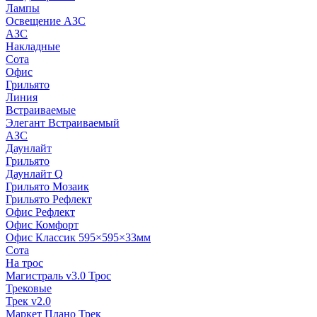
Лампы
Освещение АЗС
АЗС
Накладные
Сота
Офис
Грильято
Линия
Встраиваемые
Элегант Встраиваемый
АЗС
Даунлайт
Грильято
Даунлайт Q
Грильято Мозаик
Грильято Рефлект
Офис Рефлект
Офис Комфорт
Офис Классик 595×595×33мм
Сота
На трос
Магистраль v3.0 Трос
Трековые
Трек v2.0
Маркет Плано Трек