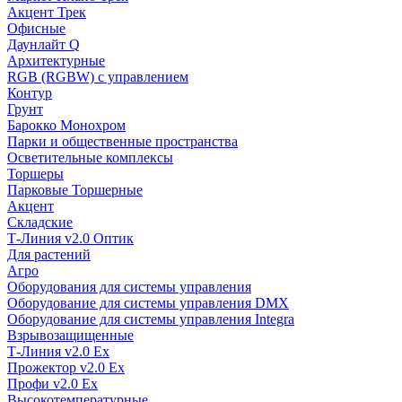
Акцент Трек
Офисные
Даунлайт Q
Архитектурные
RGB (RGBW) с управлением
Контур
Грунт
Барокко Монохром
Парки и общественные пространства
Осветительные комплексы
Торшеры
Парковые Торшерные
Акцент
Складские
Т-Линия v2.0 Оптик
Для растений
Агро
Оборудования для системы управления
Оборудование для системы управления DMX
Оборудование для системы управления Integra
Взрывозащищенные
Т-Линия v2.0 Ex
Прожектор v2.0 Ex
Профи v2.0 Ex
Высокотемпературные