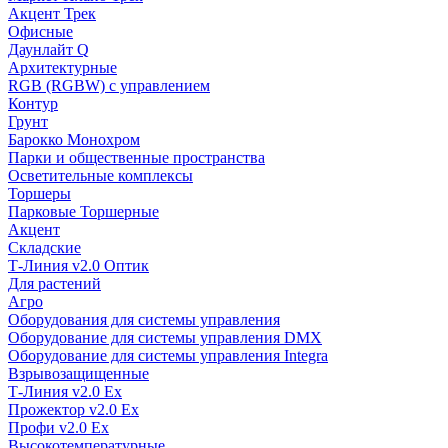
Акцент Трек
Офисные
Даунлайт Q
Архитектурные
RGB (RGBW) с управлением
Контур
Грунт
Барокко Монохром
Парки и общественные пространства
Осветительные комплексы
Торшеры
Парковые Торшерные
Акцент
Складские
Т-Линия v2.0 Оптик
Для растений
Агро
Оборудования для системы управления
Оборудование для системы управления DMX
Оборудование для системы управления Integra
Взрывозащищенные
Т-Линия v2.0 Ex
Прожектор v2.0 Ex
Профи v2.0 Ex
Высокотемпературные