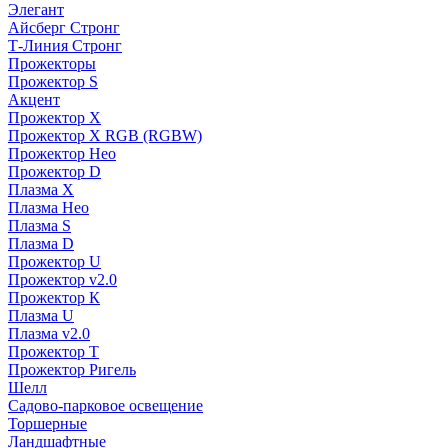
Элегант
Айсберг Стронг
Т-Линия Стронг
Прожекторы
Прожектор S
Акцент
Прожектор X
Прожектор Х RGB (RGBW)
Прожектор Нео
Прожектор D
Плазма X
Плазма Нео
Плазма S
Плазма D
Прожектор U
Прожектор v2.0
Прожектор К
Плазма U
Плазма v2.0
Прожектор Т
Прожектор Ригель
Шелл
Садово-парковое освещение
Торшерные
Ландшафтные