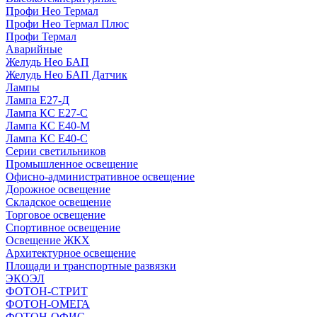
Профи Нео Термал
Профи Нео Термал Плюс
Профи Термал
Аварийные
Желудь Нео БАП
Желудь Нео БАП Датчик
Лампы
Лампа Е27-Д
Лампа КС Е27-С
Лампа КС Е40-М
Лампа КС Е40-С
Серии светильников
Промышленное освещение
Офисно-административное освещение
Дорожное освещение
Складское освещение
Торговое освещение
Спортивное освещение
Освещение ЖКХ
Архитектурное освещение
Площади и транспортные развязки
ЭКОЭЛ
ФОТОН-СТРИТ
ФОТОН-ОМЕГА
ФОТОН-ОФИС