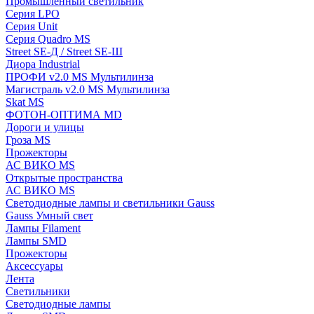
Промышленный светильник
Серия LPO
Серия Unit
Серия Quadro MS
Street SE-Д / Street SE-Ш
Диора Industrial
ПРОФИ v2.0 MS Мультилинза
Магистраль v2.0 MS Мультилинза
Skat MS
ФОТОН-ОПТИМА MD
Дороги и улицы
Гроза MS
Прожекторы
АС ВИКО MS
Открытые пространства
АС ВИКО MS
Светодиодные лампы и светильники Gauss
Gauss Умный свет
Лампы Filament
Лампы SMD
Прожекторы
Аксессуары
Лента
Светильники
Светодиодные лампы