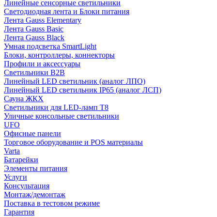
Линейные сенсорные светильники
Светодиодная лента и Блоки питания
Лента Gauss Elementary
Лента Gauss Basic
Лента Gauss Black
Умная подсветка SmartLight
Блоки, контроллеры, коннекторы
Профили и аксессуары
Светильники B2B
Линейный LED светильник (аналог ЛПО)
Линейный LED светильник IP65 (аналог ЛСП)
Сауна ЖКХ
Светильники для LED-ламп T8
Уличные консольные светильники
UFO
Офисные панели
Торговое оборудование и POS материалы
Varta
Батарейки
Элементы питания
Услуги
Консультация
Монтаж/демонтаж
Поставка в тестовом режиме
Гарантия