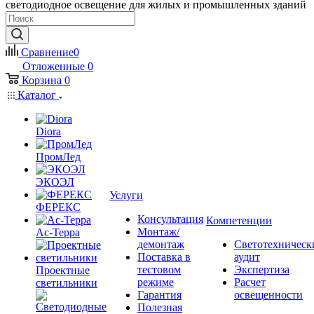
светодиодное освещение для жилых и промышленных зданий
Сравнение
0
Отложенные
0
Корзина
0
Каталог
Diora
ПромЛед
ЭКОЭЛ
Услуги
ФЕРЕКС
Консультация
Компетенции
Монтаж/
Ас-Терра
демонтаж
Светотехническ
Поставка в
аудит
тестовом
Экспертиза
Проектные
режиме
Расчет
светильники
Гарантия
освещенности
Полезная