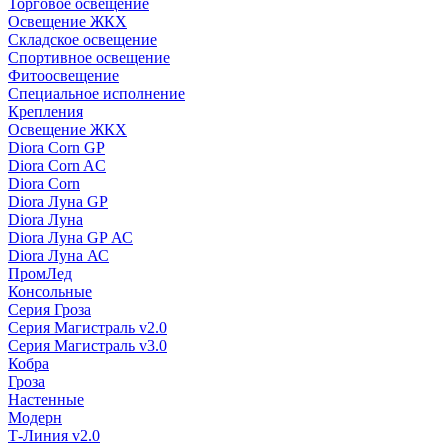
Торговое освещение
Освещение ЖКХ
Складское освещение
Спортивное освещение
Фитоосвещение
Специальное исполнение
Крепления
Освещение ЖКХ
Diora Corn GP
Diora Corn AC
Diora Corn
Diora Луна GP
Diora Луна
Diora Луна GP АС
Diora Луна АС
ПромЛед
Консольные
Серия Гроза
Серия Магистраль v2.0
Серия Магистраль v3.0
Кобра
Гроза
Настенные
Модерн
Т-Линия v2.0