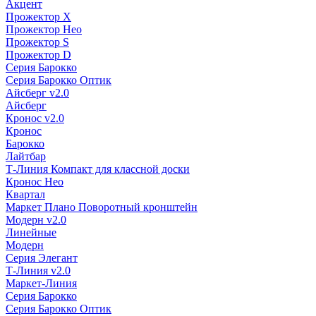
Акцент
Прожектор X
Прожектор Нео
Прожектор S
Прожектор D
Серия Барокко
Серия Барокко Оптик
Айсберг v2.0
Айсберг
Кронос v2.0
Кронос
Барокко
Лайтбар
Т-Линия Компакт для классной доски
Кронос Нео
Квартал
Маркет Плано Поворотный кронштейн
Модерн v2.0
Линейные
Модерн
Серия Элегант
Т-Линия v2.0
Маркет-Линия
Серия Барокко
Серия Барокко Оптик