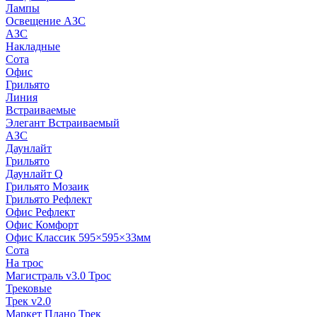
Лампы
Освещение АЗС
АЗС
Накладные
Сота
Офис
Грильято
Линия
Встраиваемые
Элегант Встраиваемый
АЗС
Даунлайт
Грильято
Даунлайт Q
Грильято Мозаик
Грильято Рефлект
Офис Рефлект
Офис Комфорт
Офис Классик 595×595×33мм
Сота
На трос
Магистраль v3.0 Трос
Трековые
Трек v2.0
Маркет Плано Трек