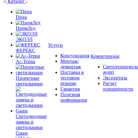
Каталог
Diora
ПромЛед
ЭКОЭЛ
Услуги
ФЕРЕКС
Консультация
Компетенции
Монтаж/
Ас-Терра
демонтаж
Светотехническ
Поставка в
аудит
тестовом
Экспертиза
Проектные
режиме
Расчет
светильники
Гарантия
освещенности
Полезная
информация
Светодиодные
лампы и
светильники
Gauss