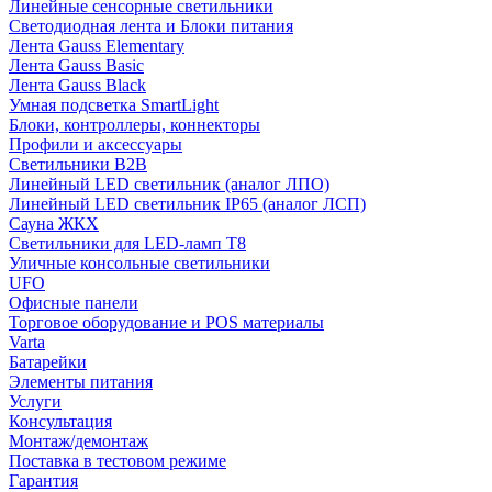
Линейные сенсорные светильники
Светодиодная лента и Блоки питания
Лента Gauss Elementary
Лента Gauss Basic
Лента Gauss Black
Умная подсветка SmartLight
Блоки, контроллеры, коннекторы
Профили и аксессуары
Светильники B2B
Линейный LED светильник (аналог ЛПО)
Линейный LED светильник IP65 (аналог ЛСП)
Сауна ЖКХ
Светильники для LED-ламп T8
Уличные консольные светильники
UFO
Офисные панели
Торговое оборудование и POS материалы
Varta
Батарейки
Элементы питания
Услуги
Консультация
Монтаж/демонтаж
Поставка в тестовом режиме
Гарантия