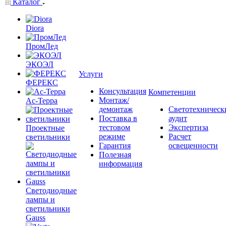
Каталог
Diora
ПромЛед
ЭКОЭЛ
Услуги
ФЕРЕКС
Консультация
Компетенции
Монтаж/
Ас-Терра
демонтаж
Светотехническ
Поставка в
аудит
тестовом
Экспертиза
Проектные
режиме
Расчет
светильники
Гарантия
освещенности
Полезная
информация
Светодиодные
лампы и
светильники
Gauss