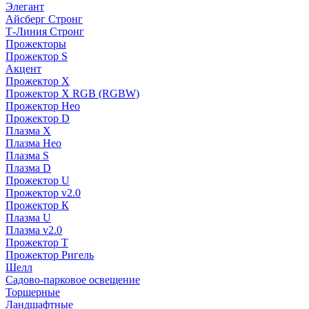
Элегант
Айсберг Стронг
Т-Линия Стронг
Прожекторы
Прожектор S
Акцент
Прожектор X
Прожектор Х RGB (RGBW)
Прожектор Нео
Прожектор D
Плазма X
Плазма Нео
Плазма S
Плазма D
Прожектор U
Прожектор v2.0
Прожектор К
Плазма U
Плазма v2.0
Прожектор Т
Прожектор Ригель
Шелл
Садово-парковое освещение
Торшерные
Ландшафтные