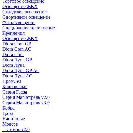
Торговое освещение
Освещение ЖКХ
Складское освещение
Спортивное освещение
Фитоосвещение
Специальное исполнение
Крепления
Освещение ЖКХ
Diora Corn GP
Diora Corn AC
Diora Corn
Diora Луна GP
Diora Луна
Diora Луна GP АС
Diora Луна АС
ПромЛед
Консольные
Серия Гроза
Серия Магистраль v2.0
Серия Магистраль v3.0
Кобра
Гроза
Настенные
Модерн
Т-Линия v2.0