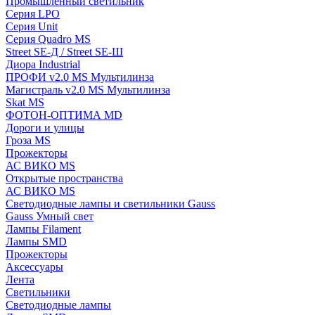
Промышленный светильник
Серия LPO
Серия Unit
Серия Quadro MS
Street SE-Д / Street SE-Ш
Диора Industrial
ПРОФИ v2.0 MS Мультилинза
Магистраль v2.0 MS Мультилинза
Skat MS
ФОТОН-ОПТИМА MD
Дороги и улицы
Гроза MS
Прожекторы
АС ВИКО MS
Открытые пространства
АС ВИКО MS
Светодиодные лампы и светильники Gauss
Gauss Умный свет
Лампы Filament
Лампы SMD
Прожекторы
Аксессуары
Лента
Светильники
Светодиодные лампы