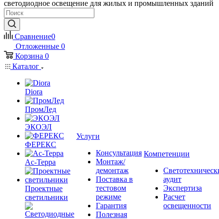
светодиодное освещение для жилых и промышленных зданий
Сравнение
0
Отложенные
0
Корзина
0
Каталог
Diora
ПромЛед
ЭКОЭЛ
Услуги
ФЕРЕКС
Консультация
Компетенции
Монтаж/
Ас-Терра
демонтаж
Светотехническ
Поставка в
аудит
тестовом
Экспертиза
Проектные
режиме
Расчет
светильники
Гарантия
освещенности
Полезная