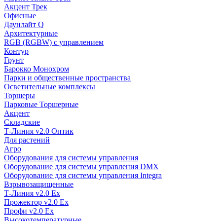
Акцент Трек
Офисные
Даунлайт Q
Архитектурные
RGB (RGBW) с управлением
Контур
Грунт
Барокко Монохром
Парки и общественные пространства
Осветительные комплексы
Торшеры
Парковые Торшерные
Акцент
Складские
Т-Линия v2.0 Оптик
Для растений
Агро
Оборудования для системы управления
Оборудование для системы управления DMX
Оборудование для системы управления Integra
Взрывозащищенные
Т-Линия v2.0 Ex
Прожектор v2.0 Ex
Профи v2.0 Ex
Высокотемпературные