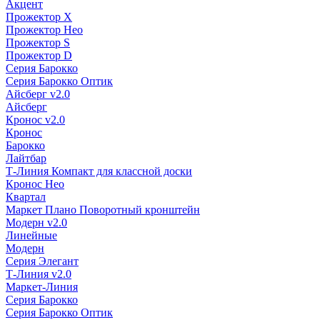
Акцент
Прожектор X
Прожектор Нео
Прожектор S
Прожектор D
Серия Барокко
Серия Барокко Оптик
Айсберг v2.0
Айсберг
Кронос v2.0
Кронос
Барокко
Лайтбар
Т-Линия Компакт для классной доски
Кронос Нео
Квартал
Маркет Плано Поворотный кронштейн
Модерн v2.0
Линейные
Модерн
Серия Элегант
Т-Линия v2.0
Маркет-Линия
Серия Барокко
Серия Барокко Оптик