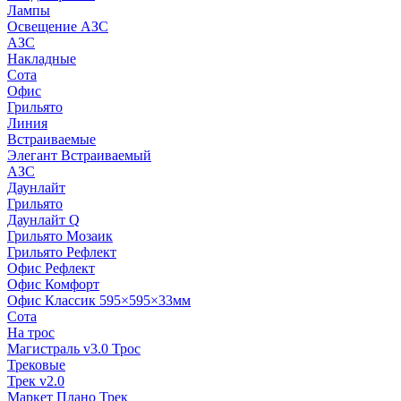
Лампы
Освещение АЗС
АЗС
Накладные
Сота
Офис
Грильято
Линия
Встраиваемые
Элегант Встраиваемый
АЗС
Даунлайт
Грильято
Даунлайт Q
Грильято Мозаик
Грильято Рефлект
Офис Рефлект
Офис Комфорт
Офис Классик 595×595×33мм
Сота
На трос
Магистраль v3.0 Трос
Трековые
Трек v2.0
Маркет Плано Трек