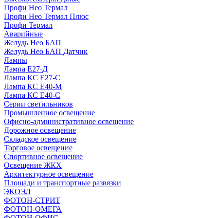
Профи Нео Термал
Профи Нео Термал Плюс
Профи Термал
Аварийные
Желудь Нео БАП
Желудь Нео БАП Датчик
Лампы
Лампа Е27-Д
Лампа КС Е27-С
Лампа КС Е40-М
Лампа КС Е40-С
Серии светильников
Промышленное освещение
Офисно-административное освещение
Дорожное освещение
Складское освещение
Торговое освещение
Спортивное освещение
Освещение ЖКХ
Архитектурное освещение
Площади и транспортные развязки
ЭКОЭЛ
ФОТОН-СТРИТ
ФОТОН-ОМЕГА
ФОТОН-ОФИС