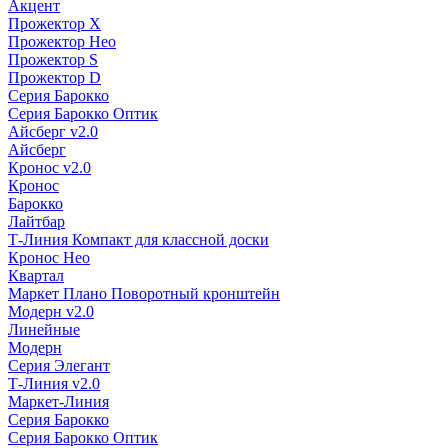
Акцент
Прожектор X
Прожектор Нео
Прожектор S
Прожектор D
Серия Барокко
Серия Барокко Оптик
Айсберг v2.0
Айсберг
Кронос v2.0
Кронос
Барокко
Лайтбар
Т-Линия Компакт для классной доски
Кронос Нео
Квартал
Маркет Плано Поворотный кронштейн
Модерн v2.0
Линейные
Модерн
Серия Элегант
Т-Линия v2.0
Маркет-Линия
Серия Барокко
Серия Барокко Оптик