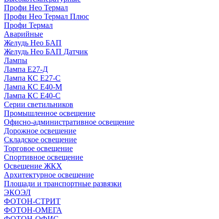
Профи Нео Термал
Профи Нео Термал Плюс
Профи Термал
Аварийные
Желудь Нео БАП
Желудь Нео БАП Датчик
Лампы
Лампа Е27-Д
Лампа КС Е27-С
Лампа КС Е40-М
Лампа КС Е40-С
Серии светильников
Промышленное освещение
Офисно-административное освещение
Дорожное освещение
Складское освещение
Торговое освещение
Спортивное освещение
Освещение ЖКХ
Архитектурное освещение
Площади и транспортные развязки
ЭКОЭЛ
ФОТОН-СТРИТ
ФОТОН-ОМЕГА
ФОТОН-ОФИС