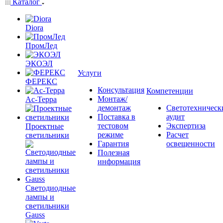
Каталог
Diora
ПромЛед
ЭКОЭЛ
Услуги
ФЕРЕКС
Консультация
Компетенции
Монтаж/
Ас-Терра
демонтаж
Светотехническ
Поставка в
аудит
тестовом
Экспертиза
Проектные
режиме
Расчет
светильники
Гарантия
освещенности
Полезная
информация
Светодиодные
лампы и
светильники
Gauss