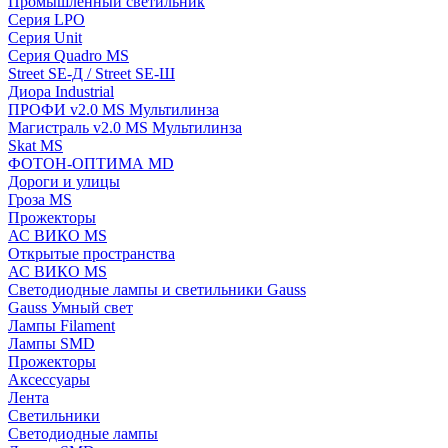
Промышленный светильник
Серия LPO
Серия Unit
Серия Quadro MS
Street SE-Д / Street SE-Ш
Диора Industrial
ПРОФИ v2.0 MS Мультилинза
Магистраль v2.0 MS Мультилинза
Skat MS
ФОТОН-ОПТИМА MD
Дороги и улицы
Гроза MS
Прожекторы
АС ВИКО MS
Открытые пространства
АС ВИКО MS
Светодиодные лампы и светильники Gauss
Gauss Умный свет
Лампы Filament
Лампы SMD
Прожекторы
Аксессуары
Лента
Светильники
Светодиодные лампы