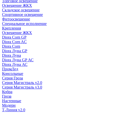
Торговое освещение
Освещение ЖКХ
Складское освещение
Спортивное освещение
Фитоосвещение
Специальное исполнение
Крепления
Освещение ЖКХ
Diora Corn GP
Diora Corn AC
Diora Corn
Diora Луна GP
Diora Луна
Diora Луна GP АС
Diora Луна АС
ПромЛед
Консольные
Серия Гроза
Серия Магистраль v2.0
Серия Магистраль v3.0
Кобра
Гроза
Настенные
Модерн
Т-Линия v2.0