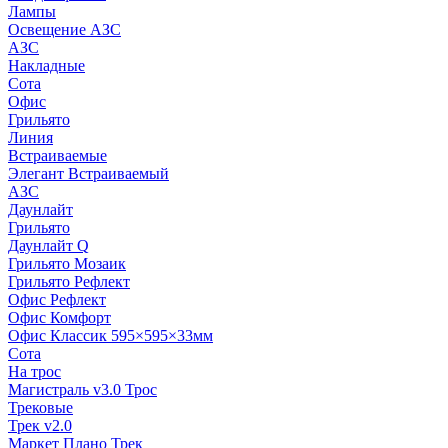
Лампы
Освещение АЗС
АЗС
Накладные
Сота
Офис
Грильято
Линия
Встраиваемые
Элегант Встраиваемый
АЗС
Даунлайт
Грильято
Даунлайт Q
Грильято Мозаик
Грильято Рефлект
Офис Рефлект
Офис Комфорт
Офис Классик 595×595×33мм
Сота
На трос
Магистраль v3.0 Трос
Трековые
Трек v2.0
Маркет Плано Трек