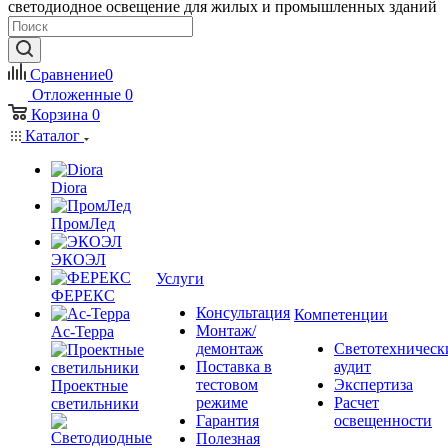
светодиодное освещение для жилых и промышленных зданий
Сравнение
0
Отложенные
0
Корзина
0
Каталог
Diora
ПромЛед
ЭКОЭЛ
Услуги
ФЕРЕКС
Консультация
Компетенции
Монтаж/
Ас-Терра
демонтаж
Светотехническ
Поставка в
аудит
тестовом
Экспертиза
Проектные
режиме
Расчет
светильники
Гарантия
освещенности
Полезная