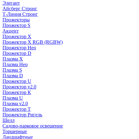
Элегант
Айсберг Стронг
Т-Линия Стронг
Прожекторы
Прожектор S
Акцент
Прожектор X
Прожектор Х RGB (RGBW)
Прожектор Нео
Прожектор D
Плазма X
Плазма Нео
Плазма S
Плазма D
Прожектор U
Прожектор v2.0
Прожектор К
Плазма U
Плазма v2.0
Прожектор Т
Прожектор Ригель
Шелл
Садово-парковое освещение
Торшерные
Ландшафтные