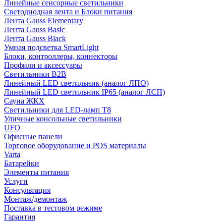
Линейные сенсорные светильники
Светодиодная лента и Блоки питания
Лента Gauss Elementary
Лента Gauss Basic
Лента Gauss Black
Умная подсветка SmartLight
Блоки, контроллеры, коннекторы
Профили и аксессуары
Светильники B2B
Линейный LED светильник (аналог ЛПО)
Линейный LED светильник IP65 (аналог ЛСП)
Сауна ЖКХ
Светильники для LED-ламп T8
Уличные консольные светильники
UFO
Офисные панели
Торговое оборудование и POS материалы
Varta
Батарейки
Элементы питания
Услуги
Консультация
Монтаж/демонтаж
Поставка в тестовом режиме
Гарантия