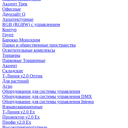
Акцент Трек
Офисные
Даунлайт Q
Архитектурные
RGB (RGBW) с управлением
Контур
Грунт
Барокко Монохром
Парки и общественные пространства
Осветительные комплексы
Торшеры
Парковые Торшерные
Акцент
Складские
Т-Линия v2.0 Оптик
Для растений
Агро
Оборудования для системы управления
Оборудование для системы управления DMX
Оборудование для системы управления Integra
Взрывозащищенные
Т-Линия v2.0 Ex
Прожектор v2.0 Ex
Профи v2.0 Ex
Высокотемпературные