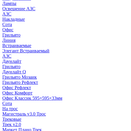
Лампы
Освещение АЗС
АЗС
Накладные
Сота
Офис
Грильято
Линия
Встраиваемые
Элегант Встраиваемый
АЗС
Даунлайт
Грильято
Даунлайт Q
Грильято Мозаик
Грильято Рефлект
Офис Рефлект
Офис Комфорт
Офис Классик 595×595×33мм
Сота
На трос
Магистраль v3.0 Трос
Трековые
Трек v2.0
Маркет Плано Трек