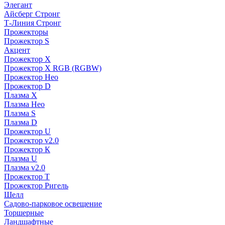
Элегант
Айсберг Стронг
Т-Линия Стронг
Прожекторы
Прожектор S
Акцент
Прожектор X
Прожектор Х RGB (RGBW)
Прожектор Нео
Прожектор D
Плазма X
Плазма Нео
Плазма S
Плазма D
Прожектор U
Прожектор v2.0
Прожектор К
Плазма U
Плазма v2.0
Прожектор Т
Прожектор Ригель
Шелл
Садово-парковое освещение
Торшерные
Ландшафтные