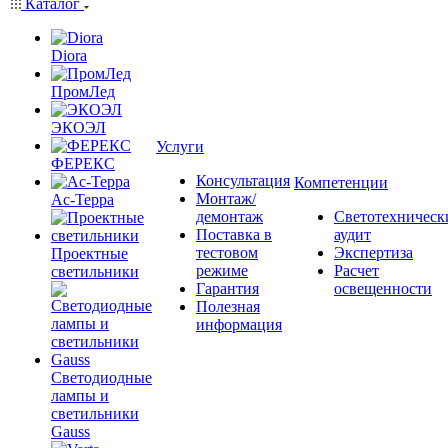
Каталог
Diora
ПромЛед
ЭКОЭЛ
Услуги
ФЕРЕКС
Консультация
Компетенции
Монтаж/
Ас-Терра
демонтаж
Светотехническ
Поставка в
аудит
тестовом
Экспертиза
Проектные
режиме
Расчет
светильники
Гарантия
освещенности
Полезная
информация
Светодиодные
лампы и
светильники
Gauss