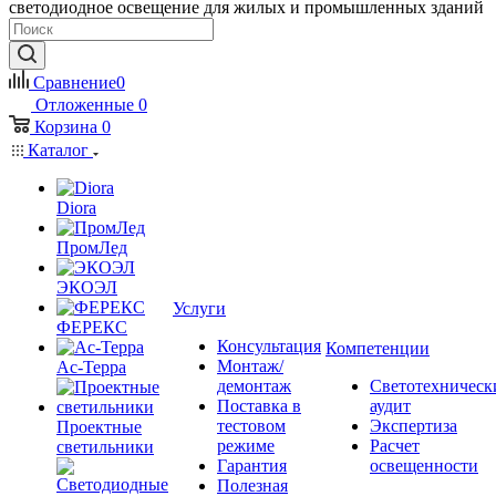
светодиодное освещение для жилых и промышленных зданий
Сравнение
0
Отложенные
0
Корзина
0
Каталог
Diora
ПромЛед
ЭКОЭЛ
Услуги
ФЕРЕКС
Консультация
Компетенции
Монтаж/
Ас-Терра
демонтаж
Светотехническ
Поставка в
аудит
тестовом
Экспертиза
Проектные
режиме
Расчет
светильники
Гарантия
освещенности
Полезная