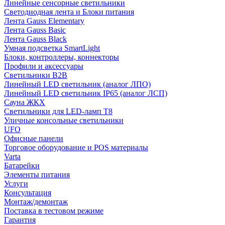
Линейные сенсорные светильники
Светодиодная лента и Блоки питания
Лента Gauss Elementary
Лента Gauss Basic
Лента Gauss Black
Умная подсветка SmartLight
Блоки, контроллеры, коннекторы
Профили и аксессуары
Светильники B2B
Линейный LED светильник (аналог ЛПО)
Линейный LED светильник IP65 (аналог ЛСП)
Сауна ЖКХ
Светильники для LED-ламп T8
Уличные консольные светильники
UFO
Офисные панели
Торговое оборудование и POS материалы
Varta
Батарейки
Элементы питания
Услуги
Консультация
Монтаж/демонтаж
Поставка в тестовом режиме
Гарантия