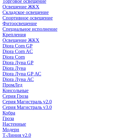
Торговое освещение
Освещение ЖКХ
Складское освещение
Спортивное освещение
Фитоосвещение
Специальное исполнение
Крепления
Освещение ЖКХ
Diora Corn GP
Diora Corn AC
Diora Corn
Diora Луна GP
Diora Луна
Diora Луна GP АС
Diora Луна АС
ПромЛед
Консольные
Серия Гроза
Серия Магистраль v2.0
Серия Магистраль v3.0
Кобра
Гроза
Настенные
Модерн
Т-Линия v2.0