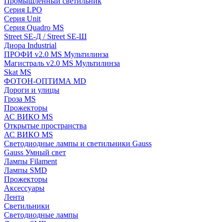
Промышленный светильник
Серия LPO
Серия Unit
Серия Quadro MS
Street SE-Д / Street SE-Ш
Диора Industrial
ПРОФИ v2.0 MS Мультилинза
Магистраль v2.0 MS Мультилинза
Skat MS
ФОТОН-ОПТИМА MD
Дороги и улицы
Гроза MS
Прожекторы
АС ВИКО MS
Открытые пространства
АС ВИКО MS
Светодиодные лампы и светильники Gauss
Gauss Умный свет
Лампы Filament
Лампы SMD
Прожекторы
Аксессуары
Лента
Светильники
Светодиодные лампы