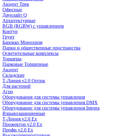
Акцент Трек
Офисные
Даунлайт Q
Архитектурные
RGB (RGBW) с управлением
Контур
Грунт
Барокко Монохром
Парки и общественные пространства
Осветительные комплексы
Торшеры
Парковые Торшерные
Акцент
Складские
Т-Линия v2.0 Оптик
Для растений
Агро
Оборудования для системы управления
Оборудование для системы управления DMX
Оборудование для системы управления Integra
Взрывозащищенные
Т-Линия v2.0 Ex
Прожектор v2.0 Ex
Профи v2.0 Ex
Высокотемпературные