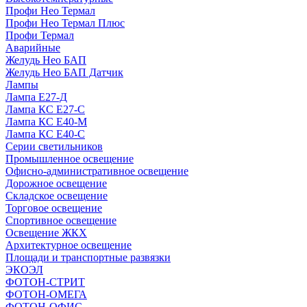
Профи Нео Термал
Профи Нео Термал Плюс
Профи Термал
Аварийные
Желудь Нео БАП
Желудь Нео БАП Датчик
Лампы
Лампа Е27-Д
Лампа КС Е27-С
Лампа КС Е40-М
Лампа КС Е40-С
Серии светильников
Промышленное освещение
Офисно-административное освещение
Дорожное освещение
Складское освещение
Торговое освещение
Спортивное освещение
Освещение ЖКХ
Архитектурное освещение
Площади и транспортные развязки
ЭКОЭЛ
ФОТОН-СТРИТ
ФОТОН-ОМЕГА
ФОТОН-ОФИС