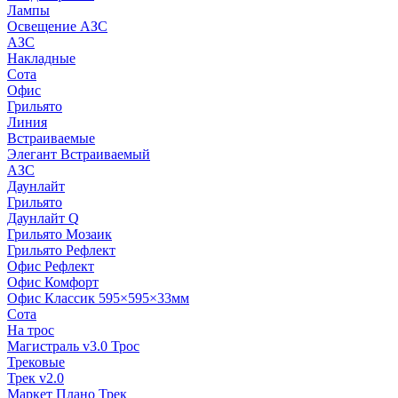
Лампы
Освещение АЗС
АЗС
Накладные
Сота
Офис
Грильято
Линия
Встраиваемые
Элегант Встраиваемый
АЗС
Даунлайт
Грильято
Даунлайт Q
Грильято Мозаик
Грильято Рефлект
Офис Рефлект
Офис Комфорт
Офис Классик 595×595×33мм
Сота
На трос
Магистраль v3.0 Трос
Трековые
Трек v2.0
Маркет Плано Трек