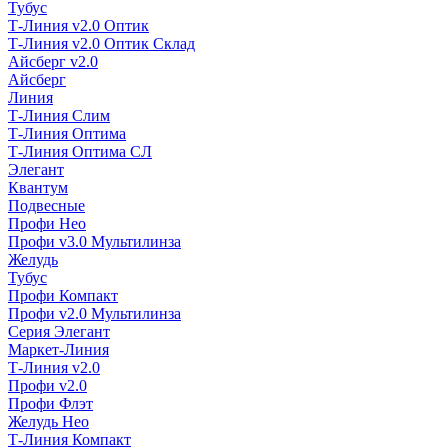
Тубус
Т-Линия v2.0 Оптик
Т-Линия v2.0 Оптик Склад
Айсберг v2.0
Айсберг
Линия
Т-Линия Слим
Т-Линия Оптима
Т-Линия Оптима СЛ
Элегант
Квантум
Подвесные
Профи Нео
Профи v3.0 Мультилинза
Желудь
Тубус
Профи Компакт
Профи v2.0 Мультилинза
Серия Элегант
Маркет-Линия
Т-Линия v2.0
Профи v2.0
Профи Флэт
Желудь Нео
Т-Линия Компакт