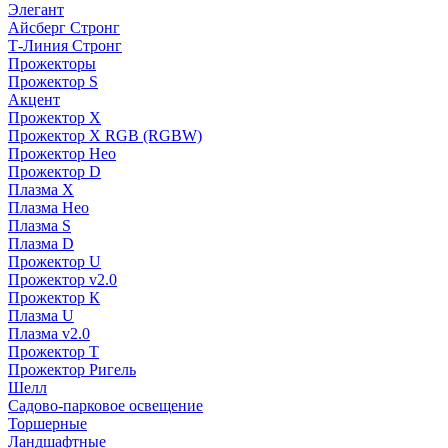
Элегант
Айсберг Стронг
Т-Линия Стронг
Прожекторы
Прожектор S
Акцент
Прожектор X
Прожектор Х RGB (RGBW)
Прожектор Нео
Прожектор D
Плазма X
Плазма Нео
Плазма S
Плазма D
Прожектор U
Прожектор v2.0
Прожектор К
Плазма U
Плазма v2.0
Прожектор Т
Прожектор Ригель
Шелл
Садово-парковое освещение
Торшерные
Ландшафтные