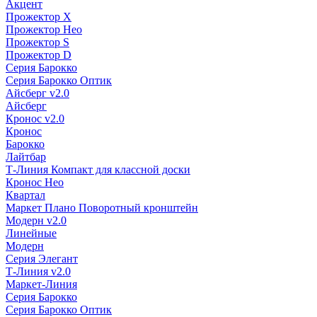
Акцент
Прожектор X
Прожектор Нео
Прожектор S
Прожектор D
Серия Барокко
Серия Барокко Оптик
Айсберг v2.0
Айсберг
Кронос v2.0
Кронос
Барокко
Лайтбар
Т-Линия Компакт для классной доски
Кронос Нео
Квартал
Маркет Плано Поворотный кронштейн
Модерн v2.0
Линейные
Модерн
Серия Элегант
Т-Линия v2.0
Маркет-Линия
Серия Барокко
Серия Барокко Оптик