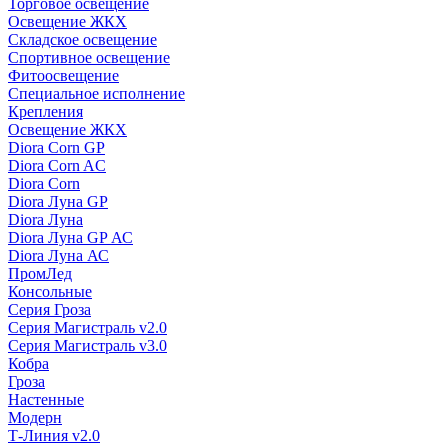
Торговое освещение
Освещение ЖКХ
Складское освещение
Спортивное освещение
Фитоосвещение
Специальное исполнение
Крепления
Освещение ЖКХ
Diora Corn GP
Diora Corn AC
Diora Corn
Diora Луна GP
Diora Луна
Diora Луна GP АС
Diora Луна АС
ПромЛед
Консольные
Серия Гроза
Серия Магистраль v2.0
Серия Магистраль v3.0
Кобра
Гроза
Настенные
Модерн
Т-Линия v2.0