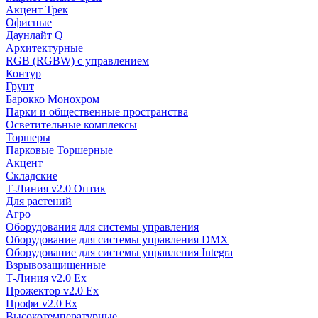
Акцент Трек
Офисные
Даунлайт Q
Архитектурные
RGB (RGBW) с управлением
Контур
Грунт
Барокко Монохром
Парки и общественные пространства
Осветительные комплексы
Торшеры
Парковые Торшерные
Акцент
Складские
Т-Линия v2.0 Оптик
Для растений
Агро
Оборудования для системы управления
Оборудование для системы управления DMX
Оборудование для системы управления Integra
Взрывозащищенные
Т-Линия v2.0 Ex
Прожектор v2.0 Ex
Профи v2.0 Ex
Высокотемпературные