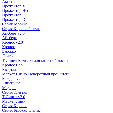
Акцент
Прожектор X
Прожектор Нео
Прожектор S
Прожектор D
Серия Барокко
Серия Барокко Оптик
Айсберг v2.0
Айсберг
Кронос v2.0
Кронос
Барокко
Лайтбар
Т-Линия Компакт для классной доски
Кронос Нео
Квартал
Маркет Плано Поворотный кронштейн
Модерн v2.0
Линейные
Модерн
Серия Элегант
Т-Линия v2.0
Маркет-Линия
Серия Барокко
Серия Барокко Оптик