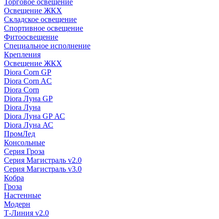
Торговое освещение
Освещение ЖКХ
Складское освещение
Спортивное освещение
Фитоосвещение
Специальное исполнение
Крепления
Освещение ЖКХ
Diora Corn GP
Diora Corn AC
Diora Corn
Diora Луна GP
Diora Луна
Diora Луна GP АС
Diora Луна АС
ПромЛед
Консольные
Серия Гроза
Серия Магистраль v2.0
Серия Магистраль v3.0
Кобра
Гроза
Настенные
Модерн
Т-Линия v2.0