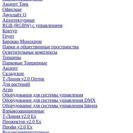
Акцент Трек
Офисные
Даунлайт Q
Архитектурные
RGB (RGBW) с управлением
Контур
Грунт
Барокко Монохром
Парки и общественные пространства
Осветительные комплексы
Торшеры
Парковые Торшерные
Акцент
Складские
Т-Линия v2.0 Оптик
Для растений
Агро
Оборудования для системы управления
Оборудование для системы управления DMX
Оборудование для системы управления Integra
Взрывозащищенные
Т-Линия v2.0 Ex
Прожектор v2.0 Ex
Профи v2.0 Ex
Высокотемпературные