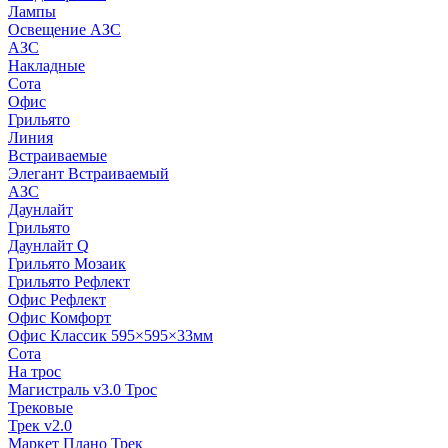
Лампы
Освещение АЗС
АЗС
Накладные
Сота
Офис
Грильято
Линия
Встраиваемые
Элегант Встраиваемый
АЗС
Даунлайт
Грильято
Даунлайт Q
Грильято Мозаик
Грильято Рефлект
Офис Рефлект
Офис Комфорт
Офис Классик 595×595×33мм
Сота
На трос
Магистраль v3.0 Трос
Трековые
Трек v2.0
Маркет Плано Трек