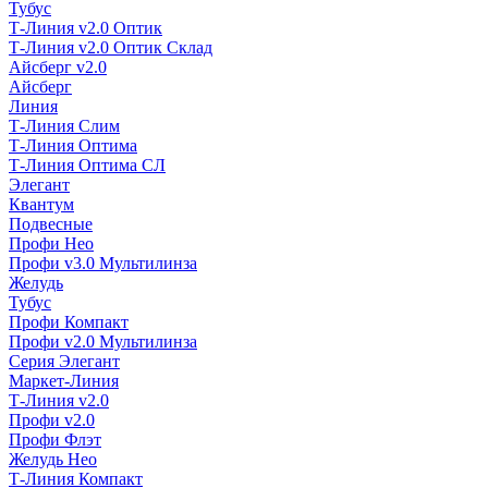
Тубус
Т-Линия v2.0 Оптик
Т-Линия v2.0 Оптик Склад
Айсберг v2.0
Айсберг
Линия
Т-Линия Слим
Т-Линия Оптима
Т-Линия Оптима СЛ
Элегант
Квантум
Подвесные
Профи Нео
Профи v3.0 Мультилинза
Желудь
Тубус
Профи Компакт
Профи v2.0 Мультилинза
Серия Элегант
Маркет-Линия
Т-Линия v2.0
Профи v2.0
Профи Флэт
Желудь Нео
Т-Линия Компакт