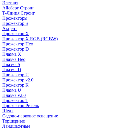
Элегант
Айсберг Стронг
Т-Линия Стронг
Прожекторы
Прожектор S
Акцент
Прожектор X
Прожектор Х RGB (RGBW)
Прожектор Нео
Прожектор D
Плазма X
Плазма Нео
Плазма S
Плазма D
Прожектор U
Прожектор v2.0
Прожектор К
Плазма U
Плазма v2.0
Прожектор Т
Прожектор Ригель
Шелл
Садово-парковое освещение
Торшерные
Ландшафтные