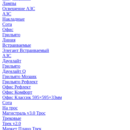
Лампы
Освещение АЗС
АЗС
Накладные
Сота
Офис
Грильято
Линия
Встраиваемые
Элегант Встраиваемый
АЗС
Даунлайт
Грильято
Даунлайт Q
Грильято Мозаик
Грильято Рефлект
Офис Рефлект
Офис Комфорт
Офис Классик 595×595×33мм
Сота
На трос
Магистраль v3.0 Трос
Трековые
Трек v2.0
Маркет Плано Трек