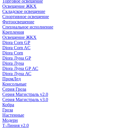
Торговое освещение
Освещение ЖКХ
Складское освещение
Спортивное освещение
Фитоосвещение
Специальное исполнение
Крепления
Освещение ЖКХ
Diora Corn GP
Diora Corn AC
Diora Corn
Diora Луна GP
Diora Луна
Diora Луна GP АС
Diora Луна АС
ПромЛед
Консольные
Серия Гроза
Серия Магистраль v2.0
Серия Магистраль v3.0
Кобра
Гроза
Настенные
Модерн
Т-Линия v2.0