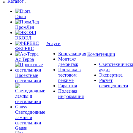
Каталог
Diora
ПромЛед
ЭКОЭЛ
Услуги
ФЕРЕКС
Консультация
Компетенции
Монтаж/
Ас-Терра
демонтаж
Светотехническ
Поставка в
аудит
тестовом
Экспертиза
Проектные
режиме
Расчет
светильники
Гарантия
освещенности
Полезная
информация
Светодиодные
лампы и
светильники
Gauss