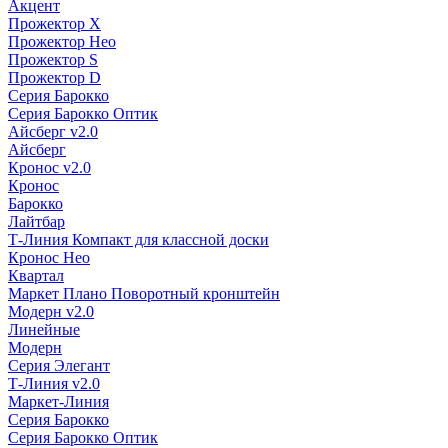
Акцент
Прожектор X
Прожектор Нео
Прожектор S
Прожектор D
Серия Барокко
Серия Барокко Оптик
Айсберг v2.0
Айсберг
Кронос v2.0
Кронос
Барокко
Лайтбар
Т-Линия Компакт для классной доски
Кронос Нео
Квартал
Маркет Плано Поворотный кронштейн
Модерн v2.0
Линейные
Модерн
Серия Элегант
Т-Линия v2.0
Маркет-Линия
Серия Барокко
Серия Барокко Оптик