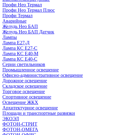
Профи Нео Термал
Профи Нео Термал Плюс
Профи Термал
Аварийные
Желудь Нео БАП
Желудь Нео БАП Датчик
Лампы
Лампа Е27-Д
Лампа КС Е27-С
Лампа КС Е40-М
Лампа КС Е40-С
Серии светильников
Промышленное освещение
Офисно-административное освещение
Дорожное освещение
Складское освещение
Торговое освещение
Спортивное освещение
Освещение ЖКХ
Архитектурное освещение
Площади и транспортные развязки
ЭКОЭЛ
ФОТОН-СТРИТ
ФОТОН-ОМЕГА
ФОТОН-ОФИС