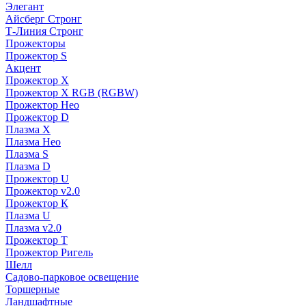
Элегант
Айсберг Стронг
Т-Линия Стронг
Прожекторы
Прожектор S
Акцент
Прожектор X
Прожектор Х RGB (RGBW)
Прожектор Нео
Прожектор D
Плазма X
Плазма Нео
Плазма S
Плазма D
Прожектор U
Прожектор v2.0
Прожектор К
Плазма U
Плазма v2.0
Прожектор Т
Прожектор Ригель
Шелл
Садово-парковое освещение
Торшерные
Ландшафтные