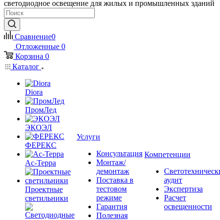
светодиодное освещение для жилых и промышленных зданий
Сравнение
0
Отложенные
0
Корзина
0
Каталог
Diora
ПромЛед
ЭКОЭЛ
Услуги
ФЕРЕКС
Консультация
Компетенции
Монтаж/
Ас-Терра
демонтаж
Светотехническ
Поставка в
аудит
тестовом
Экспертиза
Проектные
режиме
Расчет
светильники
Гарантия
освещенности
Полезная