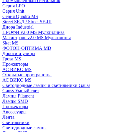
Промышленный светильник
Серия LPO
Серия Unit
Серия Quadro MS
Street SE-Д / Street SE-Ш
Диора Industrial
ПРОФИ v2.0 MS Мультилинза
Магистраль v2.0 MS Мультилинза
Skat MS
ФОТОН-ОПТИМА MD
Дороги и улицы
Гроза MS
Прожекторы
АС ВИКО MS
Открытые пространства
АС ВИКО MS
Светодиодные лампы и светильники Gauss
Gauss Умный свет
Лампы Filament
Лампы SMD
Прожекторы
Аксессуары
Лента
Светильники
Светодиодные лампы