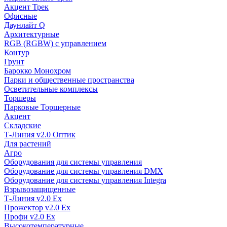
Акцент Трек
Офисные
Даунлайт Q
Архитектурные
RGB (RGBW) с управлением
Контур
Грунт
Барокко Монохром
Парки и общественные пространства
Осветительные комплексы
Торшеры
Парковые Торшерные
Акцент
Складские
Т-Линия v2.0 Оптик
Для растений
Агро
Оборудования для системы управления
Оборудование для системы управления DMX
Оборудование для системы управления Integra
Взрывозащищенные
Т-Линия v2.0 Ex
Прожектор v2.0 Ex
Профи v2.0 Ex
Высокотемпературные