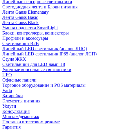
Линейные сенсорные светильники
Светодиодная лента и Блоки питания
Лента Gauss Elementary
Лента Gauss Basic
Лента Gauss Black
Умная подсветка SmartLight
Блоки, контроллеры, коннекторы
Профили и аксессуары
Светильники B2B
Линейный LED светильник (аналог ЛПО)
Линейный LED светильник IP65 (аналог ЛСП)
Сауна ЖКХ
Светильники для LED-ламп T8
Уличные консольные светильники
UFO
Офисные панели
Торговое оборудование и POS материалы
Varta
Батарейки
Элементы питания
Услуги
Консультация
Монтаж/демонтаж
Поставка в тестовом режиме
Гарантия