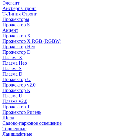
Элегант
Айсберг Стронг
Т-Линия Стронг
Прожекторы
Прожектор S
Акцент
Прожектор X
Прожектор Х RGB (RGBW)
Прожектор Нео
Прожектор D
Плазма X
Плазма Нео
Плазма S
Плазма D
Прожектор U
Прожектор v2.0
Прожектор К
Плазма U
Плазма v2.0
Прожектор Т
Прожектор Ригель
Шелл
Садово-парковое освещение
Торшерные
Ландшафтные