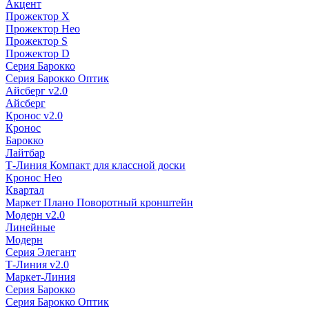
Акцент
Прожектор X
Прожектор Нео
Прожектор S
Прожектор D
Серия Барокко
Серия Барокко Оптик
Айсберг v2.0
Айсберг
Кронос v2.0
Кронос
Барокко
Лайтбар
Т-Линия Компакт для классной доски
Кронос Нео
Квартал
Маркет Плано Поворотный кронштейн
Модерн v2.0
Линейные
Модерн
Серия Элегант
Т-Линия v2.0
Маркет-Линия
Серия Барокко
Серия Барокко Оптик