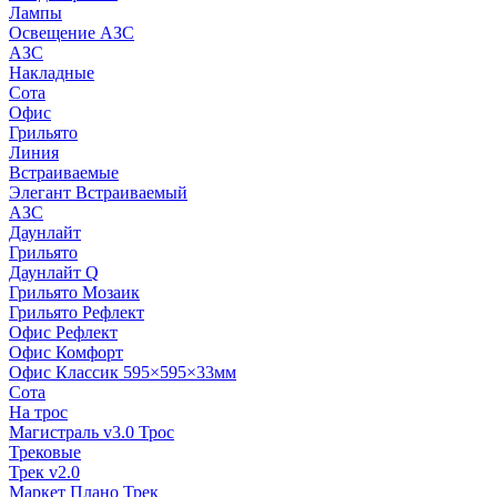
Лампы
Освещение АЗС
АЗС
Накладные
Сота
Офис
Грильято
Линия
Встраиваемые
Элегант Встраиваемый
АЗС
Даунлайт
Грильято
Даунлайт Q
Грильято Мозаик
Грильято Рефлект
Офис Рефлект
Офис Комфорт
Офис Классик 595×595×33мм
Сота
На трос
Магистраль v3.0 Трос
Трековые
Трек v2.0
Маркет Плано Трек