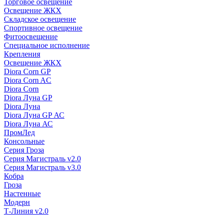
Торговое освещение
Освещение ЖКХ
Складское освещение
Спортивное освещение
Фитоосвещение
Специальное исполнение
Крепления
Освещение ЖКХ
Diora Corn GP
Diora Corn AC
Diora Corn
Diora Луна GP
Diora Луна
Diora Луна GP АС
Diora Луна АС
ПромЛед
Консольные
Серия Гроза
Серия Магистраль v2.0
Серия Магистраль v3.0
Кобра
Гроза
Настенные
Модерн
Т-Линия v2.0