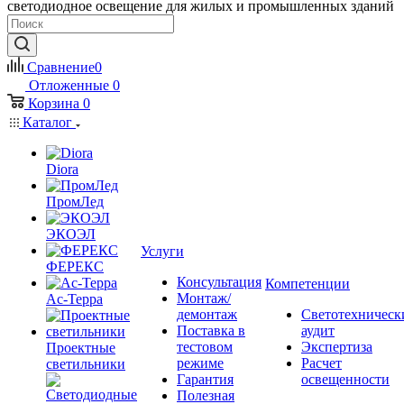
светодиодное освещение для жилых и промышленных зданий
Сравнение
0
Отложенные
0
Корзина
0
Каталог
Diora
ПромЛед
ЭКОЭЛ
Услуги
ФЕРЕКС
Консультация
Компетенции
Монтаж/
Ас-Терра
демонтаж
Светотехническ
Поставка в
аудит
тестовом
Экспертиза
Проектные
режиме
Расчет
светильники
Гарантия
освещенности
Полезная