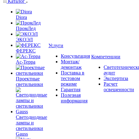
Каталог
Diora
ПромЛед
ЭКОЭЛ
Услуги
ФЕРЕКС
Консультация
Компетенции
Монтаж/
Ас-Терра
демонтаж
Светотехническ
Поставка в
аудит
тестовом
Экспертиза
Проектные
режиме
Расчет
светильники
Гарантия
освещенности
Полезная
информация
Светодиодные
лампы и
светильники
Gauss