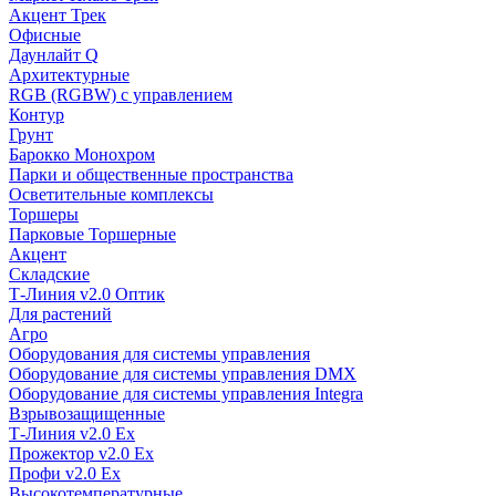
Акцент Трек
Офисные
Даунлайт Q
Архитектурные
RGB (RGBW) с управлением
Контур
Грунт
Барокко Монохром
Парки и общественные пространства
Осветительные комплексы
Торшеры
Парковые Торшерные
Акцент
Складские
Т-Линия v2.0 Оптик
Для растений
Агро
Оборудования для системы управления
Оборудование для системы управления DMX
Оборудование для системы управления Integra
Взрывозащищенные
Т-Линия v2.0 Ex
Прожектор v2.0 Ex
Профи v2.0 Ex
Высокотемпературные