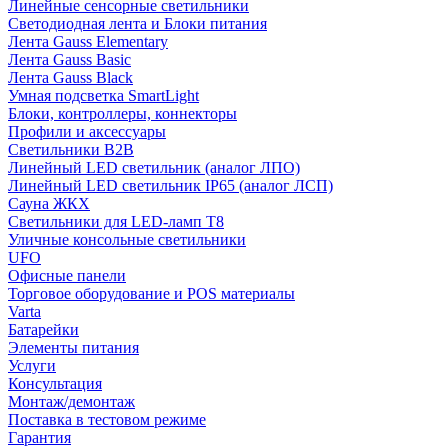
Линейные сенсорные светильники
Светодиодная лента и Блоки питания
Лента Gauss Elementary
Лента Gauss Basic
Лента Gauss Black
Умная подсветка SmartLight
Блоки, контроллеры, коннекторы
Профили и аксессуары
Светильники B2B
Линейный LED светильник (аналог ЛПО)
Линейный LED светильник IP65 (аналог ЛСП)
Сауна ЖКХ
Светильники для LED-ламп T8
Уличные консольные светильники
UFO
Офисные панели
Торговое оборудование и POS материалы
Varta
Батарейки
Элементы питания
Услуги
Консультация
Монтаж/демонтаж
Поставка в тестовом режиме
Гарантия