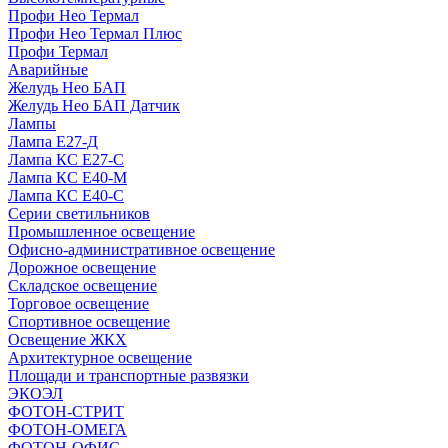
Профи Нео Термал
Профи Нео Термал Плюс
Профи Термал
Аварийные
Желудь Нео БАП
Желудь Нео БАП Датчик
Лампы
Лампа Е27-Д
Лампа КС Е27-С
Лампа КС Е40-М
Лампа КС Е40-С
Серии светильников
Промышленное освещение
Офисно-административное освещение
Дорожное освещение
Складское освещение
Торговое освещение
Спортивное освещение
Освещение ЖКХ
Архитектурное освещение
Площади и транспортные развязки
ЭКОЭЛ
ФОТОН-СТРИТ
ФОТОН-ОМЕГА
ФОТОН-ОФИС