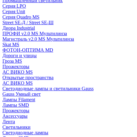
Промышленный светильник
Серия LPO
Серия Unit
Серия Quadro MS
Street SE-Д / Street SE-Ш
Диора Industrial
ПРОФИ v2.0 MS Мультилинза
Магистраль v2.0 MS Мультилинза
Skat MS
ФОТОН-ОПТИМА MD
Дороги и улицы
Гроза MS
Прожекторы
АС ВИКО MS
Открытые пространства
АС ВИКО MS
Светодиодные лампы и светильники Gauss
Gauss Умный свет
Лампы Filament
Лампы SMD
Прожекторы
Аксессуары
Лента
Светильники
Светодиодные лампы