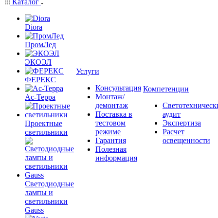
Каталог
Diora
ПромЛед
ЭКОЭЛ
Услуги
ФЕРЕКС
Консультация
Компетенции
Монтаж/
Ас-Терра
демонтаж
Светотехническ
Поставка в
аудит
тестовом
Экспертиза
Проектные
режиме
Расчет
светильники
Гарантия
освещенности
Полезная
информация
Светодиодные
лампы и
светильники
Gauss