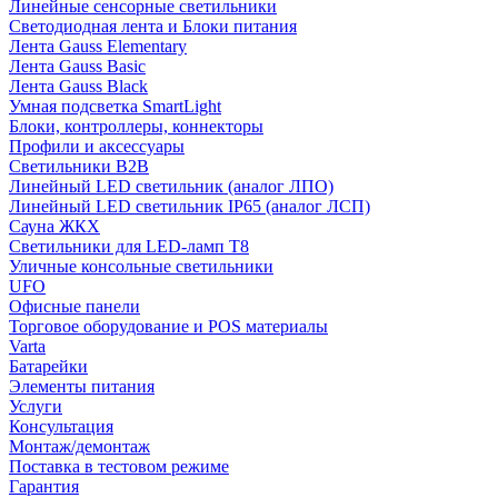
Линейные сенсорные светильники
Светодиодная лента и Блоки питания
Лента Gauss Elementary
Лента Gauss Basic
Лента Gauss Black
Умная подсветка SmartLight
Блоки, контроллеры, коннекторы
Профили и аксессуары
Светильники B2B
Линейный LED светильник (аналог ЛПО)
Линейный LED светильник IP65 (аналог ЛСП)
Сауна ЖКХ
Светильники для LED-ламп T8
Уличные консольные светильники
UFO
Офисные панели
Торговое оборудование и POS материалы
Varta
Батарейки
Элементы питания
Услуги
Консультация
Монтаж/демонтаж
Поставка в тестовом режиме
Гарантия