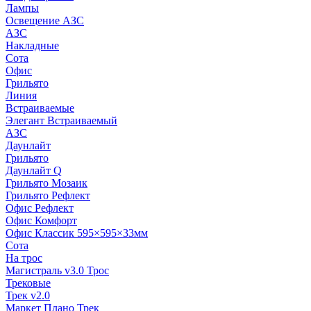
Лампы
Освещение АЗС
АЗС
Накладные
Сота
Офис
Грильято
Линия
Встраиваемые
Элегант Встраиваемый
АЗС
Даунлайт
Грильято
Даунлайт Q
Грильято Мозаик
Грильято Рефлект
Офис Рефлект
Офис Комфорт
Офис Классик 595×595×33мм
Сота
На трос
Магистраль v3.0 Трос
Трековые
Трек v2.0
Маркет Плано Трек