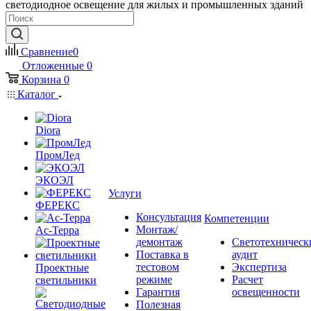
светодиодное освещение для жилых и промышленных зданий
Сравнение
0
Отложенные
0
Корзина
0
Каталог
Diora
ПромЛед
ЭКОЭЛ
Услуги
ФЕРЕКС
Консультация
Компетенции
Монтаж/
Ас-Терра
демонтаж
Светотехническ
Поставка в
аудит
тестовом
Экспертиза
Проектные
режиме
Расчет
светильники
Гарантия
освещенности
Полезная