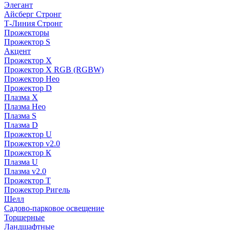
Элегант
Айсберг Стронг
Т-Линия Стронг
Прожекторы
Прожектор S
Акцент
Прожектор X
Прожектор Х RGB (RGBW)
Прожектор Нео
Прожектор D
Плазма X
Плазма Нео
Плазма S
Плазма D
Прожектор U
Прожектор v2.0
Прожектор К
Плазма U
Плазма v2.0
Прожектор Т
Прожектор Ригель
Шелл
Садово-парковое освещение
Торшерные
Ландшафтные