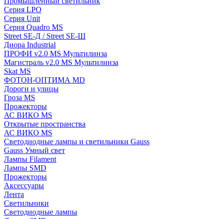
Промышленный светильник
Серия LPO
Серия Unit
Серия Quadro MS
Street SE-Д / Street SE-Ш
Диора Industrial
ПРОФИ v2.0 MS Мультилинза
Магистраль v2.0 MS Мультилинза
Skat MS
ФОТОН-ОПТИМА MD
Дороги и улицы
Гроза MS
Прожекторы
АС ВИКО MS
Открытые пространства
АС ВИКО MS
Светодиодные лампы и светильники Gauss
Gauss Умный свет
Лампы Filament
Лампы SMD
Прожекторы
Аксессуары
Лента
Светильники
Светодиодные лампы