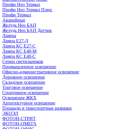
Профи Нео Термал
Профи Нео Термал Плюс
Профи Термал
Аварийные
Желудь Нео БАП
Желудь Нео БАП Датчик
Лампы
Лампа Е27-Д
Лампа КС Е27-С
Лампа КС Е40-М
Лампа КС Е40-С
Серии светильников
Промышленное освещение
Офисно-административное освещение
Дорожное освещение
Складское освещение
Торговое освещение
Спортивное освещение
Освещение ЖКХ
Архитектурное освещение
Площади и транспортные развязки
ЭКОЭЛ
ФОТОН-СТРИТ
ФОТОН-ОМЕГА
ФОТОН-ОФИС