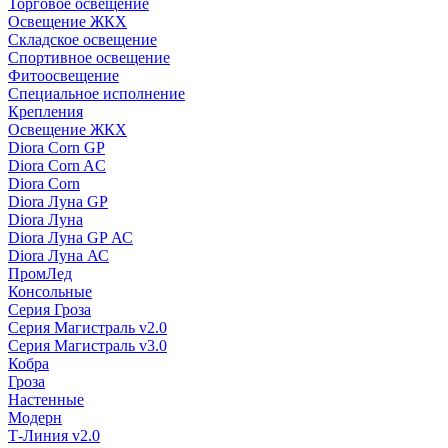
Торговое освещение
Освещение ЖКХ
Складское освещение
Спортивное освещение
Фитоосвещение
Специальное исполнение
Крепления
Освещение ЖКХ
Diora Corn GP
Diora Corn AC
Diora Corn
Diora Луна GP
Diora Луна
Diora Луна GP АС
Diora Луна АС
ПромЛед
Консольные
Серия Гроза
Серия Магистраль v2.0
Серия Магистраль v3.0
Кобра
Гроза
Настенные
Модерн
Т-Линия v2.0