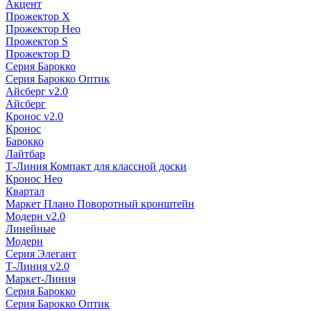
Акцент
Прожектор X
Прожектор Нео
Прожектор S
Прожектор D
Серия Барокко
Серия Барокко Оптик
Айсберг v2.0
Айсберг
Кронос v2.0
Кронос
Барокко
Лайтбар
Т-Линия Компакт для классной доски
Кронос Нео
Квартал
Маркет Плано Поворотный кронштейн
Модерн v2.0
Линейные
Модерн
Серия Элегант
Т-Линия v2.0
Маркет-Линия
Серия Барокко
Серия Барокко Оптик