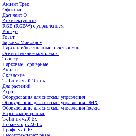
Акцент Трек
Офисные
Даунлайт Q
Архитектурные
RGB (RGBW) с управлением
Контур
Грунт
Барокко Монохром
Парки и общественные пространства
Осветительные комплексы
Торшеры
Парковые Торшерные
Акцент
Складские
Т-Линия v2.0 Оптик
Для растений
Агро
Оборудования для системы управления
Оборудование для системы управления DMX
Оборудование для системы управления Integra
Взрывозащищенные
Т-Линия v2.0 Ex
Прожектор v2.0 Ex
Профи v2.0 Ex
Высокотемпературные