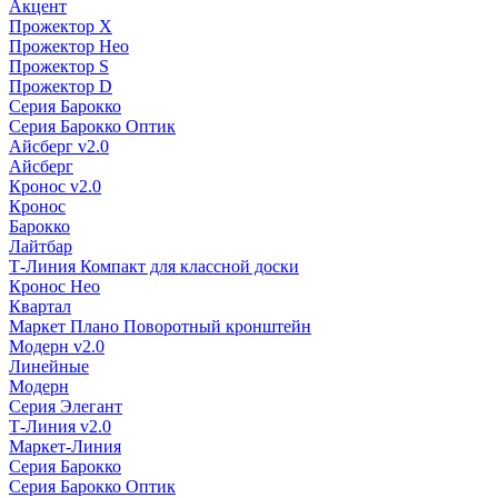
Акцент
Прожектор X
Прожектор Нео
Прожектор S
Прожектор D
Серия Барокко
Серия Барокко Оптик
Айсберг v2.0
Айсберг
Кронос v2.0
Кронос
Барокко
Лайтбар
Т-Линия Компакт для классной доски
Кронос Нео
Квартал
Маркет Плано Поворотный кронштейн
Модерн v2.0
Линейные
Модерн
Серия Элегант
Т-Линия v2.0
Маркет-Линия
Серия Барокко
Серия Барокко Оптик