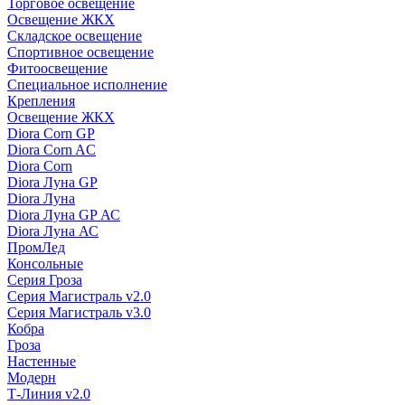
Торговое освещение
Освещение ЖКХ
Складское освещение
Спортивное освещение
Фитоосвещение
Специальное исполнение
Крепления
Освещение ЖКХ
Diora Corn GP
Diora Corn AC
Diora Corn
Diora Луна GP
Diora Луна
Diora Луна GP АС
Diora Луна АС
ПромЛед
Консольные
Серия Гроза
Серия Магистраль v2.0
Серия Магистраль v3.0
Кобра
Гроза
Настенные
Модерн
Т-Линия v2.0