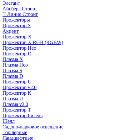
Элегант
Айсберг Стронг
Т-Линия Стронг
Прожекторы
Прожектор S
Акцент
Прожектор X
Прожектор Х RGB (RGBW)
Прожектор Нео
Прожектор D
Плазма X
Плазма Нео
Плазма S
Плазма D
Прожектор U
Прожектор v2.0
Прожектор К
Плазма U
Плазма v2.0
Прожектор Т
Прожектор Ригель
Шелл
Садово-парковое освещение
Торшерные
Ландшафтные