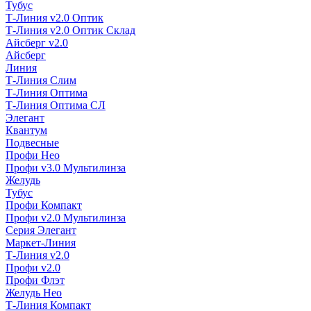
Тубус
Т-Линия v2.0 Оптик
Т-Линия v2.0 Оптик Склад
Айсберг v2.0
Айсберг
Линия
Т-Линия Слим
Т-Линия Оптима
Т-Линия Оптима СЛ
Элегант
Квантум
Подвесные
Профи Нео
Профи v3.0 Мультилинза
Желудь
Тубус
Профи Компакт
Профи v2.0 Мультилинза
Серия Элегант
Маркет-Линия
Т-Линия v2.0
Профи v2.0
Профи Флэт
Желудь Нео
Т-Линия Компакт