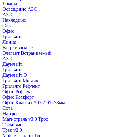
Лампы
Освещение АЗС
АЗС
Накладные
Сота
Офис
Грильято
Линия
Встраиваемые
Элегант Встраиваемый
АЗС
Даунлайт
Грильято
Даунлайт Q
Грильято Мозаик
Грильято Рефлект
Офис Рефлект
Офис Комфорт
Офис Классик 595×595×33мм
Сота
На трос
Магистраль v3.0 Трос
Трековые
Трек v2.0
Маркет Плано Трек