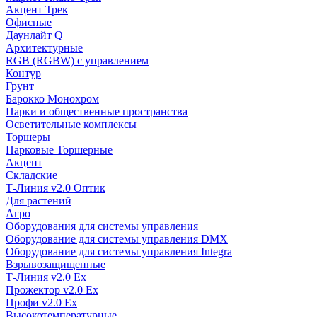
Акцент Трек
Офисные
Даунлайт Q
Архитектурные
RGB (RGBW) с управлением
Контур
Грунт
Барокко Монохром
Парки и общественные пространства
Осветительные комплексы
Торшеры
Парковые Торшерные
Акцент
Складские
Т-Линия v2.0 Оптик
Для растений
Агро
Оборудования для системы управления
Оборудование для системы управления DMX
Оборудование для системы управления Integra
Взрывозащищенные
Т-Линия v2.0 Ex
Прожектор v2.0 Ex
Профи v2.0 Ex
Высокотемпературные