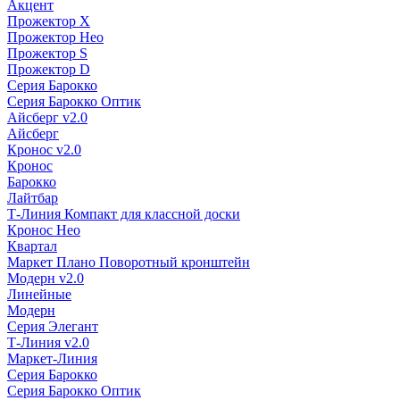
Акцент
Прожектор X
Прожектор Нео
Прожектор S
Прожектор D
Серия Барокко
Серия Барокко Оптик
Айсберг v2.0
Айсберг
Кронос v2.0
Кронос
Барокко
Лайтбар
Т-Линия Компакт для классной доски
Кронос Нео
Квартал
Маркет Плано Поворотный кронштейн
Модерн v2.0
Линейные
Модерн
Серия Элегант
Т-Линия v2.0
Маркет-Линия
Серия Барокко
Серия Барокко Оптик