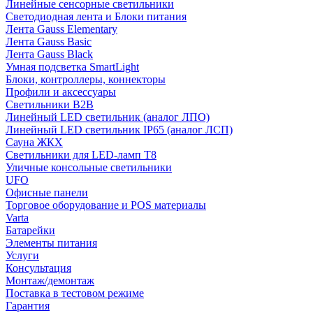
Линейные сенсорные светильники
Светодиодная лента и Блоки питания
Лента Gauss Elementary
Лента Gauss Basic
Лента Gauss Black
Умная подсветка SmartLight
Блоки, контроллеры, коннекторы
Профили и аксессуары
Светильники B2B
Линейный LED светильник (аналог ЛПО)
Линейный LED светильник IP65 (аналог ЛСП)
Сауна ЖКХ
Светильники для LED-ламп T8
Уличные консольные светильники
UFO
Офисные панели
Торговое оборудование и POS материалы
Varta
Батарейки
Элементы питания
Услуги
Консультация
Монтаж/демонтаж
Поставка в тестовом режиме
Гарантия