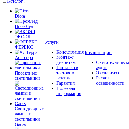
Каталог
Diora
ПромЛед
ЭКОЭЛ
Услуги
ФЕРЕКС
Консультация
Компетенции
Монтаж/
Ас-Терра
демонтаж
Светотехническ
Поставка в
аудит
тестовом
Экспертиза
Проектные
режиме
Расчет
светильники
Гарантия
освещенности
Полезная
информация
Светодиодные
лампы и
светильники
Gauss