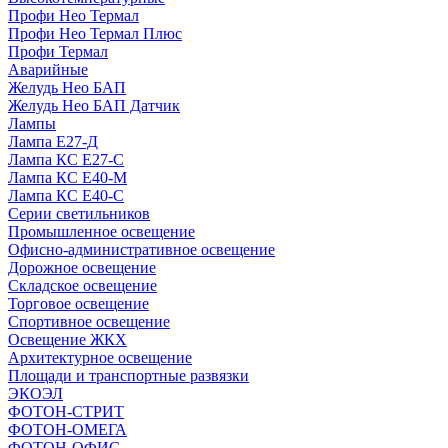
Профи Нео Термал
Профи Нео Термал Плюс
Профи Термал
Аварийные
Желудь Нео БАП
Желудь Нео БАП Датчик
Лампы
Лампа Е27-Д
Лампа КС Е27-С
Лампа КС Е40-М
Лампа КС Е40-С
Серии светильников
Промышленное освещение
Офисно-административное освещение
Дорожное освещение
Складское освещение
Торговое освещение
Спортивное освещение
Освещение ЖКХ
Архитектурное освещение
Площади и транспортные развязки
ЭКОЭЛ
ФОТОН-СТРИТ
ФОТОН-ОМЕГА
ФОТОН-ОФИС