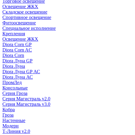
Торговое освещение
Освещение ЖКХ
Складское освещение
Спортивное освещение
Фитоосвещение
Специальное исполнение
Крепления
Освещение ЖКХ
Diora Corn GP
Diora Corn AC
Diora Corn
Diora Луна GP
Diora Луна
Diora Луна GP АС
Diora Луна АС
ПромЛед
Консольные
Серия Гроза
Серия Магистраль v2.0
Серия Магистраль v3.0
Кобра
Гроза
Настенные
Модерн
Т-Линия v2.0