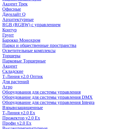
Акцент Трек
Офисные
Даунлайт Q
Архитектурные
RGB (RGBW) с управлением
Контур
Грунт
Барокко Монохром
Парки и общественные пространства
Осветительные комплексы
Торшеры
Парковые Торшерные
Акцент
Складские
Т-Линия v2.0 Оптик
Для растений
Агро
Оборудования для системы управления
Оборудование для системы управления DMX
Оборудование для системы управления Integra
Взрывозащищенные
Т-Линия v2.0 Ex
Прожектор v2.0 Ex
Профи v2.0 Ex
Высокотемпературные