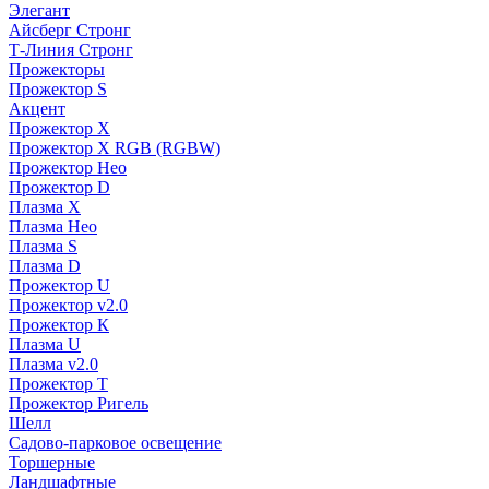
Элегант
Айсберг Стронг
Т-Линия Стронг
Прожекторы
Прожектор S
Акцент
Прожектор X
Прожектор Х RGB (RGBW)
Прожектор Нео
Прожектор D
Плазма X
Плазма Нео
Плазма S
Плазма D
Прожектор U
Прожектор v2.0
Прожектор К
Плазма U
Плазма v2.0
Прожектор Т
Прожектор Ригель
Шелл
Садово-парковое освещение
Торшерные
Ландшафтные