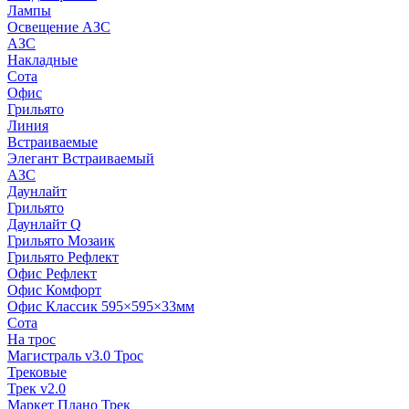
Лампы
Освещение АЗС
АЗС
Накладные
Сота
Офис
Грильято
Линия
Встраиваемые
Элегант Встраиваемый
АЗС
Даунлайт
Грильято
Даунлайт Q
Грильято Мозаик
Грильято Рефлект
Офис Рефлект
Офис Комфорт
Офис Классик 595×595×33мм
Сота
На трос
Магистраль v3.0 Трос
Трековые
Трек v2.0
Маркет Плано Трек