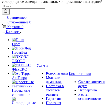
светодиодное освещение для жилых и промышленных зданий
Сравнение
0
Отложенные
0
Корзина
0
Каталог
Diora
ПромЛед
ЭКОЭЛ
Услуги
ФЕРЕКС
Консультация
Компетенции
Монтаж/
Ас-Терра
демонтаж
Светотехническ
Поставка в
аудит
тестовом
Экспертиза
Проектные
режиме
Расчет
светильники
Гарантия
освещенности
Полезная