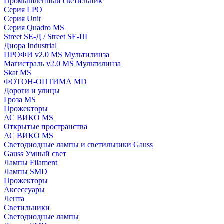
Промышленный светильник
Серия LPO
Серия Unit
Серия Quadro MS
Street SE-Д / Street SE-Ш
Диора Industrial
ПРОФИ v2.0 MS Мультилинза
Магистраль v2.0 MS Мультилинза
Skat MS
ФОТОН-ОПТИМА MD
Дороги и улицы
Гроза MS
Прожекторы
АС ВИКО MS
Открытые пространства
АС ВИКО MS
Светодиодные лампы и светильники Gauss
Gauss Умный свет
Лампы Filament
Лампы SMD
Прожекторы
Аксессуары
Лента
Светильники
Светодиодные лампы