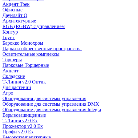
Акцент Трек
Офисные
Даунлайт Q
Архитектурные
RGB (RGBW) с управлением
Контур
Грунт
Барокко Монохром
Парки и общественные пространства
Осветительные комплексы
Торшеры
Парковые Торшерные
Акцент
Складские
Т-Линия v2.0 Оптик
Для растений
Агро
Оборудования для системы управления
Оборудование для системы управления DMX
Оборудование для системы управления Integra
Взрывозащищенные
Т-Линия v2.0 Ex
Прожектор v2.0 Ex
Профи v2.0 Ex
Высокотемпературные