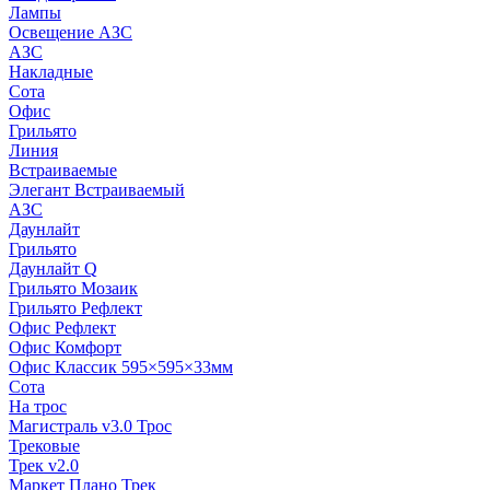
Лампы
Освещение АЗС
АЗС
Накладные
Сота
Офис
Грильято
Линия
Встраиваемые
Элегант Встраиваемый
АЗС
Даунлайт
Грильято
Даунлайт Q
Грильято Мозаик
Грильято Рефлект
Офис Рефлект
Офис Комфорт
Офис Классик 595×595×33мм
Сота
На трос
Магистраль v3.0 Трос
Трековые
Трек v2.0
Маркет Плано Трек