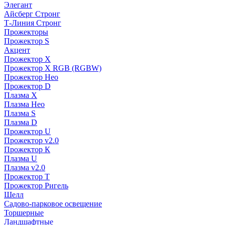
Элегант
Айсберг Стронг
Т-Линия Стронг
Прожекторы
Прожектор S
Акцент
Прожектор X
Прожектор Х RGB (RGBW)
Прожектор Нео
Прожектор D
Плазма X
Плазма Нео
Плазма S
Плазма D
Прожектор U
Прожектор v2.0
Прожектор К
Плазма U
Плазма v2.0
Прожектор Т
Прожектор Ригель
Шелл
Садово-парковое освещение
Торшерные
Ландшафтные