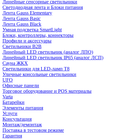
Линейные сенсорные светильники
Светодиодная лента и Блоки питания
Лента Gauss Elementary
Лента Gauss Basic
Лента Gauss Black
Умная подсветка SmartLight
Блоки, контроллеры, коннекторы
Профили и аксессуары
Светильники B2B
Линейный LED светильник (аналог ЛПО)
Линейный LED светильник IP65 (аналог ЛСП)
Сауна ЖКХ
Светильники для LED-ламп T8
Уличные консольные светильники
UFO
Офисные панели
Торговое оборудование и POS материалы
Varta
Батарейки
Элементы питания
Услуги
Консультация
Монтаж/демонтаж
Поставка в тестовом режиме
Гарантия