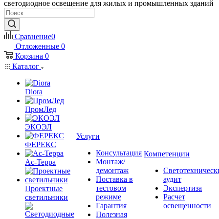
светодиодное освещение для жилых и промышленных зданий
Сравнение
0
Отложенные
0
Корзина
0
Каталог
Diora
ПромЛед
ЭКОЭЛ
Услуги
ФЕРЕКС
Консультация
Компетенции
Монтаж/
Ас-Терра
демонтаж
Светотехническ
Поставка в
аудит
тестовом
Экспертиза
Проектные
режиме
Расчет
светильники
Гарантия
освещенности
Полезная