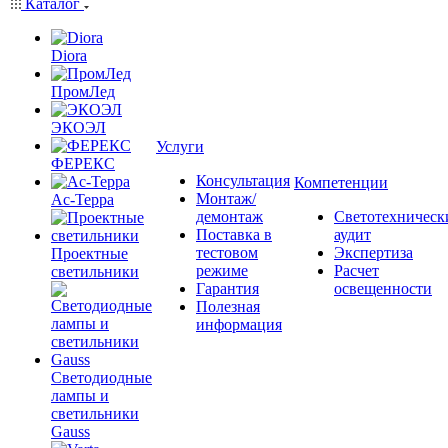
Каталог
Diora
ПромЛед
ЭКОЭЛ
Услуги
ФЕРЕКС
Консультация
Компетенции
Монтаж/
Ас-Терра
демонтаж
Светотехническ
Поставка в
аудит
тестовом
Экспертиза
Проектные
режиме
Расчет
светильники
Гарантия
освещенности
Полезная
информация
Светодиодные
лампы и
светильники
Gauss