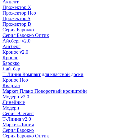
Акцент
Прожектор X
Прожектор Нео
Прожектор S
Прожектор D
Серия Барокко
Серия Барокко Оптик
Айсберг v2.0
Айсберг
Кронос v2.0
Кронос
Барокко
Лайтбар
Т-Линия Компакт для классной доски
Кронос Нео
Квартал
Маркет Плано Поворотный кронштейн
Модерн v2.0
Линейные
Модерн
Серия Элегант
Т-Линия v2.0
Маркет-Линия
Серия Барокко
Серия Барокко Оптик