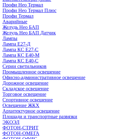
Профи Нео Термал
Профи Нео Термал Плюс
Профи Термал
Аварийные
Желудь Нео БАП
Желудь Нео БАП Датчик
Лампы
Лампа Е27-Д
Лампа КС Е27-С
Лампа КС Е40-М
Лампа КС Е40-С
Серии светильников
Промышленное освещение
Офисно-административное освещение
Дорожное освещение
Складское освещение
Торговое освещение
Спортивное освещение
Освещение ЖКХ
Архитектурное освещение
Площади и транспортные развязки
ЭКОЭЛ
ФОТОН-СТРИТ
ФОТОН-ОМЕГА
ФОТОН-ОФИС