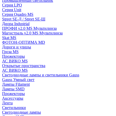
Промышленный светильник
Серия LPO
Серия Unit
Серия Quadro MS
Street SE-Д / Street SE-Ш
Диора Industrial
ПРОФИ v2.0 MS Мультилинза
Магистраль v2.0 MS Мультилинза
Skat MS
ФОТОН-ОПТИМА MD
Дороги и улицы
Гроза MS
Прожекторы
АС ВИКО MS
Открытые пространства
АС ВИКО MS
Светодиодные лампы и светильники Gauss
Gauss Умный свет
Лампы Filament
Лампы SMD
Прожекторы
Аксессуары
Лента
Светильники
Светодиодные лампы