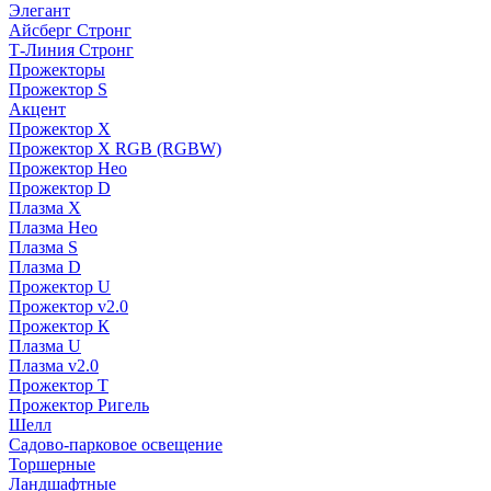
Элегант
Айсберг Стронг
Т-Линия Стронг
Прожекторы
Прожектор S
Акцент
Прожектор X
Прожектор Х RGB (RGBW)
Прожектор Нео
Прожектор D
Плазма X
Плазма Нео
Плазма S
Плазма D
Прожектор U
Прожектор v2.0
Прожектор К
Плазма U
Плазма v2.0
Прожектор Т
Прожектор Ригель
Шелл
Садово-парковое освещение
Торшерные
Ландшафтные