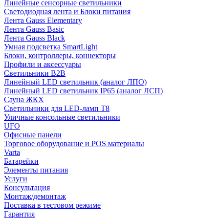
Линейные сенсорные светильники
Светодиодная лента и Блоки питания
Лента Gauss Elementary
Лента Gauss Basic
Лента Gauss Black
Умная подсветка SmartLight
Блоки, контроллеры, коннекторы
Профили и аксессуары
Светильники B2B
Линейный LED светильник (аналог ЛПО)
Линейный LED светильник IP65 (аналог ЛСП)
Сауна ЖКХ
Светильники для LED-ламп T8
Уличные консольные светильники
UFO
Офисные панели
Торговое оборудование и POS материалы
Varta
Батарейки
Элементы питания
Услуги
Консультация
Монтаж/демонтаж
Поставка в тестовом режиме
Гарантия