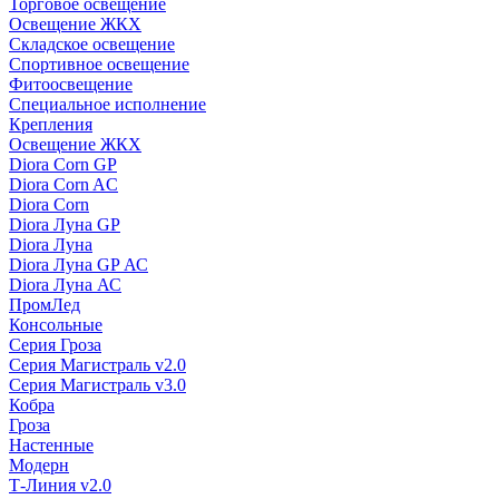
Торговое освещение
Освещение ЖКХ
Складское освещение
Спортивное освещение
Фитоосвещение
Специальное исполнение
Крепления
Освещение ЖКХ
Diora Corn GP
Diora Corn AC
Diora Corn
Diora Луна GP
Diora Луна
Diora Луна GP АС
Diora Луна АС
ПромЛед
Консольные
Серия Гроза
Серия Магистраль v2.0
Серия Магистраль v3.0
Кобра
Гроза
Настенные
Модерн
Т-Линия v2.0