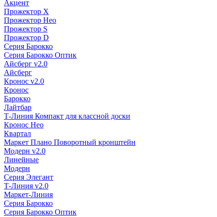
Акцент
Прожектор X
Прожектор Нео
Прожектор S
Прожектор D
Серия Барокко
Серия Барокко Оптик
Айсберг v2.0
Айсберг
Кронос v2.0
Кронос
Барокко
Лайтбар
Т-Линия Компакт для классной доски
Кронос Нео
Квартал
Маркет Плано Поворотный кронштейн
Модерн v2.0
Линейные
Модерн
Серия Элегант
Т-Линия v2.0
Маркет-Линия
Серия Барокко
Серия Барокко Оптик