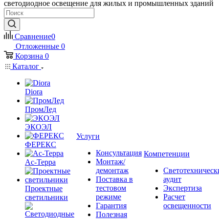
светодиодное освещение для жилых и промышленных зданий
Сравнение
0
Отложенные
0
Корзина
0
Каталог
Diora
ПромЛед
ЭКОЭЛ
Услуги
ФЕРЕКС
Консультация
Компетенции
Монтаж/
Ас-Терра
демонтаж
Светотехническ
Поставка в
аудит
тестовом
Экспертиза
Проектные
режиме
Расчет
светильники
Гарантия
освещенности
Полезная