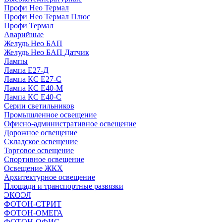
Профи Нео Термал
Профи Нео Термал Плюс
Профи Термал
Аварийные
Желудь Нео БАП
Желудь Нео БАП Датчик
Лампы
Лампа Е27-Д
Лампа КС Е27-С
Лампа КС Е40-М
Лампа КС Е40-С
Серии светильников
Промышленное освещение
Офисно-административное освещение
Дорожное освещение
Складское освещение
Торговое освещение
Спортивное освещение
Освещение ЖКХ
Архитектурное освещение
Площади и транспортные развязки
ЭКОЭЛ
ФОТОН-СТРИТ
ФОТОН-ОМЕГА
ФОТОН-ОФИС