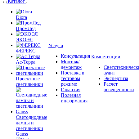
Каталог
Diora
ПромЛед
ЭКОЭЛ
Услуги
ФЕРЕКС
Консультация
Компетенции
Монтаж/
Ас-Терра
демонтаж
Светотехническ
Поставка в
аудит
тестовом
Экспертиза
Проектные
режиме
Расчет
светильники
Гарантия
освещенности
Полезная
информация
Светодиодные
лампы и
светильники
Gauss