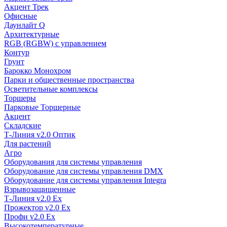
Акцент Трек
Офисные
Даунлайт Q
Архитектурные
RGB (RGBW) с управлением
Контур
Грунт
Барокко Монохром
Парки и общественные пространства
Осветительные комплексы
Торшеры
Парковые Торшерные
Акцент
Складские
Т-Линия v2.0 Оптик
Для растений
Агро
Оборудования для системы управления
Оборудование для системы управления DMX
Оборудование для системы управления Integra
Взрывозащищенные
Т-Линия v2.0 Ex
Прожектор v2.0 Ex
Профи v2.0 Ex
Высокотемпературные