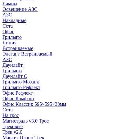
Лампы
Освещение АЗС
АЗС
Накладные
Сота
Офис
Грильято
Линия
Встраиваемые
Элегант Встраиваемый
АЗС
Даунлайт
Грильято
Даунлайт Q
Грильято Мозаик
Грильято Рефлект
Офис Рефлект
Офис Комфорт
Офис Классик 595×595×33мм
Сота
На трос
Магистраль v3.0 Трос
Трековые
Трек v2.0
Маркет Плано Трек