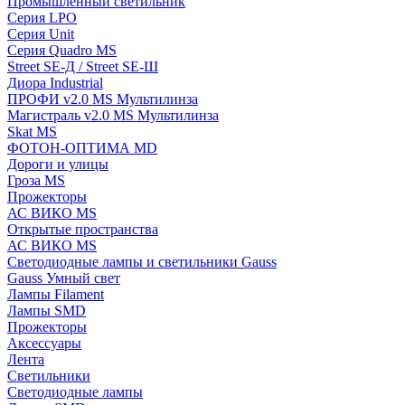
Промышленный светильник
Серия LPO
Серия Unit
Серия Quadro MS
Street SE-Д / Street SE-Ш
Диора Industrial
ПРОФИ v2.0 MS Мультилинза
Магистраль v2.0 MS Мультилинза
Skat MS
ФОТОН-ОПТИМА MD
Дороги и улицы
Гроза MS
Прожекторы
АС ВИКО MS
Открытые пространства
АС ВИКО MS
Светодиодные лампы и светильники Gauss
Gauss Умный свет
Лампы Filament
Лампы SMD
Прожекторы
Аксессуары
Лента
Светильники
Светодиодные лампы