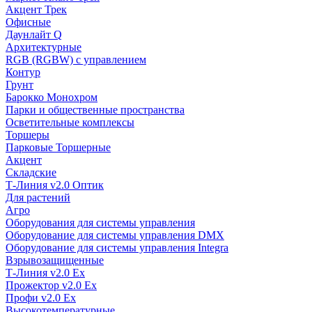
Акцент Трек
Офисные
Даунлайт Q
Архитектурные
RGB (RGBW) с управлением
Контур
Грунт
Барокко Монохром
Парки и общественные пространства
Осветительные комплексы
Торшеры
Парковые Торшерные
Акцент
Складские
Т-Линия v2.0 Оптик
Для растений
Агро
Оборудования для системы управления
Оборудование для системы управления DMX
Оборудование для системы управления Integra
Взрывозащищенные
Т-Линия v2.0 Ex
Прожектор v2.0 Ex
Профи v2.0 Ex
Высокотемпературные