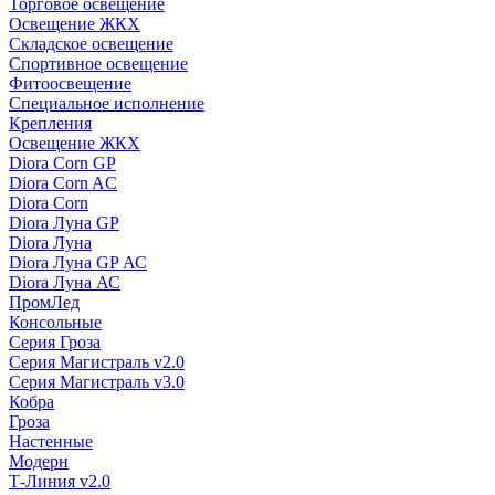
Торговое освещение
Освещение ЖКХ
Складское освещение
Спортивное освещение
Фитоосвещение
Специальное исполнение
Крепления
Освещение ЖКХ
Diora Corn GP
Diora Corn AC
Diora Corn
Diora Луна GP
Diora Луна
Diora Луна GP АС
Diora Луна АС
ПромЛед
Консольные
Серия Гроза
Серия Магистраль v2.0
Серия Магистраль v3.0
Кобра
Гроза
Настенные
Модерн
Т-Линия v2.0