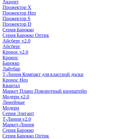
Акцент
Прожектор X
Прожектор Нео
Прожектор S
Прожектор D
Серия Барокко
Серия Барокко Оптик
Айсберг v2.0
Айсберг
Кронос v2.0
Кронос
Барокко
Лайтбар
Т-Линия Компакт для классной доски
Кронос Нео
Квартал
Маркет Плано Поворотный кронштейн
Модерн v2.0
Линейные
Модерн
Серия Элегант
Т-Линия v2.0
Маркет-Линия
Серия Барокко
Серия Барокко Оптик