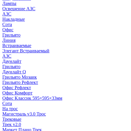
Лампы
Освещение АЗС
АЗС
Накладные
Сота
Офис
Грильято
Линия
Встраиваемые
Элегант Встраиваемый
АЗС
Даунлайт
Грильято
Даунлайт Q
Грильято Мозаик
Грильято Рефлект
Офис Рефлект
Офис Комфорт
Офис Классик 595×595×33мм
Сота
На трос
Магистраль v3.0 Трос
Трековые
Трек v2.0
Маркет Плано Трек