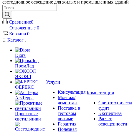
светодиодное освещение для жилых и промышленных зданий
Сравнение
0
Отложенные
0
Корзина
0
Каталог
Diora
ПромЛед
ЭКОЭЛ
Услуги
ФЕРЕКС
Консультация
Компетенции
Монтаж/
Ас-Терра
демонтаж
Светотехническ
Поставка в
аудит
тестовом
Экспертиза
Проектные
режиме
Расчет
светильники
Гарантия
освещенности
Полезная