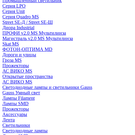
Промышленный светильник
Серия LPO
Серия Unit
Серия Quadro MS
Street SE-Д / Street SE-Ш
Диора Industrial
ПРОФИ v2.0 MS Мультилинза
Магистраль v2.0 MS Мультилинза
Skat MS
ФОТОН-ОПТИМА MD
Дороги и улицы
Гроза MS
Прожекторы
АС ВИКО MS
Открытые пространства
АС ВИКО MS
Светодиодные лампы и светильники Gauss
Gauss Умный свет
Лампы Filament
Лампы SMD
Прожекторы
Аксессуары
Лента
Светильники
Светодиодные лампы