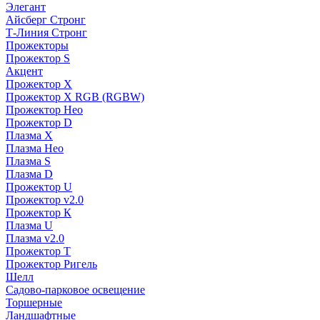
Элегант
Айсберг Стронг
Т-Линия Стронг
Прожекторы
Прожектор S
Акцент
Прожектор X
Прожектор Х RGB (RGBW)
Прожектор Нео
Прожектор D
Плазма X
Плазма Нео
Плазма S
Плазма D
Прожектор U
Прожектор v2.0
Прожектор К
Плазма U
Плазма v2.0
Прожектор Т
Прожектор Ригель
Шелл
Садово-парковое освещение
Торшерные
Ландшафтные