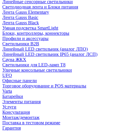
Линейные сенсорные светильники
Светодиодная лента и Блоки питания
Лента Gauss Elementary
Лента Gauss Basic
Лента Gauss Black
Умная подсветка SmartLight
Блоки, контроллеры, коннекторы
Профили и аксессуары
Светильники B2B
Линейный LED светильник (аналог ЛПО)
Линейный LED светильник IP65 (аналог ЛСП)
Сауна ЖКХ
Светильники для LED-ламп T8
Уличные консольные светильники
UFO
Офисные панели
Торговое оборудование и POS материалы
Varta
Батарейки
Элементы питания
Услуги
Консультация
Монтаж/демонтаж
Поставка в тестовом режиме
Гарантия