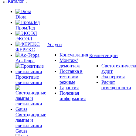
Каталог
Diora
ПромЛед
ЭКОЭЛ
Услуги
ФЕРЕКС
Консультация
Компетенции
Монтаж/
Ас-Терра
демонтаж
Светотехническ
Поставка в
аудит
тестовом
Экспертиза
Проектные
режиме
Расчет
светильники
Гарантия
освещенности
Полезная
информация
Светодиодные
лампы и
светильники
Gauss