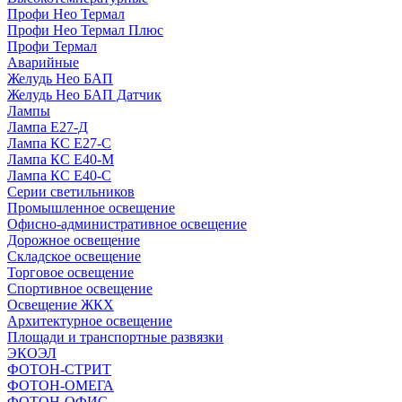
Профи Нео Термал
Профи Нео Термал Плюс
Профи Термал
Аварийные
Желудь Нео БАП
Желудь Нео БАП Датчик
Лампы
Лампа Е27-Д
Лампа КС Е27-С
Лампа КС Е40-М
Лампа КС Е40-С
Серии светильников
Промышленное освещение
Офисно-административное освещение
Дорожное освещение
Складское освещение
Торговое освещение
Спортивное освещение
Освещение ЖКХ
Архитектурное освещение
Площади и транспортные развязки
ЭКОЭЛ
ФОТОН-СТРИТ
ФОТОН-ОМЕГА
ФОТОН-ОФИС