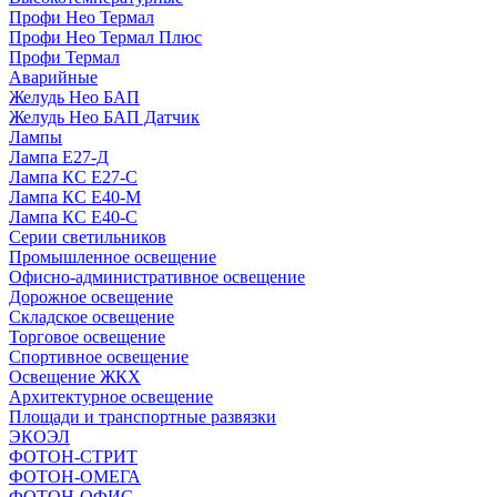
Профи Нео Термал
Профи Нео Термал Плюс
Профи Термал
Аварийные
Желудь Нео БАП
Желудь Нео БАП Датчик
Лампы
Лампа Е27-Д
Лампа КС Е27-С
Лампа КС Е40-М
Лампа КС Е40-С
Серии светильников
Промышленное освещение
Офисно-административное освещение
Дорожное освещение
Складское освещение
Торговое освещение
Спортивное освещение
Освещение ЖКХ
Архитектурное освещение
Площади и транспортные развязки
ЭКОЭЛ
ФОТОН-СТРИТ
ФОТОН-ОМЕГА
ФОТОН-ОФИС