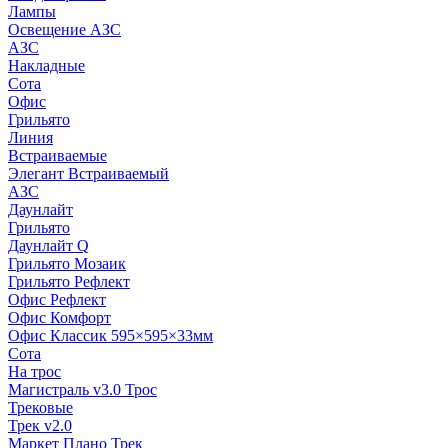
Лампы
Освещение АЗС
АЗС
Накладные
Сота
Офис
Грильято
Линия
Встраиваемые
Элегант Встраиваемый
АЗС
Даунлайт
Грильято
Даунлайт Q
Грильято Мозаик
Грильято Рефлект
Офис Рефлект
Офис Комфорт
Офис Классик 595×595×33мм
Сота
На трос
Магистраль v3.0 Трос
Трековые
Трек v2.0
Маркет Плано Трек