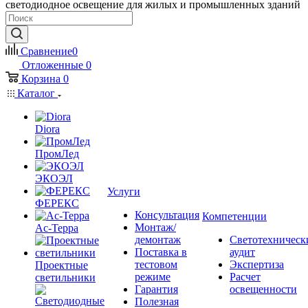
светодиодное освещение для жилых и промышленных зданий
Сравнение
0
Отложенные
0
Корзина
0
Каталог
Diora
ПромЛед
ЭКОЭЛ
Услуги
ФЕРЕКС
Консультация
Компетенции
Монтаж/
Ас-Терра
демонтаж
Светотехническ
Поставка в
аудит
тестовом
Экспертиза
Проектные
режиме
Расчет
светильники
Гарантия
освещенности
Полезная