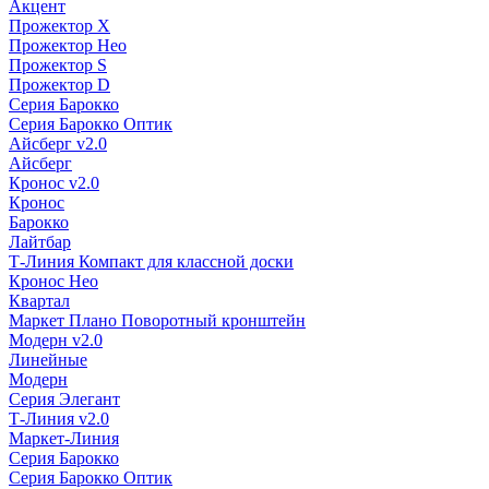
Акцент
Прожектор X
Прожектор Нео
Прожектор S
Прожектор D
Серия Барокко
Серия Барокко Оптик
Айсберг v2.0
Айсберг
Кронос v2.0
Кронос
Барокко
Лайтбар
Т-Линия Компакт для классной доски
Кронос Нео
Квартал
Маркет Плано Поворотный кронштейн
Модерн v2.0
Линейные
Модерн
Серия Элегант
Т-Линия v2.0
Маркет-Линия
Серия Барокко
Серия Барокко Оптик