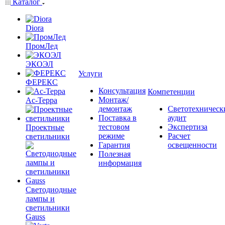
Каталог
Diora
ПромЛед
ЭКОЭЛ
Услуги
ФЕРЕКС
Консультация
Компетенции
Монтаж/
Ас-Терра
демонтаж
Светотехническ
Поставка в
аудит
тестовом
Экспертиза
Проектные
режиме
Расчет
светильники
Гарантия
освещенности
Полезная
информация
Светодиодные
лампы и
светильники
Gauss