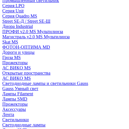
Промышленный светильник
Серия LPO
Серия Unit
Серия Quadro MS
Street SE-Д / Street SE-Ш
Диора Industrial
ПРОФИ v2.0 MS Мультилинза
Магистраль v2.0 MS Мультилинза
Skat MS
ФОТОН-ОПТИМА MD
Дороги и улицы
Гроза MS
Прожекторы
АС ВИКО MS
Открытые пространства
АС ВИКО MS
Светодиодные лампы и светильники Gauss
Gauss Умный свет
Лампы Filament
Лампы SMD
Прожекторы
Аксессуары
Лента
Светильники
Светодиодные лампы