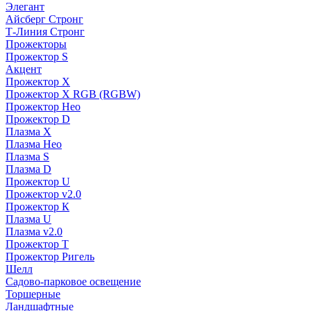
Элегант
Айсберг Стронг
Т-Линия Стронг
Прожекторы
Прожектор S
Акцент
Прожектор X
Прожектор Х RGB (RGBW)
Прожектор Нео
Прожектор D
Плазма X
Плазма Нео
Плазма S
Плазма D
Прожектор U
Прожектор v2.0
Прожектор К
Плазма U
Плазма v2.0
Прожектор Т
Прожектор Ригель
Шелл
Садово-парковое освещение
Торшерные
Ландшафтные