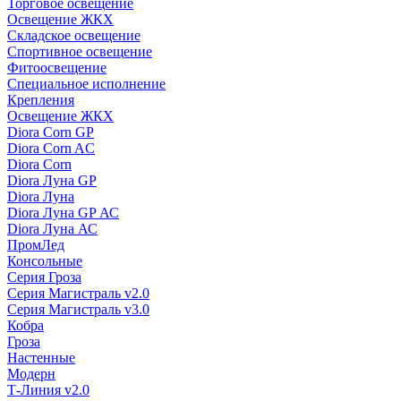
Торговое освещение
Освещение ЖКХ
Складское освещение
Спортивное освещение
Фитоосвещение
Специальное исполнение
Крепления
Освещение ЖКХ
Diora Corn GP
Diora Corn AC
Diora Corn
Diora Луна GP
Diora Луна
Diora Луна GP АС
Diora Луна АС
ПромЛед
Консольные
Серия Гроза
Серия Магистраль v2.0
Серия Магистраль v3.0
Кобра
Гроза
Настенные
Модерн
Т-Линия v2.0