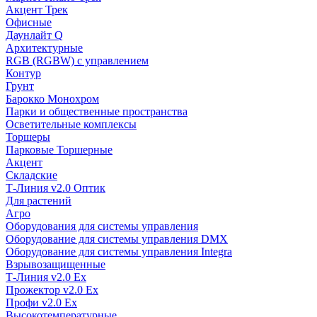
Акцент Трек
Офисные
Даунлайт Q
Архитектурные
RGB (RGBW) с управлением
Контур
Грунт
Барокко Монохром
Парки и общественные пространства
Осветительные комплексы
Торшеры
Парковые Торшерные
Акцент
Складские
Т-Линия v2.0 Оптик
Для растений
Агро
Оборудования для системы управления
Оборудование для системы управления DMX
Оборудование для системы управления Integra
Взрывозащищенные
Т-Линия v2.0 Ex
Прожектор v2.0 Ex
Профи v2.0 Ex
Высокотемпературные