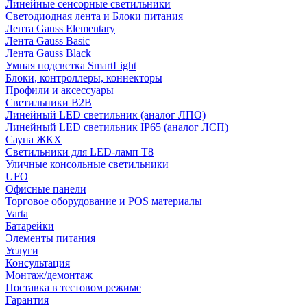
Линейные сенсорные светильники
Светодиодная лента и Блоки питания
Лента Gauss Elementary
Лента Gauss Basic
Лента Gauss Black
Умная подсветка SmartLight
Блоки, контроллеры, коннекторы
Профили и аксессуары
Светильники B2B
Линейный LED светильник (аналог ЛПО)
Линейный LED светильник IP65 (аналог ЛСП)
Сауна ЖКХ
Светильники для LED-ламп T8
Уличные консольные светильники
UFO
Офисные панели
Торговое оборудование и POS материалы
Varta
Батарейки
Элементы питания
Услуги
Консультация
Монтаж/демонтаж
Поставка в тестовом режиме
Гарантия