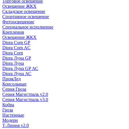
Торговое освещение
Освещение ЖКХ
Складское освещение
Спортивное освещение
Фитоосвещение
Специальное исполнение
Крепления
Освещение ЖКХ
Diora Corn GP
Diora Corn AC
Diora Corn
Diora Луна GP
Diora Луна
Diora Луна GP АС
Diora Луна АС
ПромЛед
Консольные
Серия Гроза
Серия Магистраль v2.0
Серия Магистраль v3.0
Кобра
Гроза
Настенные
Модерн
Т-Линия v2.0