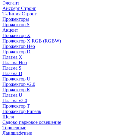
Элегант
Айсберг Стронг
Т-Линия Стронг
Прожекторы
Прожектор S
Акцент
Прожектор X
Прожектор Х RGB (RGBW)
Прожектор Нео
Прожектор D
Плазма X
Плазма Нео
Плазма S
Плазма D
Прожектор U
Прожектор v2.0
Прожектор К
Плазма U
Плазма v2.0
Прожектор Т
Прожектор Ригель
Шелл
Садово-парковое освещение
Торшерные
Ландшафтные