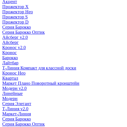
Акцент
Прожектор X
Прожектор Нео
Прожектор S
Прожектор D
Серия Барокко
Серия Барокко Оптик
Айсберг v2.0
Айсберг
Кронос v2.0
Кронос
Барокко
Лайтбар
Т-Линия Компакт для классной доски
Кронос Нео
Квартал
Маркет Плано Поворотный кронштейн
Модерн v2.0
Линейные
Модерн
Серия Элегант
Т-Линия v2.0
Маркет-Линия
Серия Барокко
Серия Барокко Оптик