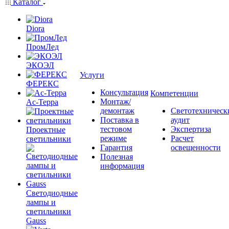
Каталог
Diora
ПромЛед
ЭКОЭЛ
Услуги
ФЕРЕКС
Консультация
Компетенции
Монтаж/
Ас-Терра
демонтаж
Светотехническ
Поставка в
аудит
тестовом
Экспертиза
Проектные
режиме
Расчет
светильники
Гарантия
освещенности
Полезная
информация
Светодиодные
лампы и
светильники
Gauss