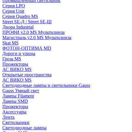
Промышленный светильник
Серия LPO
Серия Unit
Серия Quadro MS
Street SE-Д / Street SE-Ш
Диора Industrial
ПРОФИ v2.0 MS Мультилинза
Магистраль v2.0 MS Мультилинза
Skat MS
ФОТОН-ОПТИМА MD
Дороги и улицы
Гроза MS
Прожекторы
АС ВИКО MS
Открытые пространства
АС ВИКО MS
Светодиодные лампы и светильники Gauss
Gauss Умный свет
Лампы Filament
Лампы SMD
Прожекторы
Аксессуары
Лента
Светильники
Светодиодные лампы