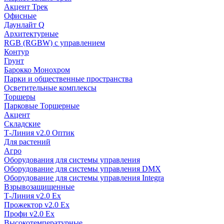
Акцент Трек
Офисные
Даунлайт Q
Архитектурные
RGB (RGBW) с управлением
Контур
Грунт
Барокко Монохром
Парки и общественные пространства
Осветительные комплексы
Торшеры
Парковые Торшерные
Акцент
Складские
Т-Линия v2.0 Оптик
Для растений
Агро
Оборудования для системы управления
Оборудование для системы управления DMX
Оборудование для системы управления Integra
Взрывозащищенные
Т-Линия v2.0 Ex
Прожектор v2.0 Ex
Профи v2.0 Ex
Высокотемпературные