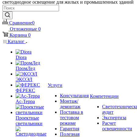
светодиодное освещение для жилых и промышленных зданий
Сравнение
0
Отложенные
0
Корзина
0
Каталог
Diora
ПромЛед
ЭКОЭЛ
Услуги
ФЕРЕКС
Консультация
Компетенции
Монтаж/
Ас-Терра
демонтаж
Светотехническ
Поставка в
аудит
тестовом
Экспертиза
Проектные
режиме
Расчет
светильники
Гарантия
освещенности
Полезная