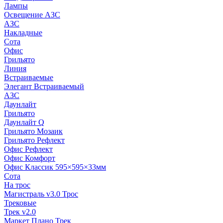
Лампы
Освещение АЗС
АЗС
Накладные
Сота
Офис
Грильято
Линия
Встраиваемые
Элегант Встраиваемый
АЗС
Даунлайт
Грильято
Даунлайт Q
Грильято Мозаик
Грильято Рефлект
Офис Рефлект
Офис Комфорт
Офис Классик 595×595×33мм
Сота
На трос
Магистраль v3.0 Трос
Трековые
Трек v2.0
Маркет Плано Трек