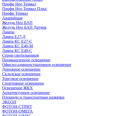
Профи Нео Термал
Профи Нео Термал Плюс
Профи Термал
Аварийные
Желудь Нео БАП
Желудь Нео БАП Датчик
Лампы
Лампа Е27-Д
Лампа КС Е27-С
Лампа КС Е40-М
Лампа КС Е40-С
Серии светильников
Промышленное освещение
Офисно-административное освещение
Дорожное освещение
Складское освещение
Торговое освещение
Спортивное освещение
Освещение ЖКХ
Архитектурное освещение
Площади и транспортные развязки
ЭКОЭЛ
ФОТОН-СТРИТ
ФОТОН-ОМЕГА
ФОТОН-ОФИС