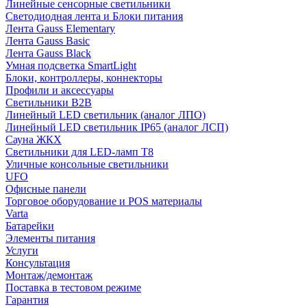
Линейные сенсорные светильники
Светодиодная лента и Блоки питания
Лента Gauss Elementary
Лента Gauss Basic
Лента Gauss Black
Умная подсветка SmartLight
Блоки, контроллеры, коннекторы
Профили и аксессуары
Светильники B2B
Линейный LED светильник (аналог ЛПО)
Линейный LED светильник IP65 (аналог ЛСП)
Сауна ЖКХ
Светильники для LED-ламп T8
Уличные консольные светильники
UFO
Офисные панели
Торговое оборудование и POS материалы
Varta
Батарейки
Элементы питания
Услуги
Консультация
Монтаж/демонтаж
Поставка в тестовом режиме
Гарантия