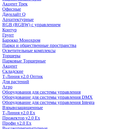
Акцент Трек
Офисные
Даунлайт Q
Архитектурные
RGB (RGBW) с управлением
Контур
Грунт
Барокко Монохром
Парки и общественные пространства
Осветительные комплексы
Торшеры
Парковые Торшерные
Акцент
Складские
Т-Линия v2.0 Оптик
Для растений
Агро
Оборудования для системы управления
Оборудование для системы управления DMX
Оборудование для системы управления Integra
Взрывозащищенные
Т-Линия v2.0 Ex
Прожектор v2.0 Ex
Профи v2.0 Ex
Высокотемпературные