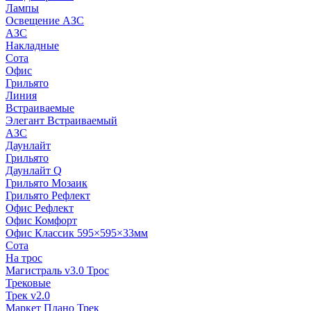
Лампы
Освещение АЗС
АЗС
Накладные
Сота
Офис
Грильято
Линия
Встраиваемые
Элегант Встраиваемый
АЗС
Даунлайт
Грильято
Даунлайт Q
Грильято Мозаик
Грильято Рефлект
Офис Рефлект
Офис Комфорт
Офис Классик 595×595×33мм
Сота
На трос
Магистраль v3.0 Трос
Трековые
Трек v2.0
Маркет Плано Трек