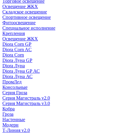
Торговое освещение
Освещение ЖКХ
Складское освещение
Спортивное освещение
Фитоосвещение
Специальное исполнение
Крепления
Освещение ЖКХ
Diora Corn GP
Diora Corn AC
Diora Corn
Diora Луна GP
Diora Луна
Diora Луна GP АС
Diora Луна АС
ПромЛед
Консольные
Серия Гроза
Серия Магистраль v2.0
Серия Магистраль v3.0
Кобра
Гроза
Настенные
Модерн
Т-Линия v2.0