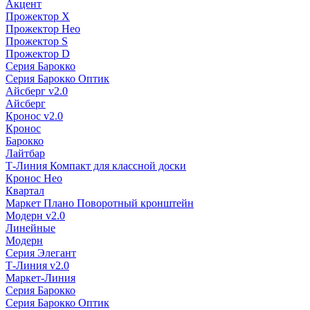
Акцент
Прожектор X
Прожектор Нео
Прожектор S
Прожектор D
Серия Барокко
Серия Барокко Оптик
Айсберг v2.0
Айсберг
Кронос v2.0
Кронос
Барокко
Лайтбар
Т-Линия Компакт для классной доски
Кронос Нео
Квартал
Маркет Плано Поворотный кронштейн
Модерн v2.0
Линейные
Модерн
Серия Элегант
Т-Линия v2.0
Маркет-Линия
Серия Барокко
Серия Барокко Оптик