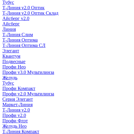
Тубус
Т-Линия v2.0 Оптик
Т-Линия v2.0 Оптик Склад
Айсберг v2.0
Айсберг
Линия
Т-Линия Слим
Т-Линия Оптима
Т-Линия Оптима СЛ
Элегант
Квантум
Подвесные
Профи Нео
Профи v3.0 Мультилинза
Желудь
Тубус
Профи Компакт
Профи v2.0 Мультилинза
Серия Элегант
Маркет-Линия
Т-Линия v2.0
Профи v2.0
Профи Флэт
Желудь Нео
Т-Линия Компакт