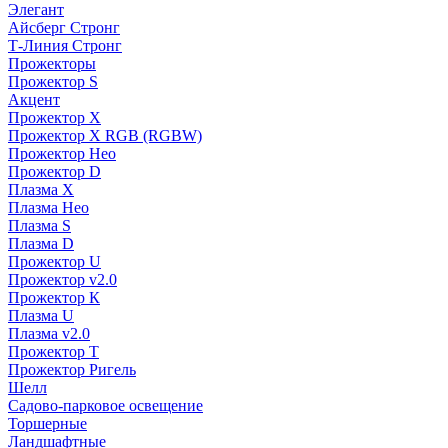
Элегант
Айсберг Стронг
Т-Линия Стронг
Прожекторы
Прожектор S
Акцент
Прожектор X
Прожектор Х RGB (RGBW)
Прожектор Нео
Прожектор D
Плазма X
Плазма Нео
Плазма S
Плазма D
Прожектор U
Прожектор v2.0
Прожектор К
Плазма U
Плазма v2.0
Прожектор Т
Прожектор Ригель
Шелл
Садово-парковое освещение
Торшерные
Ландшафтные