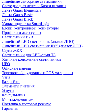
Линейные сенсорные светильники
Светодиодная лента и Блоки питания
Лента Gauss Elementary
Лента Gauss Basic
Лента Gauss Black
Умная подсветка SmartLight
Блоки, контроллеры, коннекторы
Профили и аксессуары
Светильники B2B
Линейный LED светильник (аналог ЛПО)
Линейный LED светильник IP65 (аналог ЛСП)
Сауна ЖКХ
Светильники для LED-ламп T8
Уличные консольные светильники
UFO
Офисные панели
Торговое оборудование и POS материалы
Varta
Батарейки
Элементы питания
Услуги
Консультация
Монтаж/демонтаж
Поставка в тестовом режиме
Гарантия