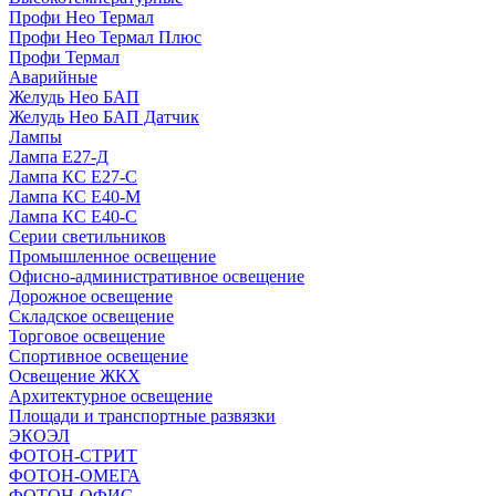
Профи Нео Термал
Профи Нео Термал Плюс
Профи Термал
Аварийные
Желудь Нео БАП
Желудь Нео БАП Датчик
Лампы
Лампа Е27-Д
Лампа КС Е27-С
Лампа КС Е40-М
Лампа КС Е40-С
Серии светильников
Промышленное освещение
Офисно-административное освещение
Дорожное освещение
Складское освещение
Торговое освещение
Спортивное освещение
Освещение ЖКХ
Архитектурное освещение
Площади и транспортные развязки
ЭКОЭЛ
ФОТОН-СТРИТ
ФОТОН-ОМЕГА
ФОТОН-ОФИС