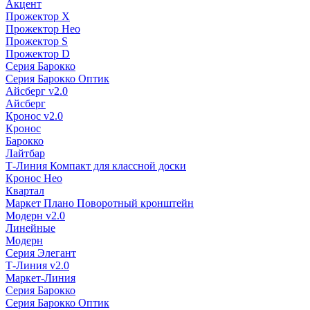
Акцент
Прожектор X
Прожектор Нео
Прожектор S
Прожектор D
Серия Барокко
Серия Барокко Оптик
Айсберг v2.0
Айсберг
Кронос v2.0
Кронос
Барокко
Лайтбар
Т-Линия Компакт для классной доски
Кронос Нео
Квартал
Маркет Плано Поворотный кронштейн
Модерн v2.0
Линейные
Модерн
Серия Элегант
Т-Линия v2.0
Маркет-Линия
Серия Барокко
Серия Барокко Оптик