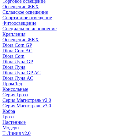
Торговое освещение
Освещение ЖКХ
Складское освещение
Спортивное освещение
Фитоосвещение
Специальное исполнение
Крепления
Освещение ЖКХ
Diora Corn GP
Diora Corn AC
Diora Corn
Diora Луна GP
Diora Луна
Diora Луна GP АС
Diora Луна АС
ПромЛед
Консольные
Серия Гроза
Серия Магистраль v2.0
Серия Магистраль v3.0
Кобра
Гроза
Настенные
Модерн
Т-Линия v2.0