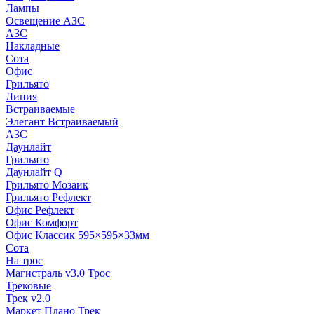
Лампы
Освещение АЗС
АЗС
Накладные
Сота
Офис
Грильято
Линия
Встраиваемые
Элегант Встраиваемый
АЗС
Даунлайт
Грильято
Даунлайт Q
Грильято Мозаик
Грильято Рефлект
Офис Рефлект
Офис Комфорт
Офис Классик 595×595×33мм
Сота
На трос
Магистраль v3.0 Трос
Трековые
Трек v2.0
Маркет Плано Трек