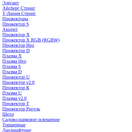
Элегант
Айсберг Стронг
Т-Линия Стронг
Прожекторы
Прожектор S
Акцент
Прожектор X
Прожектор Х RGB (RGBW)
Прожектор Нео
Прожектор D
Плазма X
Плазма Нео
Плазма S
Плазма D
Прожектор U
Прожектор v2.0
Прожектор К
Плазма U
Плазма v2.0
Прожектор Т
Прожектор Ригель
Шелл
Садово-парковое освещение
Торшерные
Ландшафтные