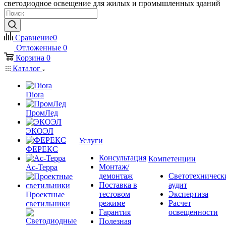
светодиодное освещение для жилых и промышленных зданий
Сравнение
0
Отложенные
0
Корзина
0
Каталог
Diora
ПромЛед
ЭКОЭЛ
Услуги
ФЕРЕКС
Консультация
Компетенции
Монтаж/
Ас-Терра
демонтаж
Светотехническ
Поставка в
аудит
тестовом
Экспертиза
Проектные
режиме
Расчет
светильники
Гарантия
освещенности
Полезная