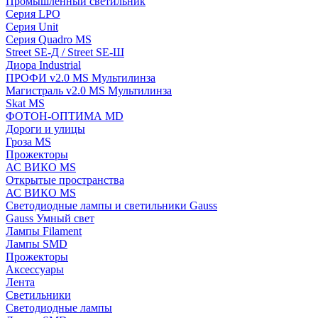
Промышленный светильник
Серия LPO
Серия Unit
Серия Quadro MS
Street SE-Д / Street SE-Ш
Диора Industrial
ПРОФИ v2.0 MS Мультилинза
Магистраль v2.0 MS Мультилинза
Skat MS
ФОТОН-ОПТИМА MD
Дороги и улицы
Гроза MS
Прожекторы
АС ВИКО MS
Открытые пространства
АС ВИКО MS
Светодиодные лампы и светильники Gauss
Gauss Умный свет
Лампы Filament
Лампы SMD
Прожекторы
Аксессуары
Лента
Светильники
Светодиодные лампы