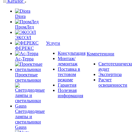
Каталог
Diora
ПромЛед
ЭКОЭЛ
Услуги
ФЕРЕКС
Консультация
Компетенции
Монтаж/
Ас-Терра
демонтаж
Светотехническ
Поставка в
аудит
тестовом
Экспертиза
Проектные
режиме
Расчет
светильники
Гарантия
освещенности
Полезная
информация
Светодиодные
лампы и
светильники
Gauss