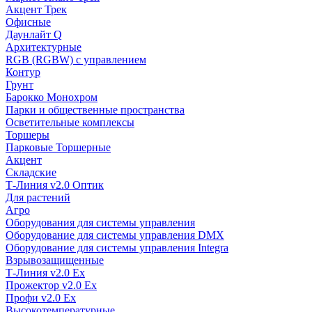
Акцент Трек
Офисные
Даунлайт Q
Архитектурные
RGB (RGBW) с управлением
Контур
Грунт
Барокко Монохром
Парки и общественные пространства
Осветительные комплексы
Торшеры
Парковые Торшерные
Акцент
Складские
Т-Линия v2.0 Оптик
Для растений
Агро
Оборудования для системы управления
Оборудование для системы управления DMX
Оборудование для системы управления Integra
Взрывозащищенные
Т-Линия v2.0 Ex
Прожектор v2.0 Ex
Профи v2.0 Ex
Высокотемпературные