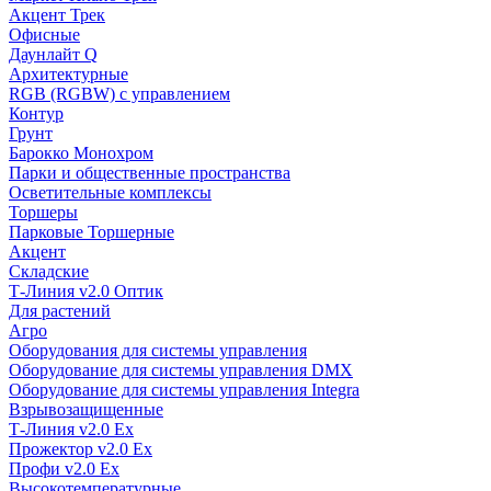
Акцент Трек
Офисные
Даунлайт Q
Архитектурные
RGB (RGBW) с управлением
Контур
Грунт
Барокко Монохром
Парки и общественные пространства
Осветительные комплексы
Торшеры
Парковые Торшерные
Акцент
Складские
Т-Линия v2.0 Оптик
Для растений
Агро
Оборудования для системы управления
Оборудование для системы управления DMX
Оборудование для системы управления Integra
Взрывозащищенные
Т-Линия v2.0 Ex
Прожектор v2.0 Ex
Профи v2.0 Ex
Высокотемпературные