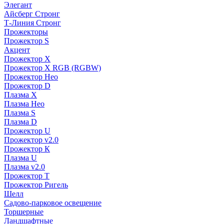
Элегант
Айсберг Стронг
Т-Линия Стронг
Прожекторы
Прожектор S
Акцент
Прожектор X
Прожектор Х RGB (RGBW)
Прожектор Нео
Прожектор D
Плазма X
Плазма Нео
Плазма S
Плазма D
Прожектор U
Прожектор v2.0
Прожектор К
Плазма U
Плазма v2.0
Прожектор Т
Прожектор Ригель
Шелл
Садово-парковое освещение
Торшерные
Ландшафтные