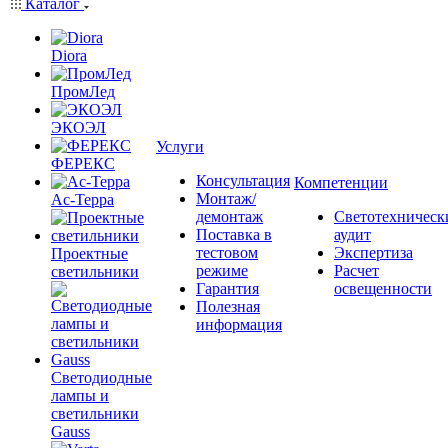
Каталог
Diora
ПромЛед
ЭКОЭЛ
Услуги
ФЕРЕКС
Консультация
Компетенции
Монтаж/
Ас-Терра
демонтаж
Светотехническ
Поставка в
аудит
тестовом
Экспертиза
Проектные
режиме
Расчет
светильники
Гарантия
освещенности
Полезная
информация
Светодиодные
лампы и
светильники
Gauss