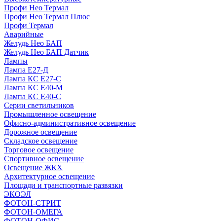
Профи Нео Термал
Профи Нео Термал Плюс
Профи Термал
Аварийные
Желудь Нео БАП
Желудь Нео БАП Датчик
Лампы
Лампа Е27-Д
Лампа КС Е27-С
Лампа КС Е40-М
Лампа КС Е40-С
Серии светильников
Промышленное освещение
Офисно-административное освещение
Дорожное освещение
Складское освещение
Торговое освещение
Спортивное освещение
Освещение ЖКХ
Архитектурное освещение
Площади и транспортные развязки
ЭКОЭЛ
ФОТОН-СТРИТ
ФОТОН-ОМЕГА
ФОТОН-ОФИС