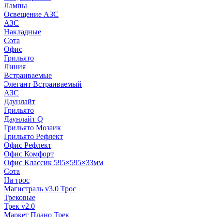
Лампы
Освещение АЗС
АЗС
Накладные
Сота
Офис
Грильято
Линия
Встраиваемые
Элегант Встраиваемый
АЗС
Даунлайт
Грильято
Даунлайт Q
Грильято Мозаик
Грильято Рефлект
Офис Рефлект
Офис Комфорт
Офис Классик 595×595×33мм
Сота
На трос
Магистраль v3.0 Трос
Трековые
Трек v2.0
Маркет Плано Трек