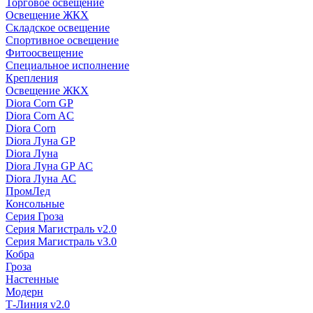
Торговое освещение
Освещение ЖКХ
Складское освещение
Спортивное освещение
Фитоосвещение
Специальное исполнение
Крепления
Освещение ЖКХ
Diora Corn GP
Diora Corn AC
Diora Corn
Diora Луна GP
Diora Луна
Diora Луна GP АС
Diora Луна АС
ПромЛед
Консольные
Серия Гроза
Серия Магистраль v2.0
Серия Магистраль v3.0
Кобра
Гроза
Настенные
Модерн
Т-Линия v2.0