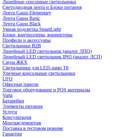
Линейные сенсорные светильники
Светодиодная лента и Блоки питания
Лента Gauss Elementary
Лента Gauss Basic
Лента Gauss Black
Умная подсветка SmartLight
Блоки, контроллеры, коннекторы
Профили и аксессуары
Светильники B2B
Линейный LED светильник (аналог ЛПО)
Линейный LED светильник IP65 (аналог ЛСП)
Сауна ЖКХ
Светильники для LED-ламп T8
Уличные консольные светильники
UFO
Офисные панели
Торговое оборудование и POS материалы
Varta
Батарейки
Элементы питания
Услуги
Консультация
Монтаж/демонтаж
Поставка в тестовом режиме
Гарантия