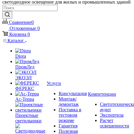
светодиодное освещение для жилых и промышленных зданий
Сравнение
0
Отложенные
0
Корзина
0
Каталог
Diora
ПромЛед
ЭКОЭЛ
Услуги
ФЕРЕКС
Консультация
Компетенции
Монтаж/
Ас-Терра
демонтаж
Светотехническ
Поставка в
аудит
тестовом
Экспертиза
Проектные
режиме
Расчет
светильники
Гарантия
освещенности
Полезная