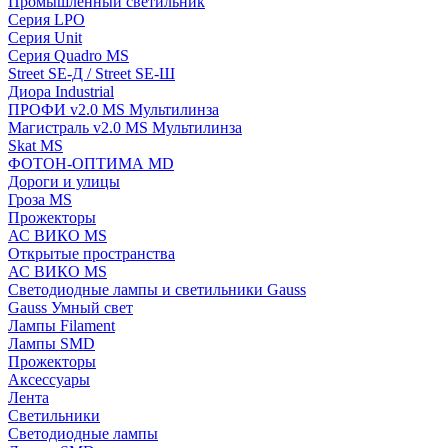
Промышленный светильник
Серия LPO
Серия Unit
Серия Quadro MS
Street SE-Д / Street SE-Ш
Диора Industrial
ПРОФИ v2.0 MS Мультилинза
Магистраль v2.0 MS Мультилинза
Skat MS
ФОТОН-ОПТИМА MD
Дороги и улицы
Гроза MS
Прожекторы
АС ВИКО MS
Открытые пространства
АС ВИКО MS
Светодиодные лампы и светильники Gauss
Gauss Умный свет
Лампы Filament
Лампы SMD
Прожекторы
Аксессуары
Лента
Светильники
Светодиодные лампы