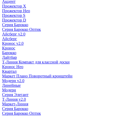
Акцент
Прожектор X
Прожектор Нео
Прожектор S
Прожектор D
Серия Барокко
Серия Барокко Оптик
Айсберг v2.0
Айсберг
Кронос v2.0
Кронос
Барокко
Лайтбар
Т-Линия Компакт для классной доски
Кронос Нео
Квартал
Маркет Плано Поворотный кронштейн
Модерн v2.0
Линейные
Модерн
Серия Элегант
Т-Линия v2.0
Маркет-Линия
Серия Барокко
Серия Барокко Оптик