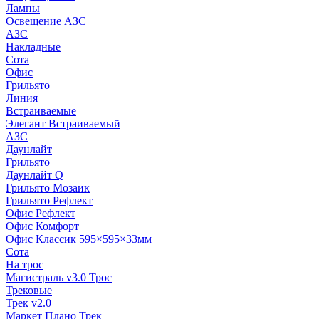
Лампы
Освещение АЗС
АЗС
Накладные
Сота
Офис
Грильято
Линия
Встраиваемые
Элегант Встраиваемый
АЗС
Даунлайт
Грильято
Даунлайт Q
Грильято Мозаик
Грильято Рефлект
Офис Рефлект
Офис Комфорт
Офис Классик 595×595×33мм
Сота
На трос
Магистраль v3.0 Трос
Трековые
Трек v2.0
Маркет Плано Трек