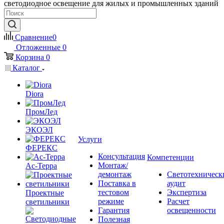
светодиодное освещение для жилых и промышленных зданий
Сравнение
0
Отложенные
0
Корзина
0
Каталог
Diora
ПромЛед
ЭКОЭЛ
Услуги
ФЕРЕКС
Консультация
Компетенции
Монтаж/
Ас-Терра
демонтаж
Светотехническ
Поставка в
аудит
тестовом
Экспертиза
Проектные
режиме
Расчет
светильники
Гарантия
освещенности
Полезная