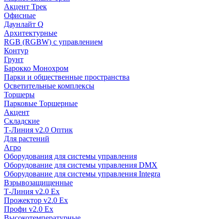
Акцент Трек
Офисные
Даунлайт Q
Архитектурные
RGB (RGBW) с управлением
Контур
Грунт
Барокко Монохром
Парки и общественные пространства
Осветительные комплексы
Торшеры
Парковые Торшерные
Акцент
Складские
Т-Линия v2.0 Оптик
Для растений
Агро
Оборудования для системы управления
Оборудование для системы управления DMX
Оборудование для системы управления Integra
Взрывозащищенные
Т-Линия v2.0 Ex
Прожектор v2.0 Ex
Профи v2.0 Ex
Высокотемпературные