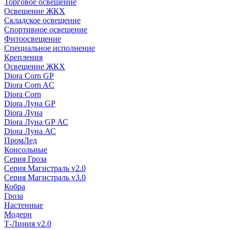
Торговое освещение
Освещение ЖКХ
Складское освещение
Спортивное освещение
Фитоосвещение
Специальное исполнение
Крепления
Освещение ЖКХ
Diora Corn GP
Diora Corn AC
Diora Corn
Diora Луна GP
Diora Луна
Diora Луна GP АС
Diora Луна АС
ПромЛед
Консольные
Серия Гроза
Серия Магистраль v2.0
Серия Магистраль v3.0
Кобра
Гроза
Настенные
Модерн
Т-Линия v2.0