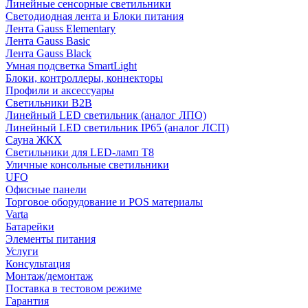
Линейные сенсорные светильники
Светодиодная лента и Блоки питания
Лента Gauss Elementary
Лента Gauss Basic
Лента Gauss Black
Умная подсветка SmartLight
Блоки, контроллеры, коннекторы
Профили и аксессуары
Светильники B2B
Линейный LED светильник (аналог ЛПО)
Линейный LED светильник IP65 (аналог ЛСП)
Сауна ЖКХ
Светильники для LED-ламп T8
Уличные консольные светильники
UFO
Офисные панели
Торговое оборудование и POS материалы
Varta
Батарейки
Элементы питания
Услуги
Консультация
Монтаж/демонтаж
Поставка в тестовом режиме
Гарантия