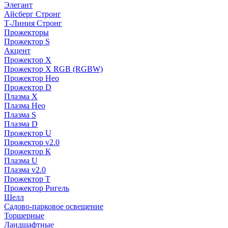
Элегант
Айсберг Стронг
Т-Линия Стронг
Прожекторы
Прожектор S
Акцент
Прожектор X
Прожектор Х RGB (RGBW)
Прожектор Нео
Прожектор D
Плазма X
Плазма Нео
Плазма S
Плазма D
Прожектор U
Прожектор v2.0
Прожектор К
Плазма U
Плазма v2.0
Прожектор Т
Прожектор Ригель
Шелл
Садово-парковое освещение
Торшерные
Ландшафтные