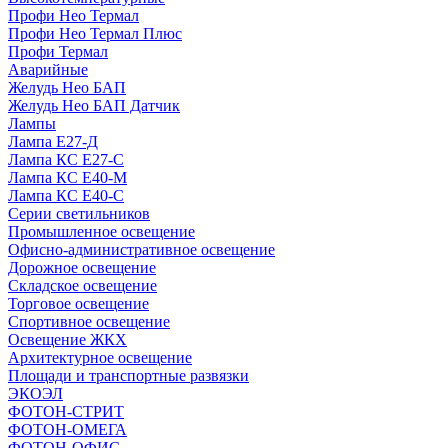
Профи Нео Термал
Профи Нео Термал Плюс
Профи Термал
Аварийные
Желудь Нео БАП
Желудь Нео БАП Датчик
Лампы
Лампа Е27-Д
Лампа КС Е27-С
Лампа КС Е40-М
Лампа КС Е40-С
Серии светильников
Промышленное освещение
Офисно-административное освещение
Дорожное освещение
Складское освещение
Торговое освещение
Спортивное освещение
Освещение ЖКХ
Архитектурное освещение
Площади и транспортные развязки
ЭКОЭЛ
ФОТОН-СТРИТ
ФОТОН-ОМЕГА
ФОТОН-ОФИС