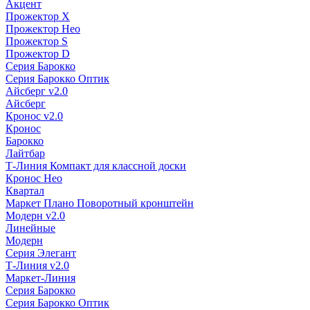
Акцент
Прожектор X
Прожектор Нео
Прожектор S
Прожектор D
Серия Барокко
Серия Барокко Оптик
Айсберг v2.0
Айсберг
Кронос v2.0
Кронос
Барокко
Лайтбар
Т-Линия Компакт для классной доски
Кронос Нео
Квартал
Маркет Плано Поворотный кронштейн
Модерн v2.0
Линейные
Модерн
Серия Элегант
Т-Линия v2.0
Маркет-Линия
Серия Барокко
Серия Барокко Оптик