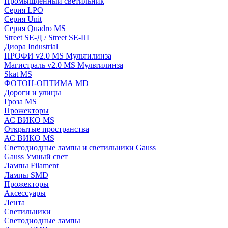
Промышленный светильник
Серия LPO
Серия Unit
Серия Quadro MS
Street SE-Д / Street SE-Ш
Диора Industrial
ПРОФИ v2.0 MS Мультилинза
Магистраль v2.0 MS Мультилинза
Skat MS
ФОТОН-ОПТИМА MD
Дороги и улицы
Гроза MS
Прожекторы
АС ВИКО MS
Открытые пространства
АС ВИКО MS
Светодиодные лампы и светильники Gauss
Gauss Умный свет
Лампы Filament
Лампы SMD
Прожекторы
Аксессуары
Лента
Светильники
Светодиодные лампы