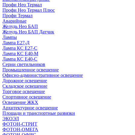
Профи Нео Термал
Профи Нео Термал Плюс
Профи Термал
Аварийные
Желудь Нео БАП
Желудь Нео БАП Датчик
Лампы
Лампа Е27-Д
Лампа КС Е27-С
Лампа КС Е40-М
Лампа КС Е40-С
Серии светильников
Промышленное освещение
Офисно-административное освещение
Дорожное освещение
Складское освещение
Торговое освещение
Спортивное освещение
Освещение ЖКХ
Архитектурное освещение
Площади и транспортные развязки
ЭКОЭЛ
ФОТОН-СТРИТ
ФОТОН-ОМЕГА
ФОТОН-ОФИС