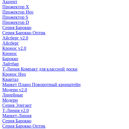
Акцент
Прожектор X
Прожектор Нео
Прожектор S
Прожектор D
Серия Барокко
Серия Барокко Оптик
Айсберг v2.0
Айсберг
Кронос v2.0
Кронос
Барокко
Лайтбар
Т-Линия Компакт для классной доски
Кронос Нео
Квартал
Маркет Плано Поворотный кронштейн
Модерн v2.0
Линейные
Модерн
Серия Элегант
Т-Линия v2.0
Маркет-Линия
Серия Барокко
Серия Барокко Оптик