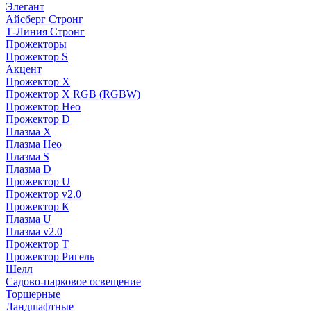
Элегант
Айсберг Стронг
Т-Линия Стронг
Прожекторы
Прожектор S
Акцент
Прожектор X
Прожектор Х RGB (RGBW)
Прожектор Нео
Прожектор D
Плазма X
Плазма Нео
Плазма S
Плазма D
Прожектор U
Прожектор v2.0
Прожектор К
Плазма U
Плазма v2.0
Прожектор Т
Прожектор Ригель
Шелл
Садово-парковое освещение
Торшерные
Ландшафтные