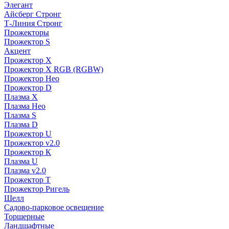
Элегант
Айсберг Стронг
Т-Линия Стронг
Прожекторы
Прожектор S
Акцент
Прожектор X
Прожектор Х RGB (RGBW)
Прожектор Нео
Прожектор D
Плазма X
Плазма Нео
Плазма S
Плазма D
Прожектор U
Прожектор v2.0
Прожектор К
Плазма U
Плазма v2.0
Прожектор Т
Прожектор Ригель
Шелл
Садово-парковое освещение
Торшерные
Ландшафтные