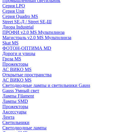
Промышленный светильник
Серия LPO
Серия Unit
Серия Quadro MS
Street SE-Д / Street SE-Ш
Диора Industrial
ПРОФИ v2.0 MS Мультилинза
Магистраль v2.0 MS Мультилинза
Skat MS
ФОТОН-ОПТИМА MD
Дороги и улицы
Гроза MS
Прожекторы
АС ВИКО MS
Открытые пространства
АС ВИКО MS
Светодиодные лампы и светильники Gauss
Gauss Умный свет
Лампы Filament
Лампы SMD
Прожекторы
Аксессуары
Лента
Светильники
Светодиодные лампы