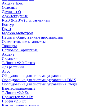
Акцент Трек
Офисные
Даунлайт Q
Архитектурные
RGB (RGBW) с управлением
Контур
Грунт
Барокко Монохром
Парки и общественные пространства
Осветительные комплексы
Торшеры
Парковые Торшерные
Акцент
Складские
Т-Линия v2.0 Оптик
Для растений
Агро
Оборудования для системы управления
Оборудование для системы управления DMX
Оборудование для системы управления Integra
Взрывозащищенные
Т-Линия v2.0 Ex
Прожектор v2.0 Ex
Профи v2.0 Ex
Высокотемпературные