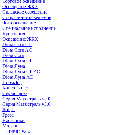
Торговое освещение
Освещение ЖКХ
Складское освещение
Спортивное освещение
Фитоосвещение
Специальное исполнение
Крепления
Освещение ЖКХ
Diora Corn GP
Diora Corn AC
Diora Corn
Diora Луна GP
Diora Луна
Diora Луна GP АС
Diora Луна АС
ПромЛед
Консольные
Серия Гроза
Серия Магистраль v2.0
Серия Магистраль v3.0
Кобра
Гроза
Настенные
Модерн
Т-Линия v2.0