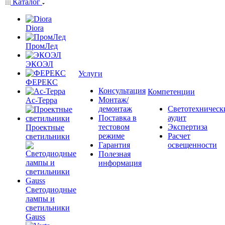
Каталог
Diora
ПромЛед
ЭКОЭЛ
Услуги
ФЕРЕКС
Консультация
Компетенции
Монтаж/
Ас-Терра
демонтаж
Светотехническ
Поставка в
аудит
тестовом
Экспертиза
Проектные
режиме
Расчет
светильники
Гарантия
освещенности
Полезная
информация
Светодиодные
лампы и
светильники
Gauss