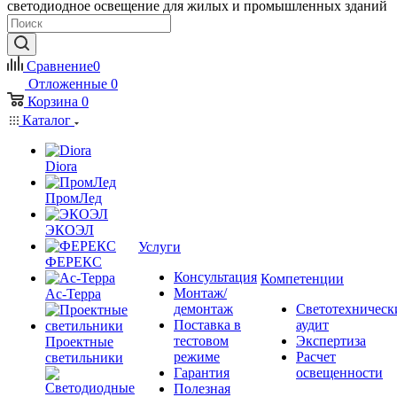
светодиодное освещение для жилых и промышленных зданий
Сравнение
0
Отложенные
0
Корзина
0
Каталог
Diora
ПромЛед
ЭКОЭЛ
Услуги
ФЕРЕКС
Консультация
Компетенции
Монтаж/
Ас-Терра
демонтаж
Светотехническ
Поставка в
аудит
тестовом
Экспертиза
Проектные
режиме
Расчет
светильники
Гарантия
освещенности
Полезная