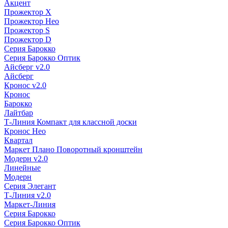
Акцент
Прожектор X
Прожектор Нео
Прожектор S
Прожектор D
Серия Барокко
Серия Барокко Оптик
Айсберг v2.0
Айсберг
Кронос v2.0
Кронос
Барокко
Лайтбар
Т-Линия Компакт для классной доски
Кронос Нео
Квартал
Маркет Плано Поворотный кронштейн
Модерн v2.0
Линейные
Модерн
Серия Элегант
Т-Линия v2.0
Маркет-Линия
Серия Барокко
Серия Барокко Оптик