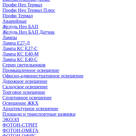
Профи Нео Термал
Профи Нео Термал Плюс
Профи Термал
Аварийные
Желудь Нео БАП
Желудь Нео БАП Датчик
Лампы
Лампа Е27-Д
Лампа КС Е27-С
Лампа КС Е40-М
Лампа КС Е40-С
Серии светильников
Промышленное освещение
Офисно-административное освещение
Дорожное освещение
Складское освещение
Торговое освещение
Спортивное освещение
Освещение ЖКХ
Архитектурное освещение
Площади и транспортные развязки
ЭКОЭЛ
ФОТОН-СТРИТ
ФОТОН-ОМЕГА
ФОТОН-ОФИС