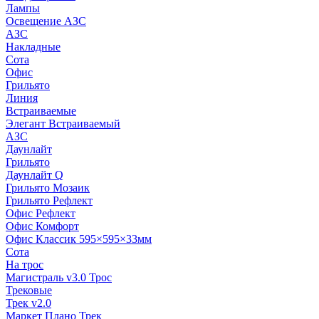
Лампы
Освещение АЗС
АЗС
Накладные
Сота
Офис
Грильято
Линия
Встраиваемые
Элегант Встраиваемый
АЗС
Даунлайт
Грильято
Даунлайт Q
Грильято Мозаик
Грильято Рефлект
Офис Рефлект
Офис Комфорт
Офис Классик 595×595×33мм
Сота
На трос
Магистраль v3.0 Трос
Трековые
Трек v2.0
Маркет Плано Трек