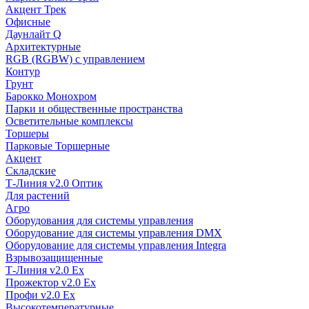
Акцент Трек
Офисные
Даунлайт Q
Архитектурные
RGB (RGBW) с управлением
Контур
Грунт
Барокко Монохром
Парки и общественные пространства
Осветительные комплексы
Торшеры
Парковые Торшерные
Акцент
Складские
Т-Линия v2.0 Оптик
Для растений
Агро
Оборудования для системы управления
Оборудование для системы управления DMX
Оборудование для системы управления Integra
Взрывозащищенные
Т-Линия v2.0 Ex
Прожектор v2.0 Ex
Профи v2.0 Ex
Высокотемпературные