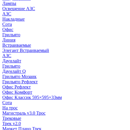
Лампы
Освещение АЗС
АЗС
Накладные
Сота
Офис
Грильято
Линия
Встраиваемые
Элегант Встраиваемый
АЗС
Даунлайт
Грильято
Даунлайт Q
Грильято Мозаик
Грильято Рефлект
Офис Рефлект
Офис Комфорт
Офис Классик 595×595×33мм
Сота
На трос
Магистраль v3.0 Трос
Трековые
Трек v2.0
Маркет Плано Трек