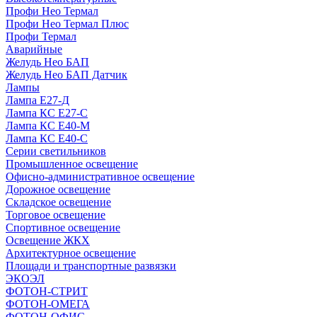
Профи Нео Термал
Профи Нео Термал Плюс
Профи Термал
Аварийные
Желудь Нео БАП
Желудь Нео БАП Датчик
Лампы
Лампа Е27-Д
Лампа КС Е27-С
Лампа КС Е40-М
Лампа КС Е40-С
Серии светильников
Промышленное освещение
Офисно-административное освещение
Дорожное освещение
Складское освещение
Торговое освещение
Спортивное освещение
Освещение ЖКХ
Архитектурное освещение
Площади и транспортные развязки
ЭКОЭЛ
ФОТОН-СТРИТ
ФОТОН-ОМЕГА
ФОТОН-ОФИС