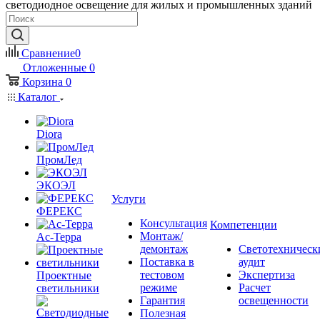
светодиодное освещение для жилых и промышленных зданий
Сравнение
0
Отложенные
0
Корзина
0
Каталог
Diora
ПромЛед
ЭКОЭЛ
Услуги
ФЕРЕКС
Консультация
Компетенции
Монтаж/
Ас-Терра
демонтаж
Светотехническ
Поставка в
аудит
тестовом
Экспертиза
Проектные
режиме
Расчет
светильники
Гарантия
освещенности
Полезная