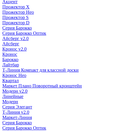
Акцент
Прожектор X
Прожектор Нео
Прожектор S
Прожектор D
Серия Барокко
Серия Барокко Оптик
Айсберг v2.0
Айсберг
Кронос v2.0
Кронос
Барокко
Лайтбар
Т-Линия Компакт для классной доски
Кронос Нео
Квартал
Маркет Плано Поворотный кронштейн
Модерн v2.0
Линейные
Модерн
Серия Элегант
Т-Линия v2.0
Маркет-Линия
Серия Барокко
Серия Барокко Оптик