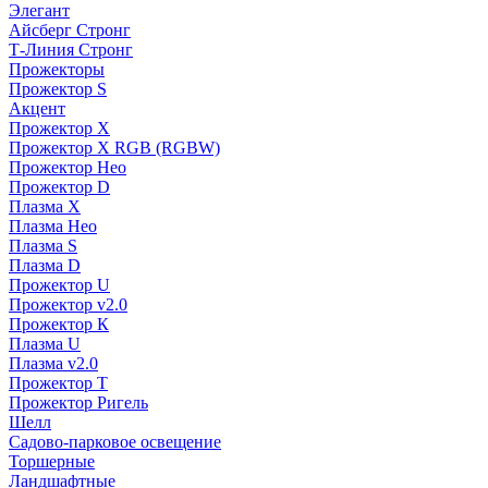
Элегант
Айсберг Стронг
Т-Линия Стронг
Прожекторы
Прожектор S
Акцент
Прожектор X
Прожектор Х RGB (RGBW)
Прожектор Нео
Прожектор D
Плазма X
Плазма Нео
Плазма S
Плазма D
Прожектор U
Прожектор v2.0
Прожектор К
Плазма U
Плазма v2.0
Прожектор Т
Прожектор Ригель
Шелл
Садово-парковое освещение
Торшерные
Ландшафтные