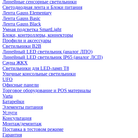
Линейные сенсорные светильники
Светодиодная лента и Блоки питания
Лента Gauss Elementary
Лента Gauss Basic
Лента Gauss Black
Умная подсветка SmartLight
Блоки, контроллеры, коннекторы
Профили и аксессуары
Светильники B2B
Линейный LED светильник (аналог ЛПО)
Линейный LED светильник IP65 (аналог ЛСП)
Сауна ЖКХ
Светильники для LED-ламп T8
Уличные консольные светильники
UFO
Офисные панели
Торговое оборудование и POS материалы
Varta
Батарейки
Элементы питания
Услуги
Консультация
Монтаж/демонтаж
Поставка в тестовом режиме
Гарантия