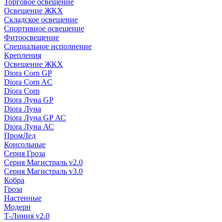
Торговое освещение
Освещение ЖКХ
Складское освещение
Спортивное освещение
Фитоосвещение
Специальное исполнение
Крепления
Освещение ЖКХ
Diora Corn GP
Diora Corn AC
Diora Corn
Diora Луна GP
Diora Луна
Diora Луна GP АС
Diora Луна АС
ПромЛед
Консольные
Серия Гроза
Серия Магистраль v2.0
Серия Магистраль v3.0
Кобра
Гроза
Настенные
Модерн
Т-Линия v2.0