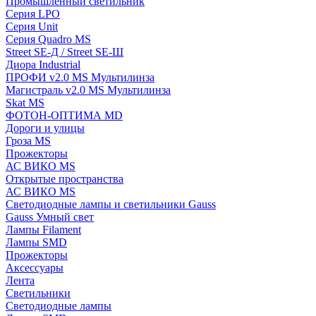
Промышленный светильник
Серия LPO
Серия Unit
Серия Quadro MS
Street SE-Д / Street SE-Ш
Диора Industrial
ПРОФИ v2.0 MS Мультилинза
Магистраль v2.0 MS Мультилинза
Skat MS
ФОТОН-ОПТИМА MD
Дороги и улицы
Гроза MS
Прожекторы
АС ВИКО MS
Открытые пространства
АС ВИКО MS
Светодиодные лампы и светильники Gauss
Gauss Умный свет
Лампы Filament
Лампы SMD
Прожекторы
Аксессуары
Лента
Светильники
Светодиодные лампы