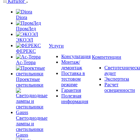
Каталог
Diora
ПромЛед
ЭКОЭЛ
Услуги
ФЕРЕКС
Консультация
Компетенции
Монтаж/
Ас-Терра
демонтаж
Светотехническ
Поставка в
аудит
тестовом
Экспертиза
Проектные
режиме
Расчет
светильники
Гарантия
освещенности
Полезная
информация
Светодиодные
лампы и
светильники
Gauss