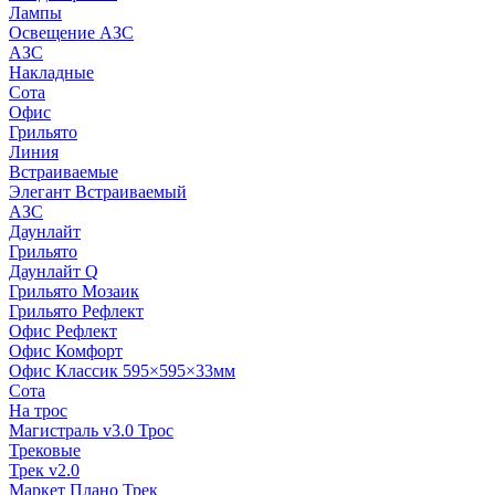
Лампы
Освещение АЗС
АЗС
Накладные
Сота
Офис
Грильято
Линия
Встраиваемые
Элегант Встраиваемый
АЗС
Даунлайт
Грильято
Даунлайт Q
Грильято Мозаик
Грильято Рефлект
Офис Рефлект
Офис Комфорт
Офис Классик 595×595×33мм
Сота
На трос
Магистраль v3.0 Трос
Трековые
Трек v2.0
Маркет Плано Трек