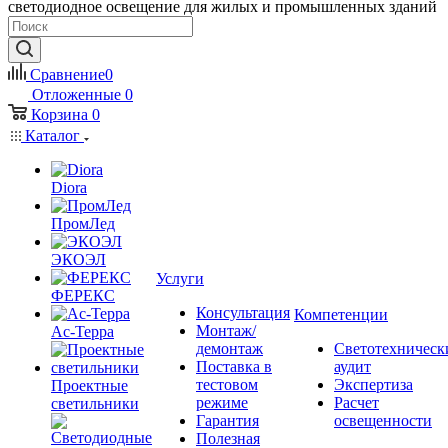
светодиодное освещение для жилых и промышленных зданий
Сравнение
0
Отложенные
0
Корзина
0
Каталог
Diora
ПромЛед
ЭКОЭЛ
Услуги
ФЕРЕКС
Консультация
Компетенции
Монтаж/
Ас-Терра
демонтаж
Светотехническ
Поставка в
аудит
тестовом
Экспертиза
Проектные
режиме
Расчет
светильники
Гарантия
освещенности
Полезная