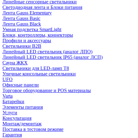
Линейные сенсорные светильники
Светодиодная лента и Блоки питания
Лента Gauss Elementary
Лента Gauss Basic
Лента Gauss Black
Умная подсветка SmartLight
Блоки, контроллеры, коннекторы
Профили и аксессуары
Светильники B2B
Линейный LED светильник (аналог ЛПО)
Линейный LED светильник IP65 (аналог ЛСП)
Сауна ЖКХ
Светильники для LED-ламп T8
Уличные консольные светильники
UFO
Офисные панели
Торговое оборудование и POS материалы
Varta
Батарейки
Элементы питания
Услуги
Консультация
Монтаж/демонтаж
Поставка в тестовом режиме
Гарантия