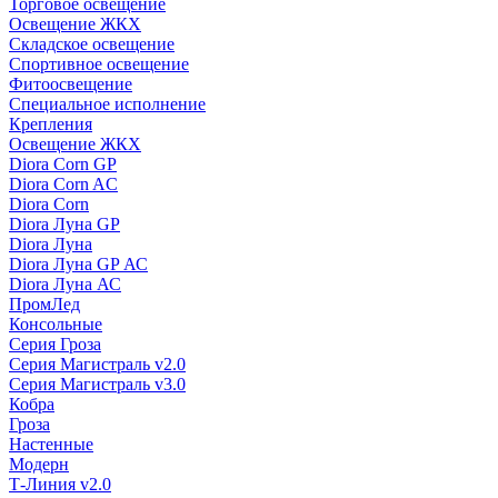
Торговое освещение
Освещение ЖКХ
Складское освещение
Спортивное освещение
Фитоосвещение
Специальное исполнение
Крепления
Освещение ЖКХ
Diora Corn GP
Diora Corn AC
Diora Corn
Diora Луна GP
Diora Луна
Diora Луна GP АС
Diora Луна АС
ПромЛед
Консольные
Серия Гроза
Серия Магистраль v2.0
Серия Магистраль v3.0
Кобра
Гроза
Настенные
Модерн
Т-Линия v2.0