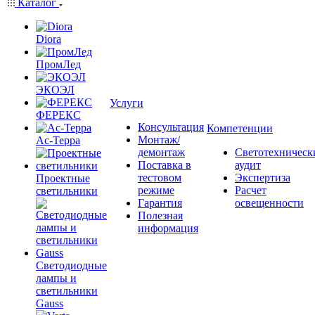
Каталог
Diora
ПромЛед
ЭКОЭЛ
Услуги
ФЕРЕКС
Консультация
Компетенции
Монтаж/
Ас-Терра
демонтаж
Светотехническ
Поставка в
аудит
тестовом
Экспертиза
Проектные
режиме
Расчет
светильники
Гарантия
освещенности
Полезная
информация
Светодиодные
лампы и
светильники
Gauss