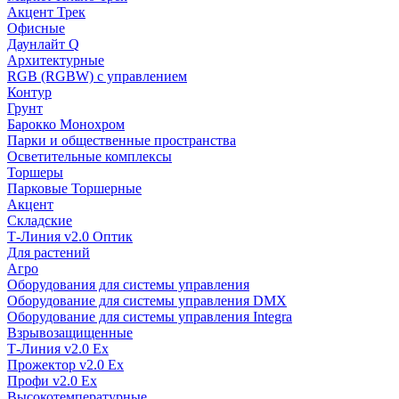
Акцент Трек
Офисные
Даунлайт Q
Архитектурные
RGB (RGBW) с управлением
Контур
Грунт
Барокко Монохром
Парки и общественные пространства
Осветительные комплексы
Торшеры
Парковые Торшерные
Акцент
Складские
Т-Линия v2.0 Оптик
Для растений
Агро
Оборудования для системы управления
Оборудование для системы управления DMX
Оборудование для системы управления Integra
Взрывозащищенные
Т-Линия v2.0 Ex
Прожектор v2.0 Ex
Профи v2.0 Ex
Высокотемпературные