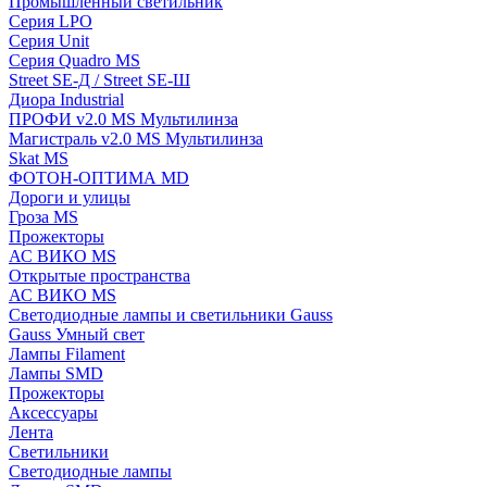
Промышленный светильник
Серия LPO
Серия Unit
Серия Quadro MS
Street SE-Д / Street SE-Ш
Диора Industrial
ПРОФИ v2.0 MS Мультилинза
Магистраль v2.0 MS Мультилинза
Skat MS
ФОТОН-ОПТИМА MD
Дороги и улицы
Гроза MS
Прожекторы
АС ВИКО MS
Открытые пространства
АС ВИКО MS
Светодиодные лампы и светильники Gauss
Gauss Умный свет
Лампы Filament
Лампы SMD
Прожекторы
Аксессуары
Лента
Светильники
Светодиодные лампы