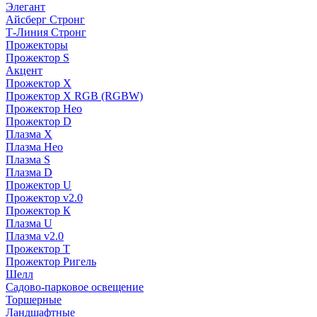
Элегант
Айсберг Стронг
Т-Линия Стронг
Прожекторы
Прожектор S
Акцент
Прожектор X
Прожектор Х RGB (RGBW)
Прожектор Нео
Прожектор D
Плазма X
Плазма Нео
Плазма S
Плазма D
Прожектор U
Прожектор v2.0
Прожектор К
Плазма U
Плазма v2.0
Прожектор Т
Прожектор Ригель
Шелл
Садово-парковое освещение
Торшерные
Ландшафтные