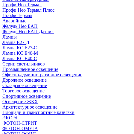
Профи Нео Термал
Профи Нео Термал Плюс
Профи Термал
Аварийные
Желудь Нео БАП
Желудь Нео БАП Датчик
Лампы
Лампа Е27-Д
Лампа КС Е27-С
Лампа КС Е40-М
Лампа КС Е40-С
Серии светильников
Промышленное освещение
Офисно-административное освещение
Дорожное освещение
Складское освещение
Торговое освещение
Спортивное освещение
Освещение ЖКХ
Архитектурное освещение
Площади и транспортные развязки
ЭКОЭЛ
ФОТОН-СТРИТ
ФОТОН-ОМЕГА
ФОТОН-ОФИС