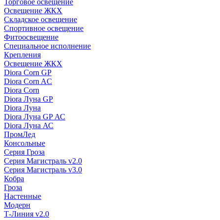
Торговое освещение
Освещение ЖКХ
Складское освещение
Спортивное освещение
Фитоосвещение
Специальное исполнение
Крепления
Освещение ЖКХ
Diora Corn GP
Diora Corn AC
Diora Corn
Diora Луна GP
Diora Луна
Diora Луна GP АС
Diora Луна АС
ПромЛед
Консольные
Серия Гроза
Серия Магистраль v2.0
Серия Магистраль v3.0
Кобра
Гроза
Настенные
Модерн
Т-Линия v2.0