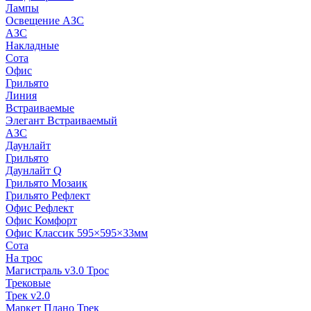
Лампы
Освещение АЗС
АЗС
Накладные
Сота
Офис
Грильято
Линия
Встраиваемые
Элегант Встраиваемый
АЗС
Даунлайт
Грильято
Даунлайт Q
Грильято Мозаик
Грильято Рефлект
Офис Рефлект
Офис Комфорт
Офис Классик 595×595×33мм
Сота
На трос
Магистраль v3.0 Трос
Трековые
Трек v2.0
Маркет Плано Трек