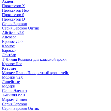
Акцент
Прожектор X
Прожектор Нео
Прожектор S
Прожектор D
Серия Барокко
Серия Барокко Оптик
Айсберг v2.0
Айсберг
Кронос v2.0
Кронос
Барокко
Лайтбар
Т-Линия Компакт для классной доски
Кронос Нео
Квартал
Маркет Плано Поворотный кронштейн
Модерн v2.0
Линейные
Модерн
Серия Элегант
Т-Линия v2.0
Маркет-Линия
Серия Барокко
Серия Барокко Оптик