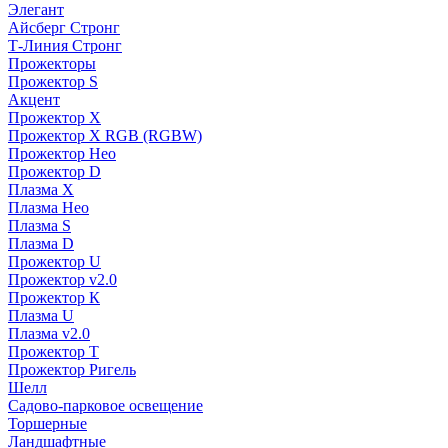
Элегант
Айсберг Стронг
Т-Линия Стронг
Прожекторы
Прожектор S
Акцент
Прожектор X
Прожектор Х RGB (RGBW)
Прожектор Нео
Прожектор D
Плазма X
Плазма Нео
Плазма S
Плазма D
Прожектор U
Прожектор v2.0
Прожектор К
Плазма U
Плазма v2.0
Прожектор Т
Прожектор Ригель
Шелл
Садово-парковое освещение
Торшерные
Ландшафтные