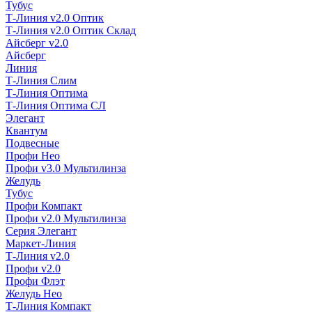
Тубус
Т-Линия v2.0 Оптик
Т-Линия v2.0 Оптик Склад
Айсберг v2.0
Айсберг
Линия
Т-Линия Слим
Т-Линия Оптима
Т-Линия Оптима СЛ
Элегант
Квантум
Подвесные
Профи Нео
Профи v3.0 Мультилинза
Желудь
Тубус
Профи Компакт
Профи v2.0 Мультилинза
Серия Элегант
Маркет-Линия
Т-Линия v2.0
Профи v2.0
Профи Флэт
Желудь Нео
Т-Линия Компакт