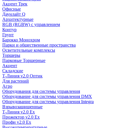
Акцент Трек
Офисные
Даунлайт Q
Архитектурные
RGB (RGBW) с управлением
Контур
Грунт
Барокко Монохром
Парки и общественные пространства
Осветительные комплексы
Торшеры
Парковые Торшерные
Акцент
Складские
Т-Линия v2.0 Оптик
Для растений
Агро
Оборудования для системы управления
Оборудование для системы управления DMX
Оборудование для системы управления Integra
Взрывозащищенные
Т-Линия v2.0 Ex
Прожектор v2.0 Ex
Профи v2.0 Ex
Высокотемпературные