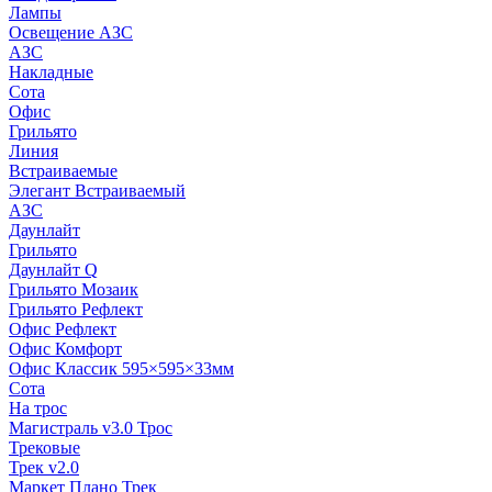
Лампы
Освещение АЗС
АЗС
Накладные
Сота
Офис
Грильято
Линия
Встраиваемые
Элегант Встраиваемый
АЗС
Даунлайт
Грильято
Даунлайт Q
Грильято Мозаик
Грильято Рефлект
Офис Рефлект
Офис Комфорт
Офис Классик 595×595×33мм
Сота
На трос
Магистраль v3.0 Трос
Трековые
Трек v2.0
Маркет Плано Трек