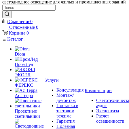
светодиодное освещение для жилых и промышленных зданий
Сравнение
0
Отложенные
0
Корзина
0
Каталог
Diora
ПромЛед
ЭКОЭЛ
Услуги
ФЕРЕКС
Консультация
Компетенции
Монтаж/
Ас-Терра
демонтаж
Светотехническ
Поставка в
аудит
тестовом
Экспертиза
Проектные
режиме
Расчет
светильники
Гарантия
освещенности
Полезная