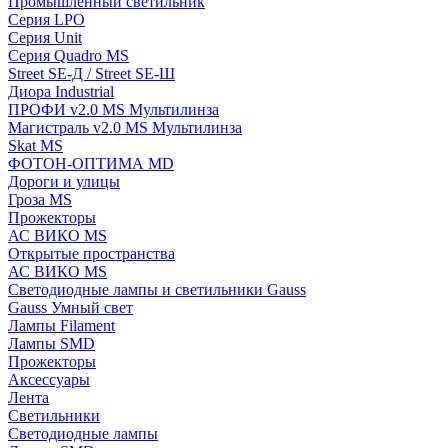
Промышленный светильник
Серия LPO
Серия Unit
Серия Quadro MS
Street SE-Д / Street SE-Ш
Диора Industrial
ПРОФИ v2.0 MS Мультилинза
Магистраль v2.0 MS Мультилинза
Skat MS
ФОТОН-ОПТИМА MD
Дороги и улицы
Гроза MS
Прожекторы
АС ВИКО MS
Открытые пространства
АС ВИКО MS
Светодиодные лампы и светильники Gauss
Gauss Умный свет
Лампы Filament
Лампы SMD
Прожекторы
Аксессуары
Лента
Светильники
Светодиодные лампы