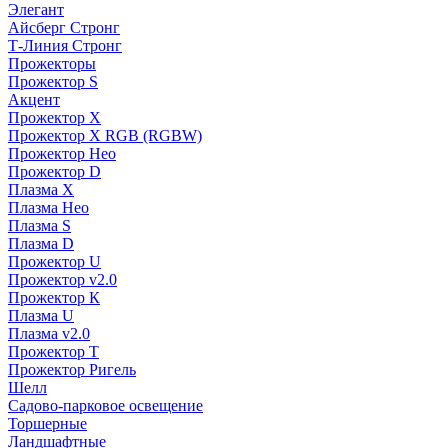
Элегант
Айсберг Стронг
Т-Линия Стронг
Прожекторы
Прожектор S
Акцент
Прожектор X
Прожектор Х RGB (RGBW)
Прожектор Нео
Прожектор D
Плазма X
Плазма Нео
Плазма S
Плазма D
Прожектор U
Прожектор v2.0
Прожектор К
Плазма U
Плазма v2.0
Прожектор Т
Прожектор Ригель
Шелл
Садово-парковое освещение
Торшерные
Ландшафтные