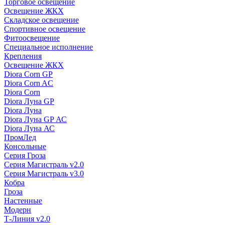
Торговое освещение
Освещение ЖКХ
Складское освещение
Спортивное освещение
Фитоосвещение
Специальное исполнение
Крепления
Освещение ЖКХ
Diora Corn GP
Diora Corn AC
Diora Corn
Diora Луна GP
Diora Луна
Diora Луна GP АС
Diora Луна АС
ПромЛед
Консольные
Серия Гроза
Серия Магистраль v2.0
Серия Магистраль v3.0
Кобра
Гроза
Настенные
Модерн
Т-Линия v2.0