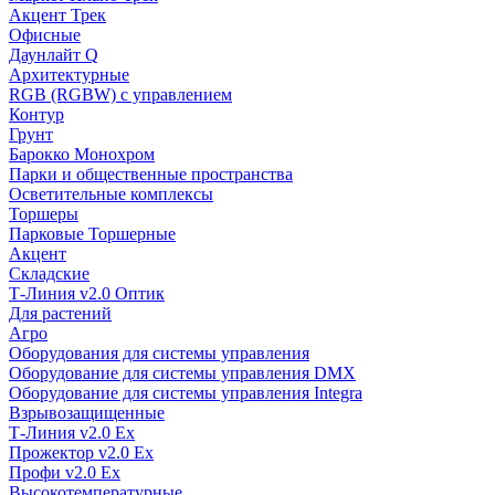
Акцент Трек
Офисные
Даунлайт Q
Архитектурные
RGB (RGBW) с управлением
Контур
Грунт
Барокко Монохром
Парки и общественные пространства
Осветительные комплексы
Торшеры
Парковые Торшерные
Акцент
Складские
Т-Линия v2.0 Оптик
Для растений
Агро
Оборудования для системы управления
Оборудование для системы управления DMX
Оборудование для системы управления Integra
Взрывозащищенные
Т-Линия v2.0 Ex
Прожектор v2.0 Ex
Профи v2.0 Ex
Высокотемпературные