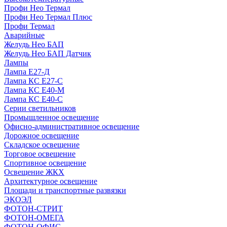
Профи Нео Термал
Профи Нео Термал Плюс
Профи Термал
Аварийные
Желудь Нео БАП
Желудь Нео БАП Датчик
Лампы
Лампа Е27-Д
Лампа КС Е27-С
Лампа КС Е40-М
Лампа КС Е40-С
Серии светильников
Промышленное освещение
Офисно-административное освещение
Дорожное освещение
Складское освещение
Торговое освещение
Спортивное освещение
Освещение ЖКХ
Архитектурное освещение
Площади и транспортные развязки
ЭКОЭЛ
ФОТОН-СТРИТ
ФОТОН-ОМЕГА
ФОТОН-ОФИС