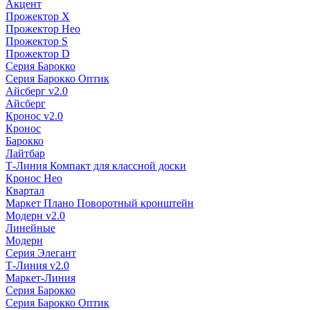
Акцент
Прожектор X
Прожектор Нео
Прожектор S
Прожектор D
Серия Барокко
Серия Барокко Оптик
Айсберг v2.0
Айсберг
Кронос v2.0
Кронос
Барокко
Лайтбар
Т-Линия Компакт для классной доски
Кронос Нео
Квартал
Маркет Плано Поворотный кронштейн
Модерн v2.0
Линейные
Модерн
Серия Элегант
Т-Линия v2.0
Маркет-Линия
Серия Барокко
Серия Барокко Оптик