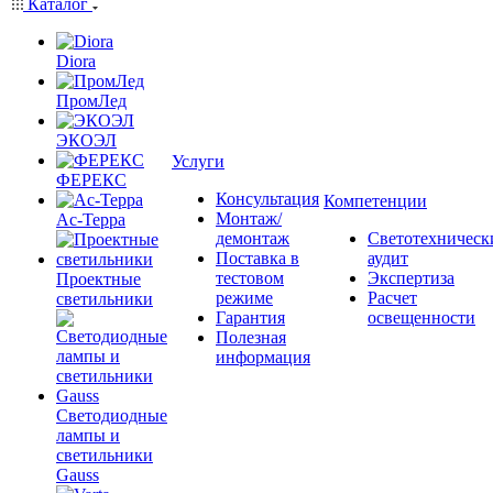
Каталог
Diora
ПромЛед
ЭКОЭЛ
Услуги
ФЕРЕКС
Консультация
Компетенции
Монтаж/
Ас-Терра
демонтаж
Светотехническ
Поставка в
аудит
тестовом
Экспертиза
Проектные
режиме
Расчет
светильники
Гарантия
освещенности
Полезная
информация
Светодиодные
лампы и
светильники
Gauss