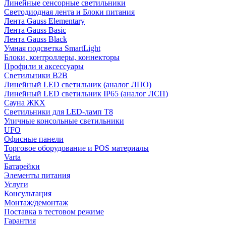
Линейные сенсорные светильники
Светодиодная лента и Блоки питания
Лента Gauss Elementary
Лента Gauss Basic
Лента Gauss Black
Умная подсветка SmartLight
Блоки, контроллеры, коннекторы
Профили и аксессуары
Светильники B2B
Линейный LED светильник (аналог ЛПО)
Линейный LED светильник IP65 (аналог ЛСП)
Сауна ЖКХ
Светильники для LED-ламп T8
Уличные консольные светильники
UFO
Офисные панели
Торговое оборудование и POS материалы
Varta
Батарейки
Элементы питания
Услуги
Консультация
Монтаж/демонтаж
Поставка в тестовом режиме
Гарантия