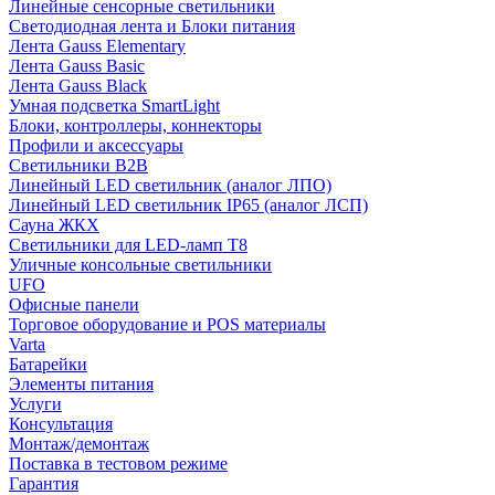
Линейные сенсорные светильники
Светодиодная лента и Блоки питания
Лента Gauss Elementary
Лента Gauss Basic
Лента Gauss Black
Умная подсветка SmartLight
Блоки, контроллеры, коннекторы
Профили и аксессуары
Светильники B2B
Линейный LED светильник (аналог ЛПО)
Линейный LED светильник IP65 (аналог ЛСП)
Сауна ЖКХ
Светильники для LED-ламп T8
Уличные консольные светильники
UFO
Офисные панели
Торговое оборудование и POS материалы
Varta
Батарейки
Элементы питания
Услуги
Консультация
Монтаж/демонтаж
Поставка в тестовом режиме
Гарантия