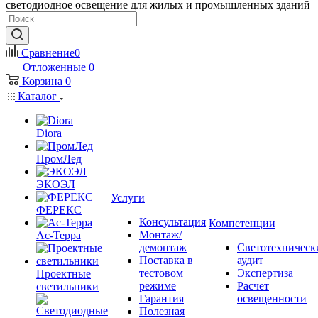
светодиодное освещение для жилых и промышленных зданий
Сравнение
0
Отложенные
0
Корзина
0
Каталог
Diora
ПромЛед
ЭКОЭЛ
Услуги
ФЕРЕКС
Консультация
Компетенции
Монтаж/
Ас-Терра
демонтаж
Светотехническ
Поставка в
аудит
тестовом
Экспертиза
Проектные
режиме
Расчет
светильники
Гарантия
освещенности
Полезная