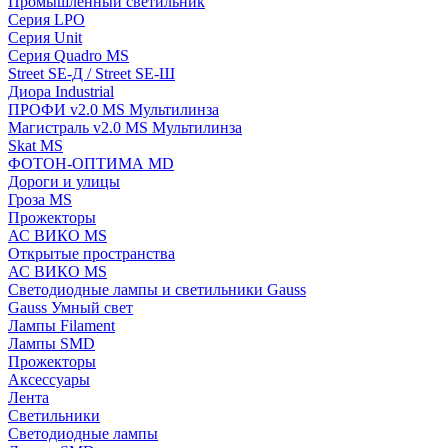
Промышленный светильник
Серия LPO
Серия Unit
Серия Quadro MS
Street SE-Д / Street SE-Ш
Диора Industrial
ПРОФИ v2.0 MS Мультилинза
Магистраль v2.0 MS Мультилинза
Skat MS
ФОТОН-ОПТИМА MD
Дороги и улицы
Гроза MS
Прожекторы
АС ВИКО MS
Открытые пространства
АС ВИКО MS
Светодиодные лампы и светильники Gauss
Gauss Умный свет
Лампы Filament
Лампы SMD
Прожекторы
Аксессуары
Лента
Светильники
Светодиодные лампы