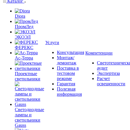
Каталог
Diora
ПромЛед
ЭКОЭЛ
Услуги
ФЕРЕКС
Консультация
Компетенции
Монтаж/
Ас-Терра
демонтаж
Светотехническ
Поставка в
аудит
тестовом
Экспертиза
Проектные
режиме
Расчет
светильники
Гарантия
освещенности
Полезная
информация
Светодиодные
лампы и
светильники
Gauss