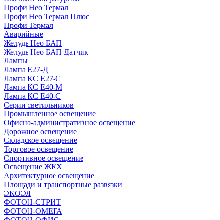
Профи Нео Термал
Профи Нео Термал Плюс
Профи Термал
Аварийные
Желудь Нео БАП
Желудь Нео БАП Датчик
Лампы
Лампа Е27-Д
Лампа КС Е27-С
Лампа КС Е40-М
Лампа КС Е40-С
Серии светильников
Промышленное освещение
Офисно-административное освещение
Дорожное освещение
Складское освещение
Торговое освещение
Спортивное освещение
Освещение ЖКХ
Архитектурное освещение
Площади и транспортные развязки
ЭКОЭЛ
ФОТОН-СТРИТ
ФОТОН-ОМЕГА
ФОТОН-ОФИС