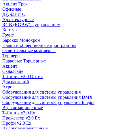
Акцент Трек
Офисные
Даунлайт Q
Архитектурные
RGB (RGBW) с управлением
Контур
Грунт
Барокко Монохром
Парки и общественные пространства
Осветительные комплексы
Торшеры
Парковые Торшерные
Акцент
Складские
Т-Линия v2.0 Оптик
Для растений
Агро
Оборудования для системы управления
Оборудование для системы управления DMX
Оборудование для системы управления Integra
Взрывозащищенные
Т-Линия v2.0 Ex
Прожектор v2.0 Ex
Профи v2.0 Ex
Высокотемпературные