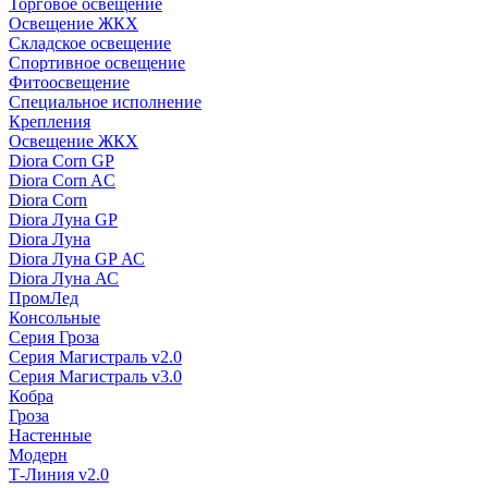
Торговое освещение
Освещение ЖКХ
Складское освещение
Спортивное освещение
Фитоосвещение
Специальное исполнение
Крепления
Освещение ЖКХ
Diora Corn GP
Diora Corn AC
Diora Corn
Diora Луна GP
Diora Луна
Diora Луна GP АС
Diora Луна АС
ПромЛед
Консольные
Серия Гроза
Серия Магистраль v2.0
Серия Магистраль v3.0
Кобра
Гроза
Настенные
Модерн
Т-Линия v2.0