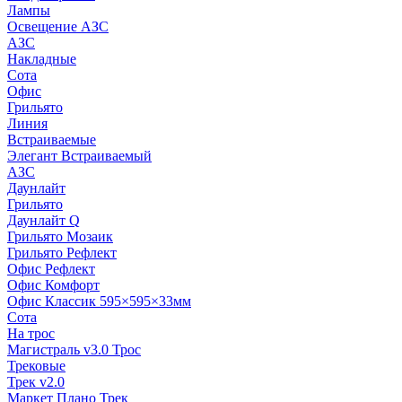
Лампы
Освещение АЗС
АЗС
Накладные
Сота
Офис
Грильято
Линия
Встраиваемые
Элегант Встраиваемый
АЗС
Даунлайт
Грильято
Даунлайт Q
Грильято Мозаик
Грильято Рефлект
Офис Рефлект
Офис Комфорт
Офис Классик 595×595×33мм
Сота
На трос
Магистраль v3.0 Трос
Трековые
Трек v2.0
Маркет Плано Трек