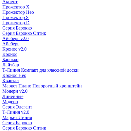
Акцент
Прожектор X
Прожектор Нео
Прожектор S
Прожектор D
Серия Барокко
Серия Барокко Оптик
Айсберг v2.0
Айсберг
Кронос v2.0
Кронос
Барокко
Лайтбар
Т-Линия Компакт для классной доски
Кронос Нео
Квартал
Маркет Плано Поворотный кронштейн
Модерн v2.0
Линейные
Модерн
Серия Элегант
Т-Линия v2.0
Маркет-Линия
Серия Барокко
Серия Барокко Оптик