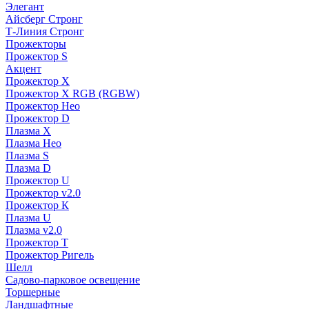
Элегант
Айсберг Стронг
Т-Линия Стронг
Прожекторы
Прожектор S
Акцент
Прожектор X
Прожектор Х RGB (RGBW)
Прожектор Нео
Прожектор D
Плазма X
Плазма Нео
Плазма S
Плазма D
Прожектор U
Прожектор v2.0
Прожектор К
Плазма U
Плазма v2.0
Прожектор Т
Прожектор Ригель
Шелл
Садово-парковое освещение
Торшерные
Ландшафтные