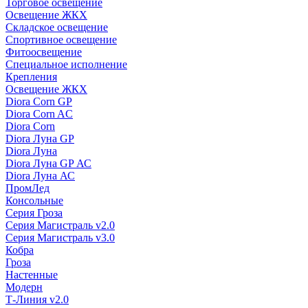
Торговое освещение
Освещение ЖКХ
Складское освещение
Спортивное освещение
Фитоосвещение
Специальное исполнение
Крепления
Освещение ЖКХ
Diora Corn GP
Diora Corn AC
Diora Corn
Diora Луна GP
Diora Луна
Diora Луна GP АС
Diora Луна АС
ПромЛед
Консольные
Серия Гроза
Серия Магистраль v2.0
Серия Магистраль v3.0
Кобра
Гроза
Настенные
Модерн
Т-Линия v2.0