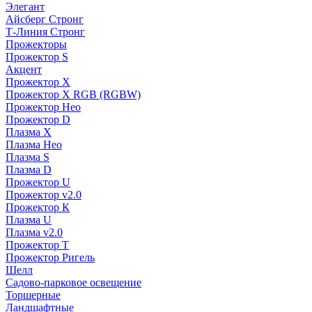
Элегант
Айсберг Стронг
Т-Линия Стронг
Прожекторы
Прожектор S
Акцент
Прожектор X
Прожектор Х RGB (RGBW)
Прожектор Нео
Прожектор D
Плазма X
Плазма Нео
Плазма S
Плазма D
Прожектор U
Прожектор v2.0
Прожектор К
Плазма U
Плазма v2.0
Прожектор Т
Прожектор Ригель
Шелл
Садово-парковое освещение
Торшерные
Ландшафтные