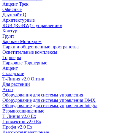
Акцент Трек
Офисные
Даунлайт Q
Архитектурные
RGB (RGBW) с управлением
Контур
Грунт
Барокко Монохром
Парки и общественные пространства
Осветительные комплексы
Торшеры
Парковые Торшерные
Акцент
Складские
Т-Линия v2.0 Оптик
Для растений
Агро
Оборудования для системы управления
Оборудование для системы управления DMX
Оборудование для системы управления Integra
Взрывозащищенные
Т-Линия v2.0 Ex
Прожектор v2.0 Ex
Профи v2.0 Ex
Высокотемпературные