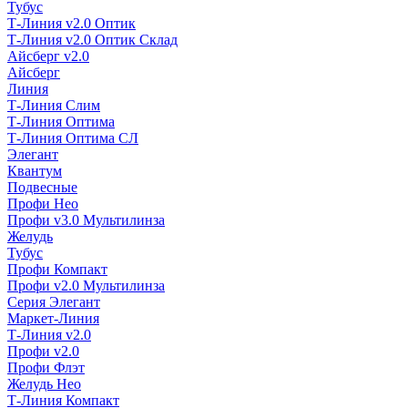
Тубус
Т-Линия v2.0 Оптик
Т-Линия v2.0 Оптик Склад
Айсберг v2.0
Айсберг
Линия
Т-Линия Слим
Т-Линия Оптима
Т-Линия Оптима СЛ
Элегант
Квантум
Подвесные
Профи Нео
Профи v3.0 Мультилинза
Желудь
Тубус
Профи Компакт
Профи v2.0 Мультилинза
Серия Элегант
Маркет-Линия
Т-Линия v2.0
Профи v2.0
Профи Флэт
Желудь Нео
Т-Линия Компакт