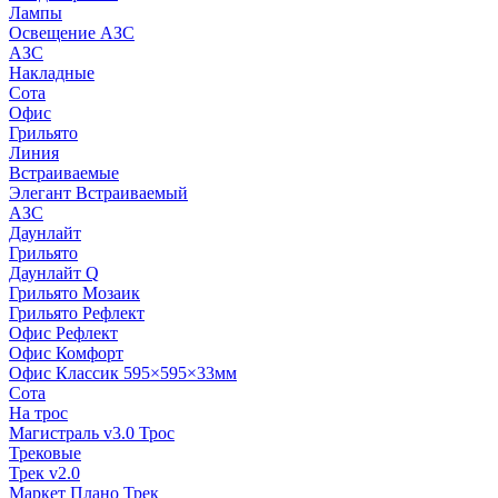
Лампы
Освещение АЗС
АЗС
Накладные
Сота
Офис
Грильято
Линия
Встраиваемые
Элегант Встраиваемый
АЗС
Даунлайт
Грильято
Даунлайт Q
Грильято Мозаик
Грильято Рефлект
Офис Рефлект
Офис Комфорт
Офис Классик 595×595×33мм
Сота
На трос
Магистраль v3.0 Трос
Трековые
Трек v2.0
Маркет Плано Трек