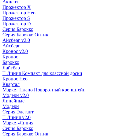
Акцент
Прожектор X
Прожектор Нео
Прожектор S
Прожектор D
Серия Барокко
Серия Барокко Оптик
Айсберг v2.0
Айсберг
Кронос v2.0
Кронос
Барокко
Лайтбар
Т-Линия Компакт для классной доски
Кронос Нео
Квартал
Маркет Плано Поворотный кронштейн
Модерн v2.0
Линейные
Модерн
Серия Элегант
Т-Линия v2.0
Маркет-Линия
Серия Барокко
Серия Барокко Оптик