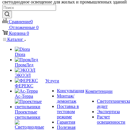
светодиодное освещение для жилых и промышленных зданий
Сравнение
0
Отложенные
0
Корзина
0
Каталог
Diora
ПромЛед
ЭКОЭЛ
Услуги
ФЕРЕКС
Консультация
Компетенции
Монтаж/
Ас-Терра
демонтаж
Светотехническ
Поставка в
аудит
тестовом
Экспертиза
Проектные
режиме
Расчет
светильники
Гарантия
освещенности
Полезная