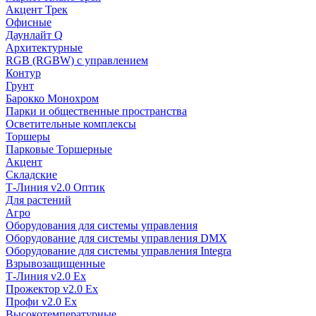
Акцент Трек
Офисные
Даунлайт Q
Архитектурные
RGB (RGBW) с управлением
Контур
Грунт
Барокко Монохром
Парки и общественные пространства
Осветительные комплексы
Торшеры
Парковые Торшерные
Акцент
Складские
Т-Линия v2.0 Оптик
Для растений
Агро
Оборудования для системы управления
Оборудование для системы управления DMX
Оборудование для системы управления Integra
Взрывозащищенные
Т-Линия v2.0 Ex
Прожектор v2.0 Ex
Профи v2.0 Ex
Высокотемпературные