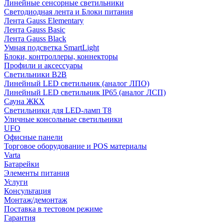
Линейные сенсорные светильники
Светодиодная лента и Блоки питания
Лента Gauss Elementary
Лента Gauss Basic
Лента Gauss Black
Умная подсветка SmartLight
Блоки, контроллеры, коннекторы
Профили и аксессуары
Светильники B2B
Линейный LED светильник (аналог ЛПО)
Линейный LED светильник IP65 (аналог ЛСП)
Сауна ЖКХ
Светильники для LED-ламп T8
Уличные консольные светильники
UFO
Офисные панели
Торговое оборудование и POS материалы
Varta
Батарейки
Элементы питания
Услуги
Консультация
Монтаж/демонтаж
Поставка в тестовом режиме
Гарантия