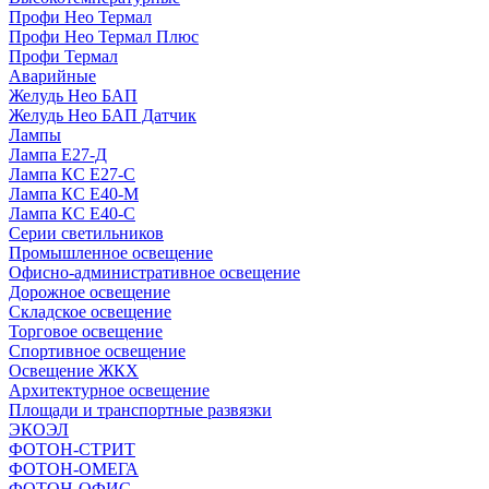
Профи Нео Термал
Профи Нео Термал Плюс
Профи Термал
Аварийные
Желудь Нео БАП
Желудь Нео БАП Датчик
Лампы
Лампа Е27-Д
Лампа КС Е27-С
Лампа КС Е40-М
Лампа КС Е40-С
Серии светильников
Промышленное освещение
Офисно-административное освещение
Дорожное освещение
Складское освещение
Торговое освещение
Спортивное освещение
Освещение ЖКХ
Архитектурное освещение
Площади и транспортные развязки
ЭКОЭЛ
ФОТОН-СТРИТ
ФОТОН-ОМЕГА
ФОТОН-ОФИС