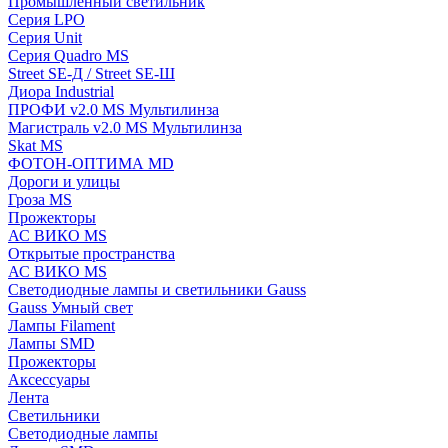
Промышленный светильник
Серия LPO
Серия Unit
Серия Quadro MS
Street SE-Д / Street SE-Ш
Диора Industrial
ПРОФИ v2.0 MS Мультилинза
Магистраль v2.0 MS Мультилинза
Skat MS
ФОТОН-ОПТИМА MD
Дороги и улицы
Гроза MS
Прожекторы
АС ВИКО MS
Открытые пространства
АС ВИКО MS
Светодиодные лампы и светильники Gauss
Gauss Умный свет
Лампы Filament
Лампы SMD
Прожекторы
Аксессуары
Лента
Светильники
Светодиодные лампы