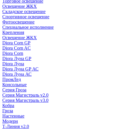
Торговое освещение
Освещение ЖКХ
Складское освещение
Спортивное освещение
Фитоосвещение
Специальное исполнение
Крепления
Освещение ЖКХ
Diora Corn GP
Diora Corn AC
Diora Corn
Diora Луна GP
Diora Луна
Diora Луна GP АС
Diora Луна АС
ПромЛед
Консольные
Серия Гроза
Серия Магистраль v2.0
Серия Магистраль v3.0
Кобра
Гроза
Настенные
Модерн
Т-Линия v2.0