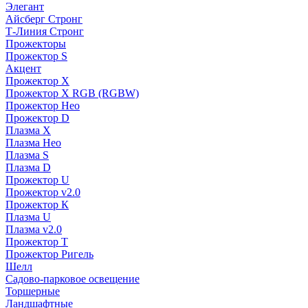
Элегант
Айсберг Стронг
Т-Линия Стронг
Прожекторы
Прожектор S
Акцент
Прожектор X
Прожектор Х RGB (RGBW)
Прожектор Нео
Прожектор D
Плазма X
Плазма Нео
Плазма S
Плазма D
Прожектор U
Прожектор v2.0
Прожектор К
Плазма U
Плазма v2.0
Прожектор Т
Прожектор Ригель
Шелл
Садово-парковое освещение
Торшерные
Ландшафтные