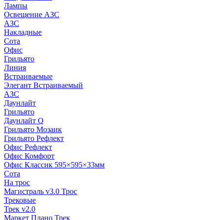
Лампы
Освещение АЗС
АЗС
Накладные
Сота
Офис
Грильято
Линия
Встраиваемые
Элегант Встраиваемый
АЗС
Даунлайт
Грильято
Даунлайт Q
Грильято Мозаик
Грильято Рефлект
Офис Рефлект
Офис Комфорт
Офис Классик 595×595×33мм
Сота
На трос
Магистраль v3.0 Трос
Трековые
Трек v2.0
Маркет Плано Трек