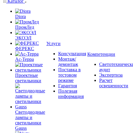
Каталог
Diora
ПромЛед
ЭКОЭЛ
Услуги
ФЕРЕКС
Консультация
Компетенции
Монтаж/
Ас-Терра
демонтаж
Светотехническ
Поставка в
аудит
тестовом
Экспертиза
Проектные
режиме
Расчет
светильники
Гарантия
освещенности
Полезная
информация
Светодиодные
лампы и
светильники
Gauss