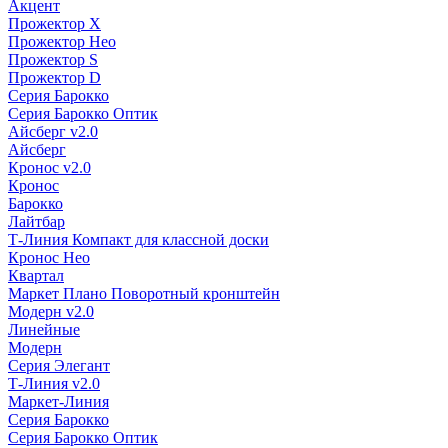
Акцент
Прожектор X
Прожектор Нео
Прожектор S
Прожектор D
Серия Барокко
Серия Барокко Оптик
Айсберг v2.0
Айсберг
Кронос v2.0
Кронос
Барокко
Лайтбар
Т-Линия Компакт для классной доски
Кронос Нео
Квартал
Маркет Плано Поворотный кронштейн
Модерн v2.0
Линейные
Модерн
Серия Элегант
Т-Линия v2.0
Маркет-Линия
Серия Барокко
Серия Барокко Оптик