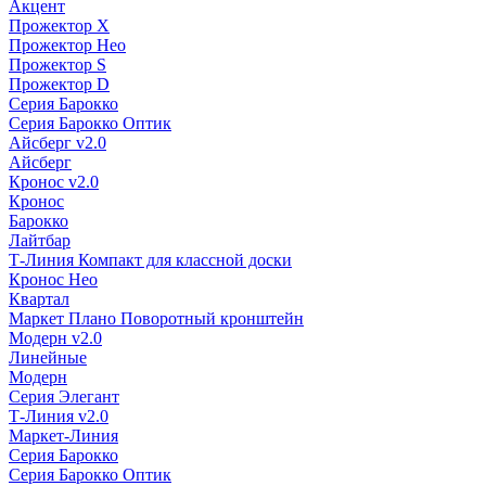
Акцент
Прожектор X
Прожектор Нео
Прожектор S
Прожектор D
Серия Барокко
Серия Барокко Оптик
Айсберг v2.0
Айсберг
Кронос v2.0
Кронос
Барокко
Лайтбар
Т-Линия Компакт для классной доски
Кронос Нео
Квартал
Маркет Плано Поворотный кронштейн
Модерн v2.0
Линейные
Модерн
Серия Элегант
Т-Линия v2.0
Маркет-Линия
Серия Барокко
Серия Барокко Оптик