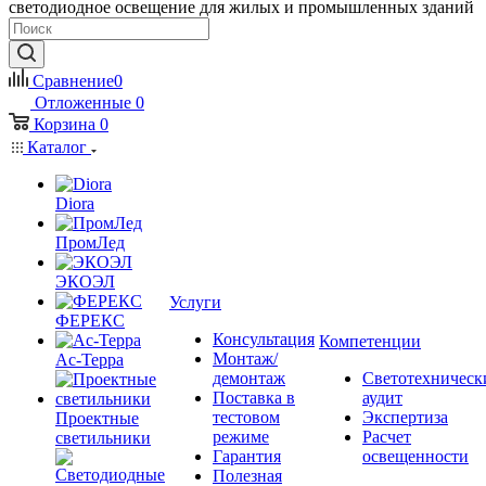
светодиодное освещение для жилых и промышленных зданий
Сравнение
0
Отложенные
0
Корзина
0
Каталог
Diora
ПромЛед
ЭКОЭЛ
Услуги
ФЕРЕКС
Консультация
Компетенции
Монтаж/
Ас-Терра
демонтаж
Светотехническ
Поставка в
аудит
тестовом
Экспертиза
Проектные
режиме
Расчет
светильники
Гарантия
освещенности
Полезная