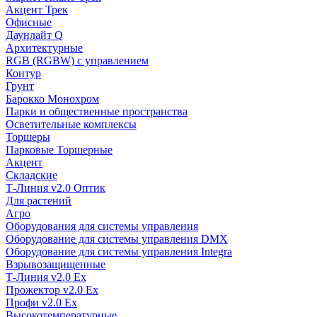
Акцент Трек
Офисные
Даунлайт Q
Архитектурные
RGB (RGBW) с управлением
Контур
Грунт
Барокко Монохром
Парки и общественные пространства
Осветительные комплексы
Торшеры
Парковые Торшерные
Акцент
Складские
Т-Линия v2.0 Оптик
Для растений
Агро
Оборудования для системы управления
Оборудование для системы управления DMX
Оборудование для системы управления Integra
Взрывозащищенные
Т-Линия v2.0 Ex
Прожектор v2.0 Ex
Профи v2.0 Ex
Высокотемпературные