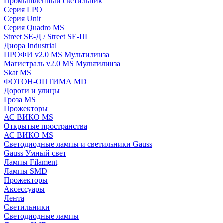
Промышленный светильник
Серия LPO
Серия Unit
Серия Quadro MS
Street SE-Д / Street SE-Ш
Диора Industrial
ПРОФИ v2.0 MS Мультилинза
Магистраль v2.0 MS Мультилинза
Skat MS
ФОТОН-ОПТИМА MD
Дороги и улицы
Гроза MS
Прожекторы
АС ВИКО MS
Открытые пространства
АС ВИКО MS
Светодиодные лампы и светильники Gauss
Gauss Умный свет
Лампы Filament
Лампы SMD
Прожекторы
Аксессуары
Лента
Светильники
Светодиодные лампы