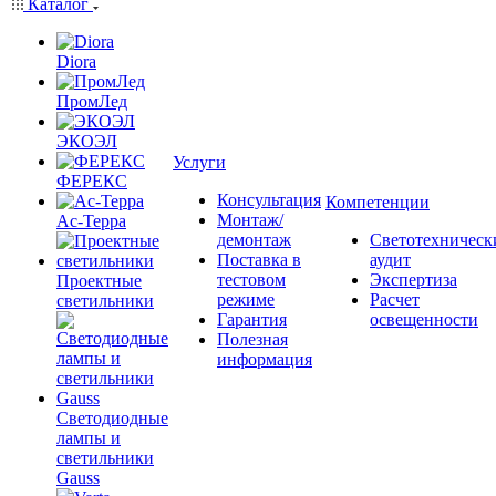
Каталог
Diora
ПромЛед
ЭКОЭЛ
Услуги
ФЕРЕКС
Консультация
Компетенции
Монтаж/
Ас-Терра
демонтаж
Светотехническ
Поставка в
аудит
тестовом
Экспертиза
Проектные
режиме
Расчет
светильники
Гарантия
освещенности
Полезная
информация
Светодиодные
лампы и
светильники
Gauss