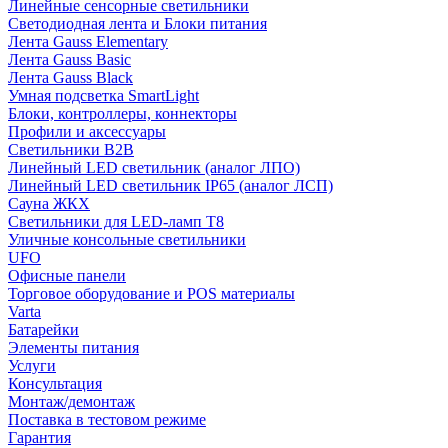
Линейные сенсорные светильники
Светодиодная лента и Блоки питания
Лента Gauss Elementary
Лента Gauss Basic
Лента Gauss Black
Умная подсветка SmartLight
Блоки, контроллеры, коннекторы
Профили и аксессуары
Светильники B2B
Линейный LED светильник (аналог ЛПО)
Линейный LED светильник IP65 (аналог ЛСП)
Сауна ЖКХ
Светильники для LED-ламп T8
Уличные консольные светильники
UFO
Офисные панели
Торговое оборудование и POS материалы
Varta
Батарейки
Элементы питания
Услуги
Консультация
Монтаж/демонтаж
Поставка в тестовом режиме
Гарантия