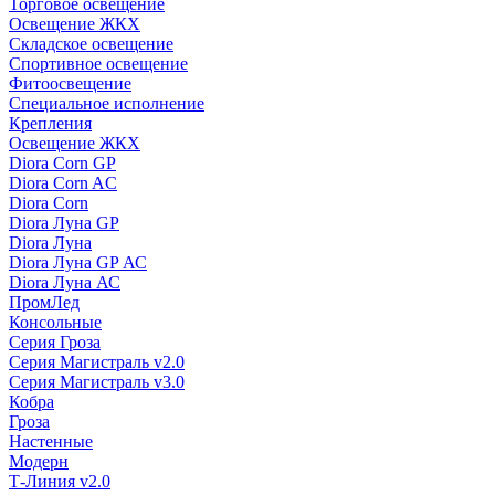
Торговое освещение
Освещение ЖКХ
Складское освещение
Спортивное освещение
Фитоосвещение
Специальное исполнение
Крепления
Освещение ЖКХ
Diora Corn GP
Diora Corn AC
Diora Corn
Diora Луна GP
Diora Луна
Diora Луна GP АС
Diora Луна АС
ПромЛед
Консольные
Серия Гроза
Серия Магистраль v2.0
Серия Магистраль v3.0
Кобра
Гроза
Настенные
Модерн
Т-Линия v2.0