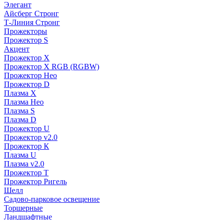
Элегант
Айсберг Стронг
Т-Линия Стронг
Прожекторы
Прожектор S
Акцент
Прожектор X
Прожектор Х RGB (RGBW)
Прожектор Нео
Прожектор D
Плазма X
Плазма Нео
Плазма S
Плазма D
Прожектор U
Прожектор v2.0
Прожектор К
Плазма U
Плазма v2.0
Прожектор Т
Прожектор Ригель
Шелл
Садово-парковое освещение
Торшерные
Ландшафтные