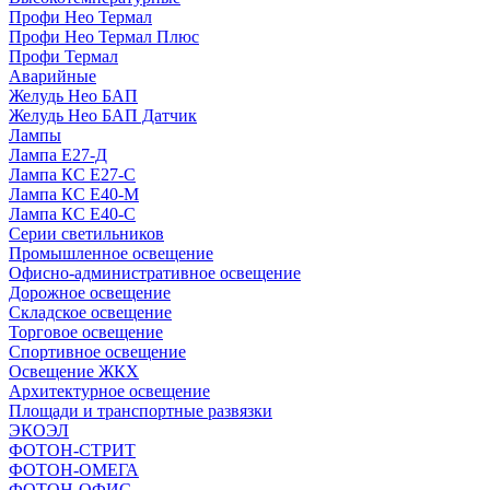
Профи Нео Термал
Профи Нео Термал Плюс
Профи Термал
Аварийные
Желудь Нео БАП
Желудь Нео БАП Датчик
Лампы
Лампа Е27-Д
Лампа КС Е27-С
Лампа КС Е40-М
Лампа КС Е40-С
Серии светильников
Промышленное освещение
Офисно-административное освещение
Дорожное освещение
Складское освещение
Торговое освещение
Спортивное освещение
Освещение ЖКХ
Архитектурное освещение
Площади и транспортные развязки
ЭКОЭЛ
ФОТОН-СТРИТ
ФОТОН-ОМЕГА
ФОТОН-ОФИС