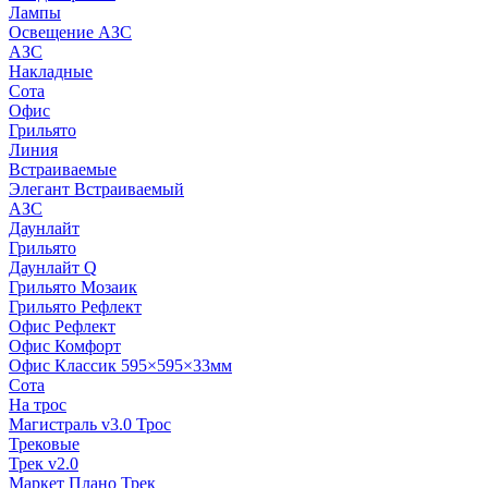
Лампы
Освещение АЗС
АЗС
Накладные
Сота
Офис
Грильято
Линия
Встраиваемые
Элегант Встраиваемый
АЗС
Даунлайт
Грильято
Даунлайт Q
Грильято Мозаик
Грильято Рефлект
Офис Рефлект
Офис Комфорт
Офис Классик 595×595×33мм
Сота
На трос
Магистраль v3.0 Трос
Трековые
Трек v2.0
Маркет Плано Трек