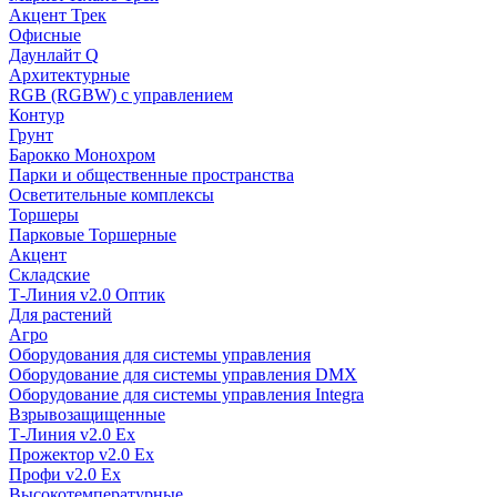
Акцент Трек
Офисные
Даунлайт Q
Архитектурные
RGB (RGBW) с управлением
Контур
Грунт
Барокко Монохром
Парки и общественные пространства
Осветительные комплексы
Торшеры
Парковые Торшерные
Акцент
Складские
Т-Линия v2.0 Оптик
Для растений
Агро
Оборудования для системы управления
Оборудование для системы управления DMX
Оборудование для системы управления Integra
Взрывозащищенные
Т-Линия v2.0 Ex
Прожектор v2.0 Ex
Профи v2.0 Ex
Высокотемпературные