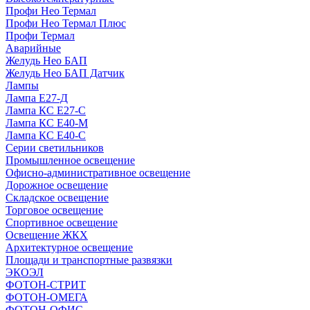
Профи Нео Термал
Профи Нео Термал Плюс
Профи Термал
Аварийные
Желудь Нео БАП
Желудь Нео БАП Датчик
Лампы
Лампа Е27-Д
Лампа КС Е27-С
Лампа КС Е40-М
Лампа КС Е40-С
Серии светильников
Промышленное освещение
Офисно-административное освещение
Дорожное освещение
Складское освещение
Торговое освещение
Спортивное освещение
Освещение ЖКХ
Архитектурное освещение
Площади и транспортные развязки
ЭКОЭЛ
ФОТОН-СТРИТ
ФОТОН-ОМЕГА
ФОТОН-ОФИС