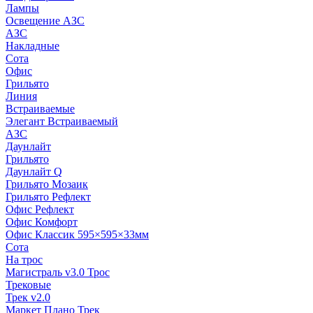
Лампы
Освещение АЗС
АЗС
Накладные
Сота
Офис
Грильято
Линия
Встраиваемые
Элегант Встраиваемый
АЗС
Даунлайт
Грильято
Даунлайт Q
Грильято Мозаик
Грильято Рефлект
Офис Рефлект
Офис Комфорт
Офис Классик 595×595×33мм
Сота
На трос
Магистраль v3.0 Трос
Трековые
Трек v2.0
Маркет Плано Трек