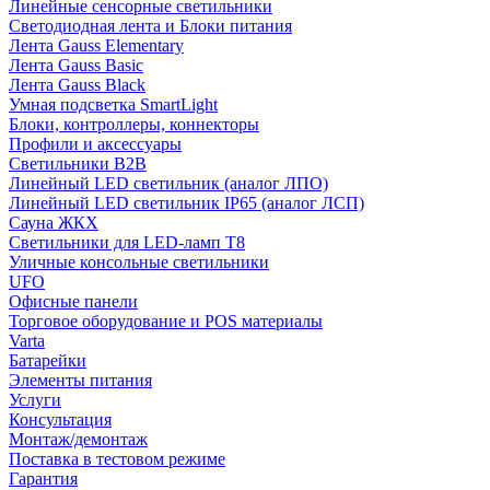
Линейные сенсорные светильники
Светодиодная лента и Блоки питания
Лента Gauss Elementary
Лента Gauss Basic
Лента Gauss Black
Умная подсветка SmartLight
Блоки, контроллеры, коннекторы
Профили и аксессуары
Светильники B2B
Линейный LED светильник (аналог ЛПО)
Линейный LED светильник IP65 (аналог ЛСП)
Сауна ЖКХ
Светильники для LED-ламп T8
Уличные консольные светильники
UFO
Офисные панели
Торговое оборудование и POS материалы
Varta
Батарейки
Элементы питания
Услуги
Консультация
Монтаж/демонтаж
Поставка в тестовом режиме
Гарантия