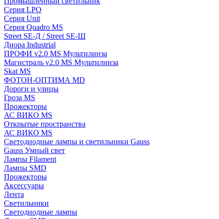
Промышленный светильник
Серия LPO
Серия Unit
Серия Quadro MS
Street SE-Д / Street SE-Ш
Диора Industrial
ПРОФИ v2.0 MS Мультилинза
Магистраль v2.0 MS Мультилинза
Skat MS
ФОТОН-ОПТИМА MD
Дороги и улицы
Гроза MS
Прожекторы
АС ВИКО MS
Открытые пространства
АС ВИКО MS
Светодиодные лампы и светильники Gauss
Gauss Умный свет
Лампы Filament
Лампы SMD
Прожекторы
Аксессуары
Лента
Светильники
Светодиодные лампы