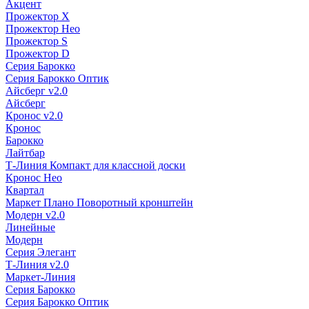
Акцент
Прожектор X
Прожектор Нео
Прожектор S
Прожектор D
Серия Барокко
Серия Барокко Оптик
Айсберг v2.0
Айсберг
Кронос v2.0
Кронос
Барокко
Лайтбар
Т-Линия Компакт для классной доски
Кронос Нео
Квартал
Маркет Плано Поворотный кронштейн
Модерн v2.0
Линейные
Модерн
Серия Элегант
Т-Линия v2.0
Маркет-Линия
Серия Барокко
Серия Барокко Оптик