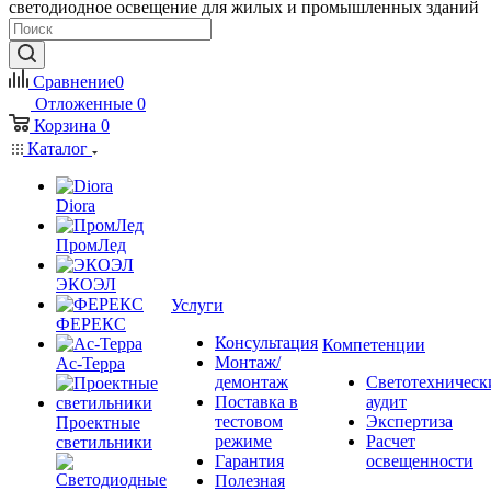
светодиодное освещение для жилых и промышленных зданий
Сравнение
0
Отложенные
0
Корзина
0
Каталог
Diora
ПромЛед
ЭКОЭЛ
Услуги
ФЕРЕКС
Консультация
Компетенции
Монтаж/
Ас-Терра
демонтаж
Светотехническ
Поставка в
аудит
тестовом
Экспертиза
Проектные
режиме
Расчет
светильники
Гарантия
освещенности
Полезная