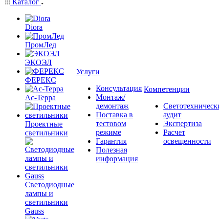
Каталог
Diora
ПромЛед
ЭКОЭЛ
Услуги
ФЕРЕКС
Консультация
Компетенции
Монтаж/
Ас-Терра
демонтаж
Светотехническ
Поставка в
аудит
тестовом
Экспертиза
Проектные
режиме
Расчет
светильники
Гарантия
освещенности
Полезная
информация
Светодиодные
лампы и
светильники
Gauss