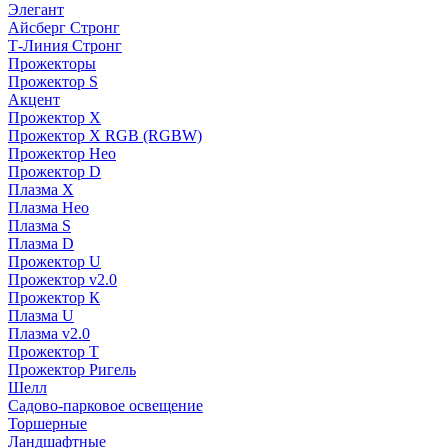
Элегант
Айсберг Стронг
Т-Линия Стронг
Прожекторы
Прожектор S
Акцент
Прожектор X
Прожектор Х RGB (RGBW)
Прожектор Нео
Прожектор D
Плазма X
Плазма Нео
Плазма S
Плазма D
Прожектор U
Прожектор v2.0
Прожектор К
Плазма U
Плазма v2.0
Прожектор Т
Прожектор Ригель
Шелл
Садово-парковое освещение
Торшерные
Ландшафтные