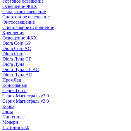
Торговое освещение
Освещение ЖКХ
Складское освещение
Спортивное освещение
Фитоосвещение
Специальное исполнение
Крепления
Освещение ЖКХ
Diora Corn GP
Diora Corn AC
Diora Corn
Diora Луна GP
Diora Луна
Diora Луна GP АС
Diora Луна АС
ПромЛед
Консольные
Серия Гроза
Серия Магистраль v2.0
Серия Магистраль v3.0
Кобра
Гроза
Настенные
Модерн
Т-Линия v2.0