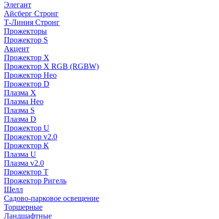
Элегант
Айсберг Стронг
Т-Линия Стронг
Прожекторы
Прожектор S
Акцент
Прожектор X
Прожектор Х RGB (RGBW)
Прожектор Нео
Прожектор D
Плазма X
Плазма Нео
Плазма S
Плазма D
Прожектор U
Прожектор v2.0
Прожектор К
Плазма U
Плазма v2.0
Прожектор Т
Прожектор Ригель
Шелл
Садово-парковое освещение
Торшерные
Ландшафтные