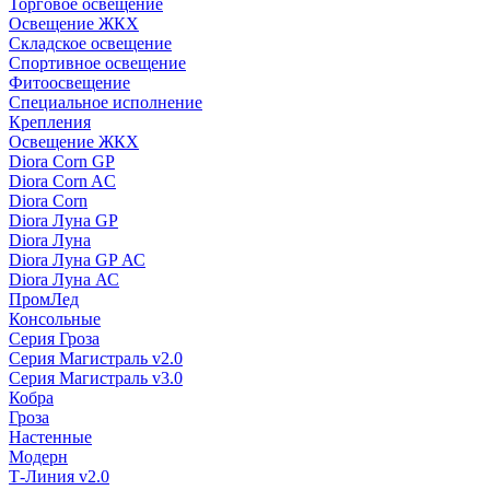
Торговое освещение
Освещение ЖКХ
Складское освещение
Спортивное освещение
Фитоосвещение
Специальное исполнение
Крепления
Освещение ЖКХ
Diora Corn GP
Diora Corn AC
Diora Corn
Diora Луна GP
Diora Луна
Diora Луна GP АС
Diora Луна АС
ПромЛед
Консольные
Серия Гроза
Серия Магистраль v2.0
Серия Магистраль v3.0
Кобра
Гроза
Настенные
Модерн
Т-Линия v2.0