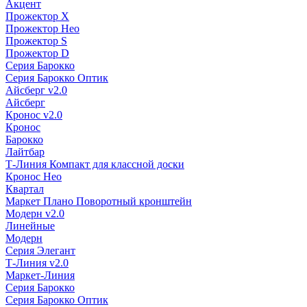
Акцент
Прожектор X
Прожектор Нео
Прожектор S
Прожектор D
Серия Барокко
Серия Барокко Оптик
Айсберг v2.0
Айсберг
Кронос v2.0
Кронос
Барокко
Лайтбар
Т-Линия Компакт для классной доски
Кронос Нео
Квартал
Маркет Плано Поворотный кронштейн
Модерн v2.0
Линейные
Модерн
Серия Элегант
Т-Линия v2.0
Маркет-Линия
Серия Барокко
Серия Барокко Оптик