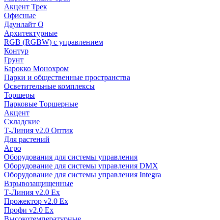
Акцент Трек
Офисные
Даунлайт Q
Архитектурные
RGB (RGBW) с управлением
Контур
Грунт
Барокко Монохром
Парки и общественные пространства
Осветительные комплексы
Торшеры
Парковые Торшерные
Акцент
Складские
Т-Линия v2.0 Оптик
Для растений
Агро
Оборудования для системы управления
Оборудование для системы управления DMX
Оборудование для системы управления Integra
Взрывозащищенные
Т-Линия v2.0 Ex
Прожектор v2.0 Ex
Профи v2.0 Ex
Высокотемпературные