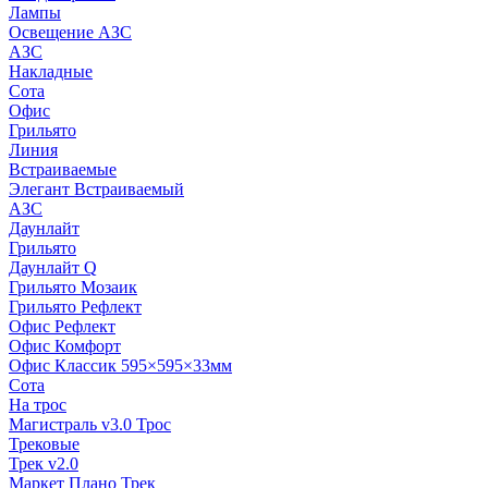
Лампы
Освещение АЗС
АЗС
Накладные
Сота
Офис
Грильято
Линия
Встраиваемые
Элегант Встраиваемый
АЗС
Даунлайт
Грильято
Даунлайт Q
Грильято Мозаик
Грильято Рефлект
Офис Рефлект
Офис Комфорт
Офис Классик 595×595×33мм
Сота
На трос
Магистраль v3.0 Трос
Трековые
Трек v2.0
Маркет Плано Трек