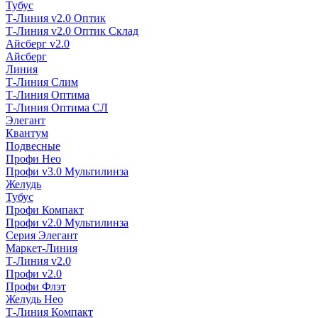
Тубус
Т-Линия v2.0 Оптик
Т-Линия v2.0 Оптик Склад
Айсберг v2.0
Айсберг
Линия
Т-Линия Слим
Т-Линия Оптима
Т-Линия Оптима СЛ
Элегант
Квантум
Подвесные
Профи Нео
Профи v3.0 Мультилинза
Желудь
Тубус
Профи Компакт
Профи v2.0 Мультилинза
Серия Элегант
Маркет-Линия
Т-Линия v2.0
Профи v2.0
Профи Флэт
Желудь Нео
Т-Линия Компакт