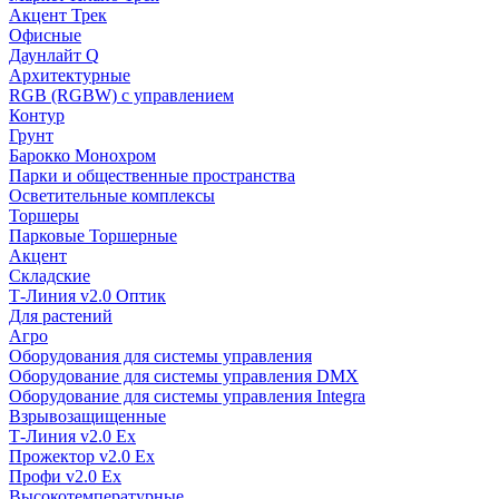
Акцент Трек
Офисные
Даунлайт Q
Архитектурные
RGB (RGBW) с управлением
Контур
Грунт
Барокко Монохром
Парки и общественные пространства
Осветительные комплексы
Торшеры
Парковые Торшерные
Акцент
Складские
Т-Линия v2.0 Оптик
Для растений
Агро
Оборудования для системы управления
Оборудование для системы управления DMX
Оборудование для системы управления Integra
Взрывозащищенные
Т-Линия v2.0 Ex
Прожектор v2.0 Ex
Профи v2.0 Ex
Высокотемпературные