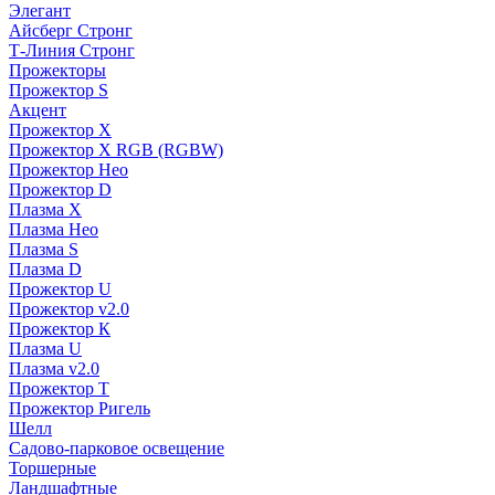
Элегант
Айсберг Стронг
Т-Линия Стронг
Прожекторы
Прожектор S
Акцент
Прожектор X
Прожектор Х RGB (RGBW)
Прожектор Нео
Прожектор D
Плазма X
Плазма Нео
Плазма S
Плазма D
Прожектор U
Прожектор v2.0
Прожектор К
Плазма U
Плазма v2.0
Прожектор Т
Прожектор Ригель
Шелл
Садово-парковое освещение
Торшерные
Ландшафтные