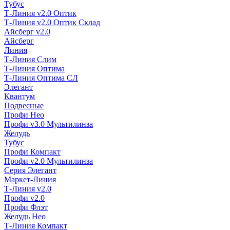
Тубус
Т-Линия v2.0 Оптик
Т-Линия v2.0 Оптик Склад
Айсберг v2.0
Айсберг
Линия
Т-Линия Слим
Т-Линия Оптима
Т-Линия Оптима СЛ
Элегант
Квантум
Подвесные
Профи Нео
Профи v3.0 Мультилинза
Желудь
Тубус
Профи Компакт
Профи v2.0 Мультилинза
Серия Элегант
Маркет-Линия
Т-Линия v2.0
Профи v2.0
Профи Флэт
Желудь Нео
Т-Линия Компакт