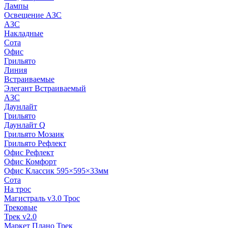
Лампы
Освещение АЗС
АЗС
Накладные
Сота
Офис
Грильято
Линия
Встраиваемые
Элегант Встраиваемый
АЗС
Даунлайт
Грильято
Даунлайт Q
Грильято Мозаик
Грильято Рефлект
Офис Рефлект
Офис Комфорт
Офис Классик 595×595×33мм
Сота
На трос
Магистраль v3.0 Трос
Трековые
Трек v2.0
Маркет Плано Трек