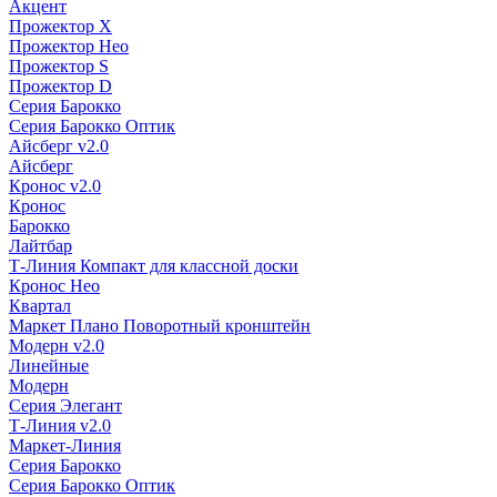
Акцент
Прожектор X
Прожектор Нео
Прожектор S
Прожектор D
Серия Барокко
Серия Барокко Оптик
Айсберг v2.0
Айсберг
Кронос v2.0
Кронос
Барокко
Лайтбар
Т-Линия Компакт для классной доски
Кронос Нео
Квартал
Маркет Плано Поворотный кронштейн
Модерн v2.0
Линейные
Модерн
Серия Элегант
Т-Линия v2.0
Маркет-Линия
Серия Барокко
Серия Барокко Оптик