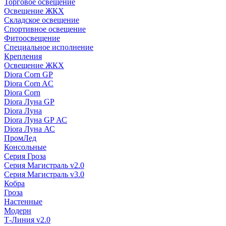
Торговое освещение
Освещение ЖКХ
Складское освещение
Спортивное освещение
Фитоосвещение
Специальное исполнение
Крепления
Освещение ЖКХ
Diora Corn GP
Diora Corn AC
Diora Corn
Diora Луна GP
Diora Луна
Diora Луна GP АС
Diora Луна АС
ПромЛед
Консольные
Серия Гроза
Серия Магистраль v2.0
Серия Магистраль v3.0
Кобра
Гроза
Настенные
Модерн
Т-Линия v2.0