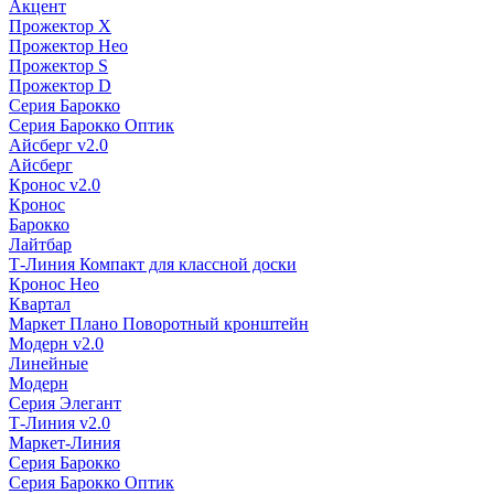
Акцент
Прожектор X
Прожектор Нео
Прожектор S
Прожектор D
Серия Барокко
Серия Барокко Оптик
Айсберг v2.0
Айсберг
Кронос v2.0
Кронос
Барокко
Лайтбар
Т-Линия Компакт для классной доски
Кронос Нео
Квартал
Маркет Плано Поворотный кронштейн
Модерн v2.0
Линейные
Модерн
Серия Элегант
Т-Линия v2.0
Маркет-Линия
Серия Барокко
Серия Барокко Оптик