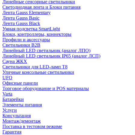
Линейные сенсорные светильники
Светодиодная лента и Блоки питания
Лента Gauss Elementary
Лента Gauss Basic
Лента Gauss Black
Умная подсветка SmartLight
Блоки, контроллеры, коннекторы
Профили и аксессуары
Светильники B2B
Линейный LED светильник (аналог ЛПО)
Линейный LED светильник IP65 (аналог ЛСП)
Сауна ЖКХ
Светильники для LED-ламп T8
Уличные консольные светильники
UFO
Офисные панели
Торговое оборудование и POS материалы
Varta
Батарейки
Элементы питания
Услуги
Консультация
Монтаж/демонтаж
Поставка в тестовом режиме
Гарантия