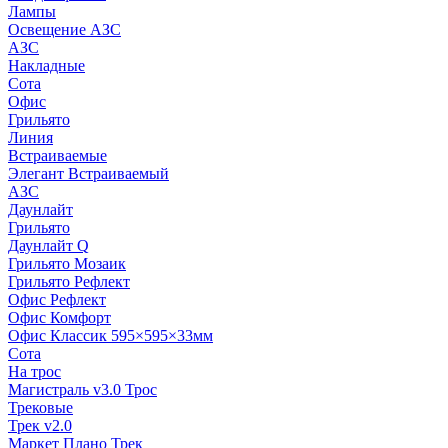
Лампы
Освещение АЗС
АЗС
Накладные
Сота
Офис
Грильято
Линия
Встраиваемые
Элегант Встраиваемый
АЗС
Даунлайт
Грильято
Даунлайт Q
Грильято Мозаик
Грильято Рефлект
Офис Рефлект
Офис Комфорт
Офис Классик 595×595×33мм
Сота
На трос
Магистраль v3.0 Трос
Трековые
Трек v2.0
Маркет Плано Трек