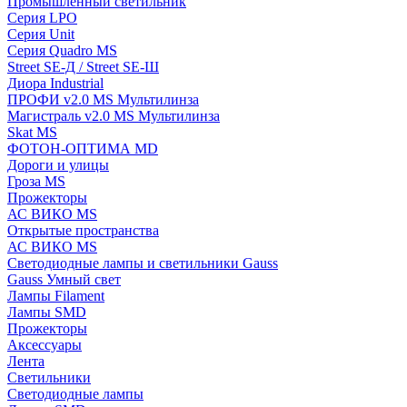
Промышленный светильник
Серия LPO
Серия Unit
Серия Quadro MS
Street SE-Д / Street SE-Ш
Диора Industrial
ПРОФИ v2.0 MS Мультилинза
Магистраль v2.0 MS Мультилинза
Skat MS
ФОТОН-ОПТИМА MD
Дороги и улицы
Гроза MS
Прожекторы
АС ВИКО MS
Открытые пространства
АС ВИКО MS
Светодиодные лампы и светильники Gauss
Gauss Умный свет
Лампы Filament
Лампы SMD
Прожекторы
Аксессуары
Лента
Светильники
Светодиодные лампы