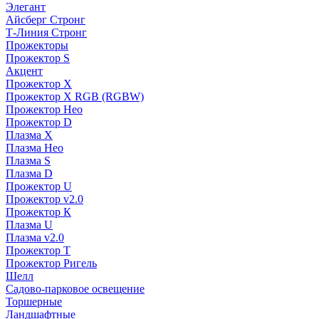
Элегант
Айсберг Стронг
Т-Линия Стронг
Прожекторы
Прожектор S
Акцент
Прожектор X
Прожектор Х RGB (RGBW)
Прожектор Нео
Прожектор D
Плазма X
Плазма Нео
Плазма S
Плазма D
Прожектор U
Прожектор v2.0
Прожектор К
Плазма U
Плазма v2.0
Прожектор Т
Прожектор Ригель
Шелл
Садово-парковое освещение
Торшерные
Ландшафтные