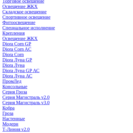
Торговое освещение
Освещение ЖКХ
Складское освещение
Спортивное освещение
Фитоосвещение
Специальное исполнение
Крепления
Освещение ЖКХ
Diora Corn GP
Diora Corn AC
Diora Corn
Diora Луна GP
Diora Луна
Diora Луна GP АС
Diora Луна АС
ПромЛед
Консольные
Серия Гроза
Серия Магистраль v2.0
Серия Магистраль v3.0
Кобра
Гроза
Настенные
Модерн
Т-Линия v2.0