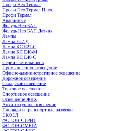
Профи Нео Термал
Профи Нео Термал Плюс
Профи Термал
Аварийные
Желудь Нео БАП
Желудь Нео БАП Датчик
Лампы
Лампа Е27-Д
Лампа КС Е27-С
Лампа КС Е40-М
Лампа КС Е40-С
Серии светильников
Промышленное освещение
Офисно-административное освещение
Дорожное освещение
Складское освещение
Торговое освещение
Спортивное освещение
Освещение ЖКХ
Архитектурное освещение
Площади и транспортные развязки
ЭКОЭЛ
ФОТОН-СТРИТ
ФОТОН-ОМЕГА
ФОТОН-ОФИС