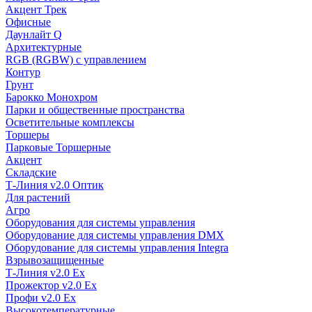
Акцент Трек
Офисные
Даунлайт Q
Архитектурные
RGB (RGBW) с управлением
Контур
Грунт
Барокко Монохром
Парки и общественные пространства
Осветительные комплексы
Торшеры
Парковые Торшерные
Акцент
Складские
Т-Линия v2.0 Оптик
Для растений
Агро
Оборудования для системы управления
Оборудование для системы управления DMX
Оборудование для системы управления Integra
Взрывозащищенные
Т-Линия v2.0 Ex
Прожектор v2.0 Ex
Профи v2.0 Ex
Высокотемпературные