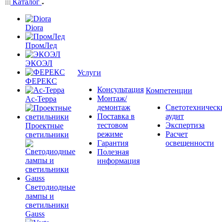
Каталог
Diora
ПромЛед
ЭКОЭЛ
Услуги
ФЕРЕКС
Консультация
Компетенции
Монтаж/
Ас-Терра
демонтаж
Светотехническ
Поставка в
аудит
тестовом
Экспертиза
Проектные
режиме
Расчет
светильники
Гарантия
освещенности
Полезная
информация
Светодиодные
лампы и
светильники
Gauss