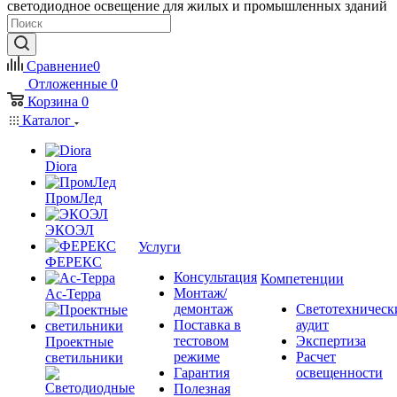
светодиодное освещение для жилых и промышленных зданий
Сравнение
0
Отложенные
0
Корзина
0
Каталог
Diora
ПромЛед
ЭКОЭЛ
Услуги
ФЕРЕКС
Консультация
Компетенции
Монтаж/
Ас-Терра
демонтаж
Светотехническ
Поставка в
аудит
тестовом
Экспертиза
Проектные
режиме
Расчет
светильники
Гарантия
освещенности
Полезная