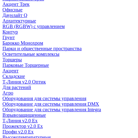
Акцент Трек
Офисные
Даунлайт Q
Архитектурные
RGB (RGBW) с управлением
Контур
Грунт
Барокко Монохром
Парки и общественные пространства
Осветительные комплексы
Торшеры
Парковые Торшерные
Акцент
Складские
Т-Линия v2.0 Оптик
Для растений
Агро
Оборудования для системы управления
Оборудование для системы управления DMX
Оборудование для системы управления Integra
Взрывозащищенные
Т-Линия v2.0 Ex
Прожектор v2.0 Ex
Профи v2.0 Ex
Высокотемпературные