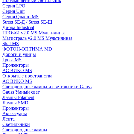
Промышленный светильник
Серия LPO
Серия Unit
Серия Quadro MS
Street SE-Д / Street SE-Ш
Диора Industrial
ПРОФИ v2.0 MS Мультилинза
Магистраль v2.0 MS Мультилинза
Skat MS
ФОТОН-ОПТИМА MD
Дороги и улицы
Гроза MS
Прожекторы
АС ВИКО MS
Открытые пространства
АС ВИКО MS
Светодиодные лампы и светильники Gauss
Gauss Умный свет
Лампы Filament
Лампы SMD
Прожекторы
Аксессуары
Лента
Светильники
Светодиодные лампы