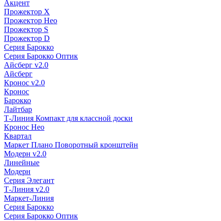
Акцент
Прожектор X
Прожектор Нео
Прожектор S
Прожектор D
Серия Барокко
Серия Барокко Оптик
Айсберг v2.0
Айсберг
Кронос v2.0
Кронос
Барокко
Лайтбар
Т-Линия Компакт для классной доски
Кронос Нео
Квартал
Маркет Плано Поворотный кронштейн
Модерн v2.0
Линейные
Модерн
Серия Элегант
Т-Линия v2.0
Маркет-Линия
Серия Барокко
Серия Барокко Оптик