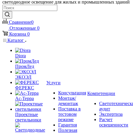
светодиодное освещение для жилых и промышленных зданий
Сравнение
0
Отложенные
0
Корзина
0
Каталог
Diora
ПромЛед
ЭКОЭЛ
Услуги
ФЕРЕКС
Консультация
Компетенции
Монтаж/
Ас-Терра
демонтаж
Светотехническ
Поставка в
аудит
тестовом
Экспертиза
Проектные
режиме
Расчет
светильники
Гарантия
освещенности
Полезная