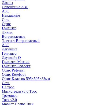
Лампы
Освещение АЗС
АЗС
Накладные
Сота
Офис
Грильято
Линия
Встраиваемые
Элегант Встраиваемый
АЗС
Даунлайт
Грильято
Даунлайт Q
Грильято Мозаик
Грильято Рефлект
Офис Рефлект
Офис Комфорт
Офис Классик 595×595×33мм
Сота
На трос
Магистраль v3.0 Трос
Трековые
Трек v2.0
Маркет Плано Трек