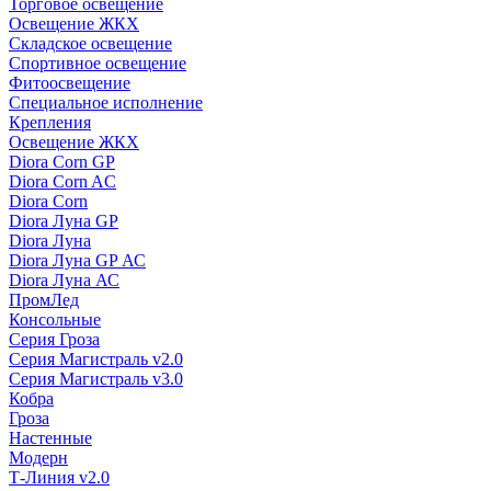
Торговое освещение
Освещение ЖКХ
Складское освещение
Спортивное освещение
Фитоосвещение
Специальное исполнение
Крепления
Освещение ЖКХ
Diora Corn GP
Diora Corn AC
Diora Corn
Diora Луна GP
Diora Луна
Diora Луна GP АС
Diora Луна АС
ПромЛед
Консольные
Серия Гроза
Серия Магистраль v2.0
Серия Магистраль v3.0
Кобра
Гроза
Настенные
Модерн
Т-Линия v2.0