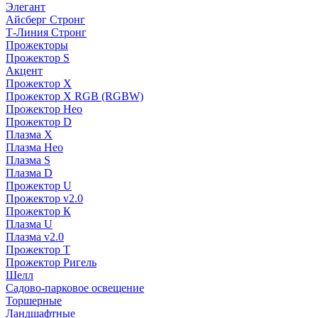
Элегант
Айсберг Стронг
Т-Линия Стронг
Прожекторы
Прожектор S
Акцент
Прожектор X
Прожектор Х RGB (RGBW)
Прожектор Нео
Прожектор D
Плазма X
Плазма Нео
Плазма S
Плазма D
Прожектор U
Прожектор v2.0
Прожектор К
Плазма U
Плазма v2.0
Прожектор Т
Прожектор Ригель
Шелл
Садово-парковое освещение
Торшерные
Ландшафтные