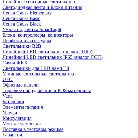
Линейные сенсорные светильники
Светодиодная лента и Блоки питания
Лента Gauss Elementary
Лента Gauss Basic
Лента Gauss Black
Умная подсветка SmartLight
Блоки, контроллеры, коннекторы
Профили и аксессуары
Светильники B2B
Линейный LED светильник (аналог ЛПО)
Линейный LED светильник IP65 (аналог ЛСП)
Сауна ЖКХ
Светильники для LED-ламп T8
Уличные консольные светильники
UFO
Офисные панели
Торговое оборудование и POS материалы
Varta
Батарейки
Элементы питания
Услуги
Консультация
Монтаж/демонтаж
Поставка в тестовом режиме
Гарантия