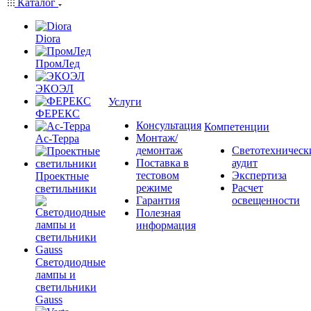
Каталог
Diora
ПромЛед
ЭКОЭЛ
Услуги
ФЕРЕКС
Консультация
Компетенции
Монтаж/
Ас-Терра
демонтаж
Светотехническ
Поставка в
аудит
тестовом
Экспертиза
Проектные
режиме
Расчет
светильники
Гарантия
освещенности
Полезная
информация
Светодиодные
лампы и
светильники
Gauss