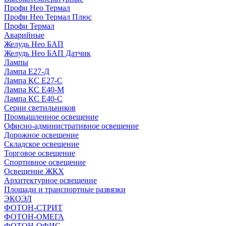
Профи Нео Термал
Профи Нео Термал Плюс
Профи Термал
Аварийные
Желудь Нео БАП
Желудь Нео БАП Датчик
Лампы
Лампа Е27-Д
Лампа КС Е27-С
Лампа КС Е40-М
Лампа КС Е40-С
Серии светильников
Промышленное освещение
Офисно-административное освещение
Дорожное освещение
Складское освещение
Торговое освещение
Спортивное освещение
Освещение ЖКХ
Архитектурное освещение
Площади и транспортные развязки
ЭКОЭЛ
ФОТОН-СТРИТ
ФОТОН-ОМЕГА
ФОТОН-ОФИС