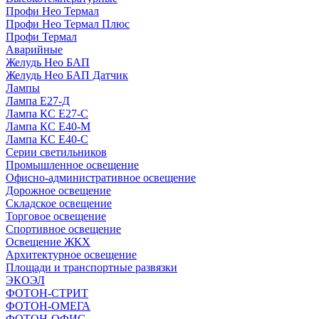
Профи Нео Термал
Профи Нео Термал Плюс
Профи Термал
Аварийные
Желудь Нео БАП
Желудь Нео БАП Датчик
Лампы
Лампа Е27-Д
Лампа КС Е27-С
Лампа КС Е40-М
Лампа КС Е40-С
Серии светильников
Промышленное освещение
Офисно-административное освещение
Дорожное освещение
Складское освещение
Торговое освещение
Спортивное освещение
Освещение ЖКХ
Архитектурное освещение
Площади и транспортные развязки
ЭКОЭЛ
ФОТОН-СТРИТ
ФОТОН-ОМЕГА
ФОТОН-ОФИС