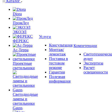
Каталог
Diora
ПромЛед
ЭКОЭЛ
Услуги
ФЕРЕКС
Консультация
Компетенции
Монтаж/
Ас-Терра
демонтаж
Светотехническ
Поставка в
аудит
тестовом
Экспертиза
Проектные
режиме
Расчет
светильники
Гарантия
освещенности
Полезная
информация
Светодиодные
лампы и
светильники
Gauss