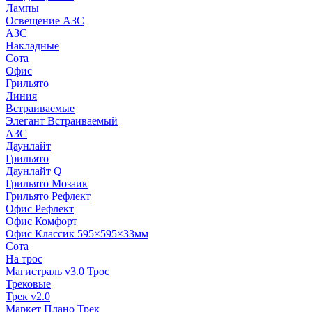
Лампы
Освещение АЗС
АЗС
Накладные
Сота
Офис
Грильято
Линия
Встраиваемые
Элегант Встраиваемый
АЗС
Даунлайт
Грильято
Даунлайт Q
Грильято Мозаик
Грильято Рефлект
Офис Рефлект
Офис Комфорт
Офис Классик 595×595×33мм
Сота
На трос
Магистраль v3.0 Трос
Трековые
Трек v2.0
Маркет Плано Трек