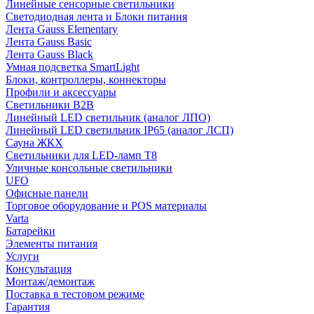
Линейные сенсорные светильники
Светодиодная лента и Блоки питания
Лента Gauss Elementary
Лента Gauss Basic
Лента Gauss Black
Умная подсветка SmartLight
Блоки, контроллеры, коннекторы
Профили и аксессуары
Светильники B2B
Линейный LED светильник (аналог ЛПО)
Линейный LED светильник IP65 (аналог ЛСП)
Сауна ЖКХ
Светильники для LED-ламп T8
Уличные консольные светильники
UFO
Офисные панели
Торговое оборудование и POS материалы
Varta
Батарейки
Элементы питания
Услуги
Консультация
Монтаж/демонтаж
Поставка в тестовом режиме
Гарантия