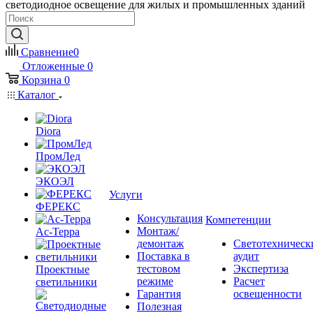
светодиодное освещение для жилых и промышленных зданий
Сравнение
0
Отложенные
0
Корзина
0
Каталог
Diora
ПромЛед
ЭКОЭЛ
Услуги
ФЕРЕКС
Консультация
Компетенции
Монтаж/
Ас-Терра
демонтаж
Светотехническ
Поставка в
аудит
тестовом
Экспертиза
Проектные
режиме
Расчет
светильники
Гарантия
освещенности
Полезная