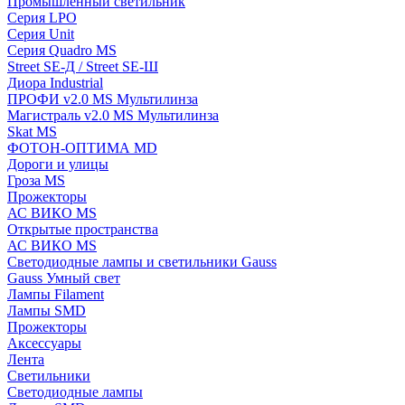
Промышленный светильник
Серия LPO
Серия Unit
Серия Quadro MS
Street SE-Д / Street SE-Ш
Диора Industrial
ПРОФИ v2.0 MS Мультилинза
Магистраль v2.0 MS Мультилинза
Skat MS
ФОТОН-ОПТИМА MD
Дороги и улицы
Гроза MS
Прожекторы
АС ВИКО MS
Открытые пространства
АС ВИКО MS
Светодиодные лампы и светильники Gauss
Gauss Умный свет
Лампы Filament
Лампы SMD
Прожекторы
Аксессуары
Лента
Светильники
Светодиодные лампы