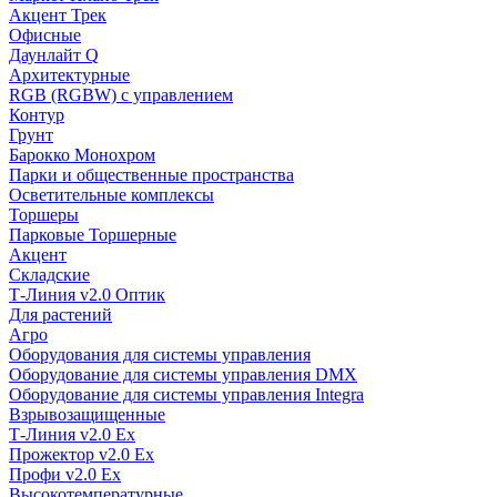
Акцент Трек
Офисные
Даунлайт Q
Архитектурные
RGB (RGBW) с управлением
Контур
Грунт
Барокко Монохром
Парки и общественные пространства
Осветительные комплексы
Торшеры
Парковые Торшерные
Акцент
Складские
Т-Линия v2.0 Оптик
Для растений
Агро
Оборудования для системы управления
Оборудование для системы управления DMX
Оборудование для системы управления Integra
Взрывозащищенные
Т-Линия v2.0 Ex
Прожектор v2.0 Ex
Профи v2.0 Ex
Высокотемпературные