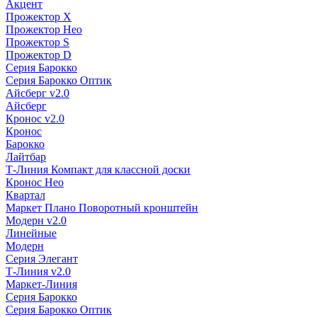
Акцент
Прожектор X
Прожектор Нео
Прожектор S
Прожектор D
Серия Барокко
Серия Барокко Оптик
Айсберг v2.0
Айсберг
Кронос v2.0
Кронос
Барокко
Лайтбар
Т-Линия Компакт для классной доски
Кронос Нео
Квартал
Маркет Плано Поворотный кронштейн
Модерн v2.0
Линейные
Модерн
Серия Элегант
Т-Линия v2.0
Маркет-Линия
Серия Барокко
Серия Барокко Оптик