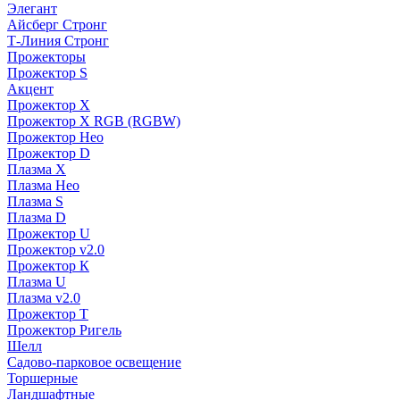
Элегант
Айсберг Стронг
Т-Линия Стронг
Прожекторы
Прожектор S
Акцент
Прожектор X
Прожектор Х RGB (RGBW)
Прожектор Нео
Прожектор D
Плазма X
Плазма Нео
Плазма S
Плазма D
Прожектор U
Прожектор v2.0
Прожектор К
Плазма U
Плазма v2.0
Прожектор Т
Прожектор Ригель
Шелл
Садово-парковое освещение
Торшерные
Ландшафтные