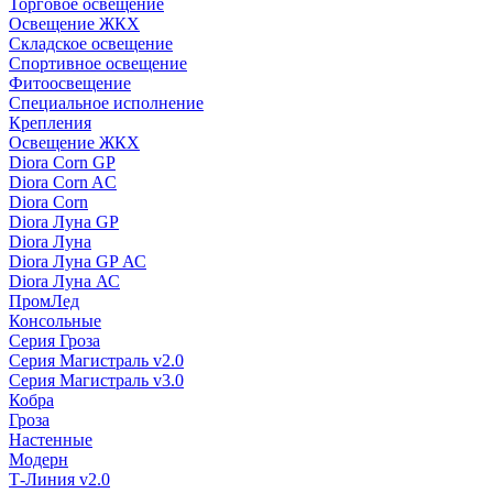
Торговое освещение
Освещение ЖКХ
Складское освещение
Спортивное освещение
Фитоосвещение
Специальное исполнение
Крепления
Освещение ЖКХ
Diora Corn GP
Diora Corn AC
Diora Corn
Diora Луна GP
Diora Луна
Diora Луна GP АС
Diora Луна АС
ПромЛед
Консольные
Серия Гроза
Серия Магистраль v2.0
Серия Магистраль v3.0
Кобра
Гроза
Настенные
Модерн
Т-Линия v2.0